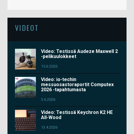
VIDEOT
Video: Testissä Audeze Maxwell 2
-pelikuulokkeet
15.6.2026
Video: io-techin
messuosastoraportit Computex
2026 -tapahtumasta
3.6.2026
Video: Testissä Keychron K2 HE
All-Wood
13.4.2026