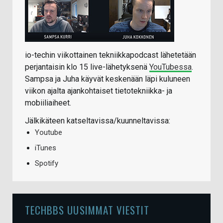
io-techin viikottainen tekniikkapodcast lähetetään
perjantaisin klo 15 live-lähetyksenä
YouTubessa
.
Sampsa ja Juha käyvät keskenään läpi kuluneen
viikon ajalta ajankohtaiset tietotekniikka- ja
mobiiliaiheet.
Jälkikäteen katseltavissa/kuunneltavissa:
Youtube
iTunes
Spotify
TECHBBS UUSIMMAT VIESTIT