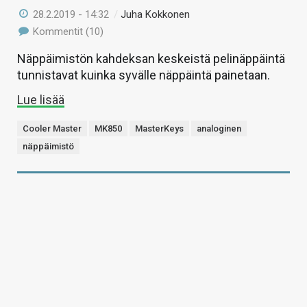
28.2.2019 - 14:32
/
Juha Kokkonen
Kommentit (10)
Näppäimistön kahdeksan keskeistä pelinäppäintä
tunnistavat kuinka syvälle näppäintä painetaan.
Lue lisää
Cooler Master
MK850
MasterKeys
analoginen
näppäimistö