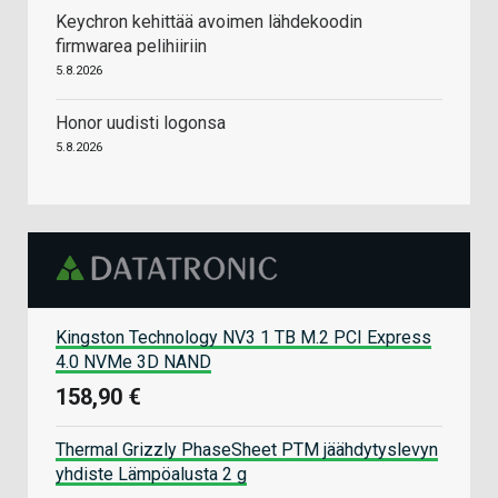
Keychron kehittää avoimen lähdekoodin
firmwarea pelihiiriin
5.8.2026
Honor uudisti logonsa
5.8.2026
Kingston Technology NV3 1 TB M.2 PCI Express
4.0 NVMe 3D NAND
158,90 €
Thermal Grizzly PhaseSheet PTM jäähdytyslevyn
yhdiste Lämpöalusta 2 g