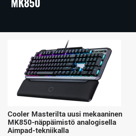
MK850
ARTIKKELIT
VIDEOT
TECHBBS
TIETOA
HINTA.FI
KAUPPA
VAIHDA TEEMA
Cooler Masterilta uusi mekaaninen
HAKU
MK850-näppäimistö analogisella
Aimpad-tekniikalla