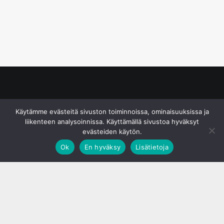
© S&J Media Oy
Käytämme evästeitä sivuston toiminnoissa, ominaisuuksissa ja
liikenteen analysoinnissa. Käyttämällä sivustoa hyväksyt
evästeiden käytön.
Ok
En hyväksy
Lisätietoja
;