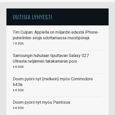
UUTISIA LYHYESTI
Tim Culpan: Applella on miljardin edestä iPhone-
puhelinten siruja odottamassa muistipiirejä
7.8.2026
Samsungin huhutaan tiputtavan Galaxy S27
Ultrasta neljännen takakameran pois
6.8.2026
Doom pyörii nyt (melkein) myös Commodore
64:llä
6.8.2026
Doom pyörii nyt myös Paintissa
6.8.2026