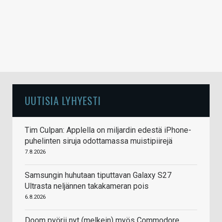
UUTISIA LYHYESTI
Tim Culpan: Applella on miljardin edestä iPhone-
puhelinten siruja odottamassa muistipiirejä
7.8.2026
Samsungin huhutaan tiputtavan Galaxy S27
Ultrasta neljännen takakameran pois
6.8.2026
Doom pyörii nyt (melkein) myös Commodore