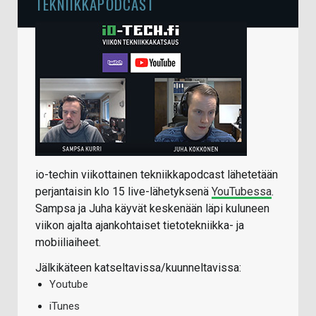
TEKNIIKKAPODCAST
io-techin viikottainen tekniikkapodcast lähetetään
perjantaisin klo 15 live-lähetyksenä
YouTubessa
.
Sampsa ja Juha käyvät keskenään läpi kuluneen
viikon ajalta ajankohtaiset tietotekniikka- ja
mobiiliaiheet.
Jälkikäteen katseltavissa/kuunneltavissa:
Youtube
iTunes