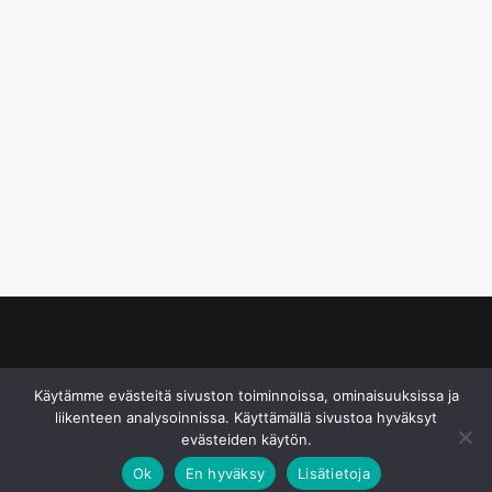
© S&J Media Oy
Käytämme evästeitä sivuston toiminnoissa, ominaisuuksissa ja
liikenteen analysoinnissa. Käyttämällä sivustoa hyväksyt
evästeiden käytön.
Ok
En hyväksy
Lisätietoja