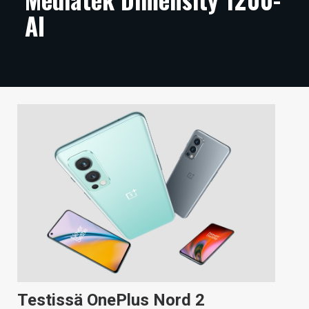
AI
ARTIKKELIT
VIDEOT
TECHBBS
TIETOA
HINTA.FI
KAUPPA
VAIHDA TEEMA
HAKU
Testissä OnePlus Nord 2