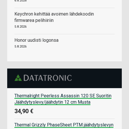
6.8.2026
Keychron kehittää avoimen lähdekoodin
firmwarea pelihiiriin
5.8.2026
Honor uudisti logonsa
5.8.2026
Thermalright Peerless Assassin 120 SE Suoritin
Jäähdytyslevy/jäähdytin 12 cm Musta
34,90 €
Thermal Grizzly PhaseSheet PTM jäähdytyslevyn