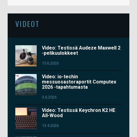
VIDEOT
Video: Testissä Audeze Maxwell 2
-pelikuulokkeet
15.6.2026
Video: io-techin
messuosastoraportit Computex
2026 -tapahtumasta
3.6.2026
Video: Testissä Keychron K2 HE
All-Wood
13.4.2026