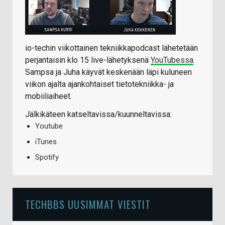
io-techin viikottainen tekniikkapodcast lähetetään
perjantaisin klo 15 live-lähetyksenä
YouTubessa
.
Sampsa ja Juha käyvät keskenään läpi kuluneen
viikon ajalta ajankohtaiset tietotekniikka- ja
mobiiliaiheet.
Jälkikäteen katseltavissa/kuunneltavissa:
Youtube
iTunes
Spotify
TECHBBS UUSIMMAT VIESTIT