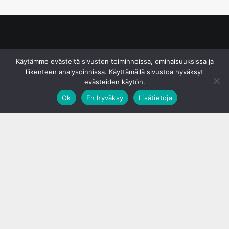
© S&J Media Oy
Käytämme evästeitä sivuston toiminnoissa, ominaisuuksissa ja
liikenteen analysoinnissa. Käyttämällä sivustoa hyväksyt
evästeiden käytön.
Ok
En hyväksy
Lisätietoja
;