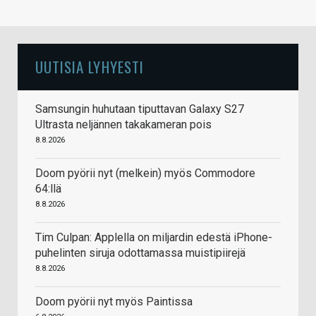
UUTISIA LYHYESTI
Samsungin huhutaan tiputtavan Galaxy S27
Ultrasta neljännen takakameran pois
8.8.2026
Doom pyörii nyt (melkein) myös Commodore
64:llä
8.8.2026
Tim Culpan: Applella on miljardin edestä iPhone-
puhelinten siruja odottamassa muistipiirejä
8.8.2026
Doom pyörii nyt myös Paintissa