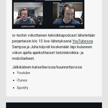
io-techin viikottainen tekniikkapodcast lähetetään
perjantaisin klo 15 live-lähetyksenä
YouTubessa
.
Sampsa ja Juha käyvät keskenään läpi kuluneen
viikon ajalta ajankohtaiset tietotekniikka- ja
mobiiliaiheet.
Jälkikäteen katseltavissa/kuunneltavissa:
Youtube
iTunes
Spotify