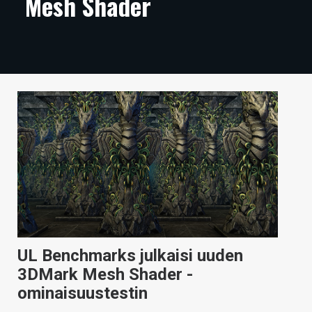
Mesh Shader
ARTIKKELIT
VIDEOT
TECHBBS
TIETOA
HINTA.FI
KAUPPA
VAIHDA TEEMA
UL Benchmarks julkaisi uuden
HAKU
3DMark Mesh Shader -
ominaisuustestin