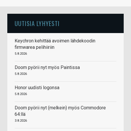
UUTISIA LYHYESTI
Keychron kehittää avoimen lähdekoodin
firmwarea pelihiiriin
5.8.2026
Doom pyörii nyt myös Paintissa
5.8.2026
Honor uudisti logonsa
5.8.2026
Doom pyörii nyt (melkein) myös Commodore
64:llä
3.8.2026