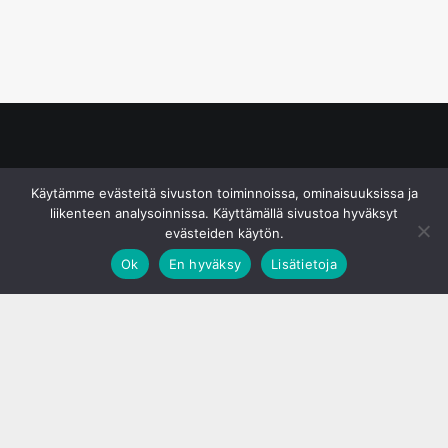
© S&J Media Oy
Käytämme evästeitä sivuston toiminnoissa, ominaisuuksissa ja
liikenteen analysoinnissa. Käyttämällä sivustoa hyväksyt
evästeiden käytön.
Ok
En hyväksy
Lisätietoja
;