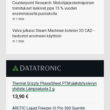
Counterpoint Research: Mobiilijärjestelmäpiirien
toimitukset laskivat jopa 15 % vuoden
ensimmäisellä puoliskolla
31.7.2026
Valve julkaisi Steam Machinen kotelon 3D CAD -
tiedostot avoimeen käyttöön
31.7.2026
Thermal Grizzly PhaseSheet PTM jäähdytyslevyn
yhdiste Lämpöalusta 2 g
13,90 €
ARCTIC Liquid Freezer III Pro 360 Suoritin