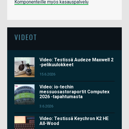
Komponenteille myös kasauspalvelu
VIDEOT
Video: Testissä Audeze Maxwell 2
-pelikuulokkeet
15.6.2026
Video: io-techin
messuosastoraportit Computex
2026 -tapahtumasta
3.6.2026
Video: Testissä Keychron K2 HE
All-Wood