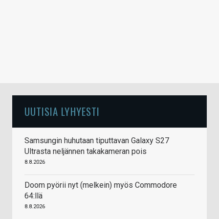
UUTISIA LYHYESTI
Samsungin huhutaan tiputtavan Galaxy S27
Ultrasta neljännen takakameran pois
8.8.2026
Doom pyörii nyt (melkein) myös Commodore
64:llä
8.8.2026