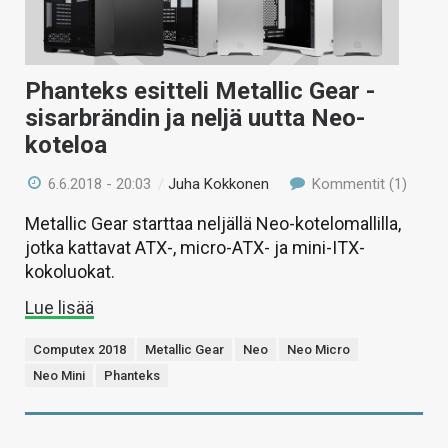
KAUPPA
VAIHDA TEEMA
Phanteks esitteli Metallic Gear -
sisarbrändin ja neljä uutta Neo-
koteloa
HAKU
6.6.2018 - 20:03
/
Juha Kokkonen
Kommentit (1)
Metallic Gear starttaa neljällä Neo-kotelomallilla,
jotka kattavat ATX-, micro-ATX- ja mini-ITX-
kokoluokat.
Lue lisää
Computex 2018
Metallic Gear
Neo
Neo Micro
Neo Mini
Phanteks