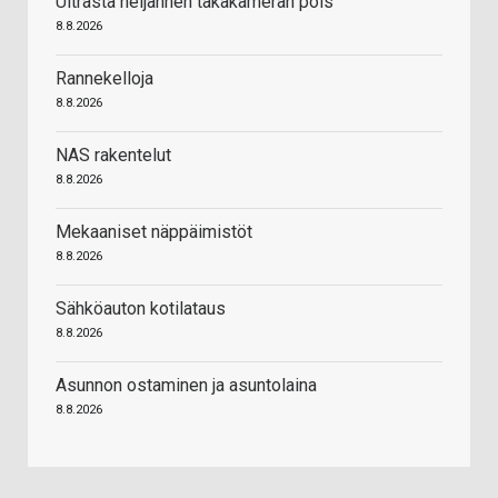
Ultrasta neljännen takakameran pois
8.8.2026
Rannekelloja
8.8.2026
NAS rakentelut
8.8.2026
Mekaaniset näppäimistöt
8.8.2026
Sähköauton kotilataus
8.8.2026
Asunnon ostaminen ja asuntolaina
8.8.2026