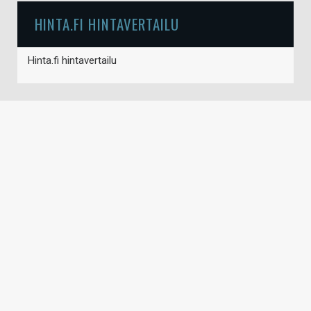
HINTA.FI HINTAVERTAILU
Hinta.fi hintavertailu