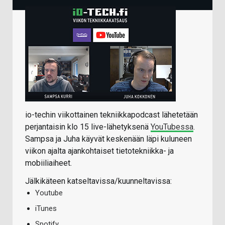
io-techin viikottainen tekniikkapodcast lähetetään
perjantaisin klo 15 live-lähetyksenä
YouTubessa
.
Sampsa ja Juha käyvät keskenään läpi kuluneen
viikon ajalta ajankohtaiset tietotekniikka- ja
mobiiliaiheet.
Jälkikäteen katseltavissa/kuunneltavissa:
Youtube
iTunes
Spotify