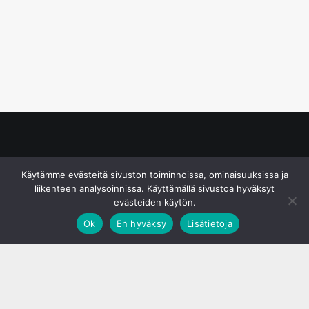
© S&J Media Oy
Käytämme evästeitä sivuston toiminnoissa, ominaisuuksissa ja
liikenteen analysoinnissa. Käyttämällä sivustoa hyväksyt
evästeiden käytön.
Ok
En hyväksy
Lisätietoja
;