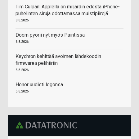
Tim Culpan: Applella on miljardin edestä iPhone-
puhelinten siruja odottamassa muistipiirejä
8.8.2026
Doom pyörii nyt myös Paintissa
6.8.2026
Keychron kehittää avoimen lähdekoodin
firmwarea pelihiiriin
5.8.2026
Honor uudisti logonsa
5.8.2026