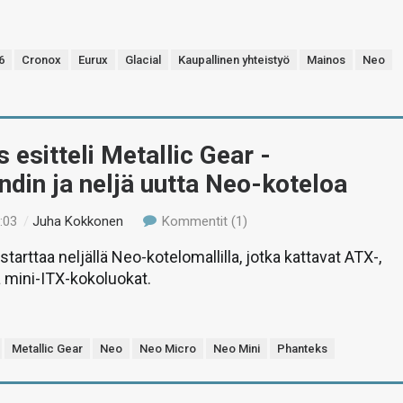
6
Cronox
Eurux
Glacial
Kaupallinen yhteistyö
Mainos
Neo
 esitteli Metallic Gear -
ndin ja neljä uutta Neo-koteloa
:03
/
Juha Kokkonen
Kommentit (1)
starttaa neljällä Neo-kotelomallilla, jotka kattavat ATX-,
 mini-ITX-kokoluokat.
Metallic Gear
Neo
Neo Micro
Neo Mini
Phanteks