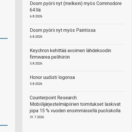
Doom pyörii nyt (melkein) myös Commodore
64:llä
6.8.2026
Doom pyörii nyt myös Paintissa
6.8.2026
Keychron kehittää avoimen lähdekoodin
firmwarea pelihiiriin
5.8.2026
Honor uudisti logonsa
5.8.2026
Counterpoint Research:
Mobiilijärjestelmäpiirien toimitukset laskivat
jopa 15 % vuoden ensimmäisellä puoliskolla
31.7.2026