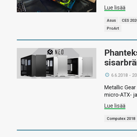
Lue lisää
Asus
CES 202
ProArt
Phanteks
sisarbrä
6.6.2018 - 20
Metallic Gear 
micro-ATX- ja
Lue lisää
Computex 2018