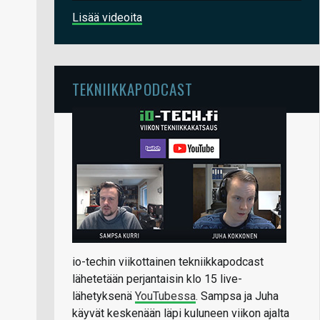
Lisää videoita
TEKNIIKKAPODCAST
io-techin viikottainen tekniikkapodcast
lähetetään perjantaisin klo 15 live-
lähetyksenä
YouTubessa
. Sampsa ja Juha
käyvät keskenään läpi kuluneen viikon ajalta