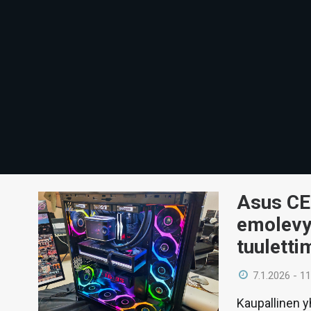
Asus CE
emolevyt
tuuletti
7.1.2026 - 11
Kaupallinen y