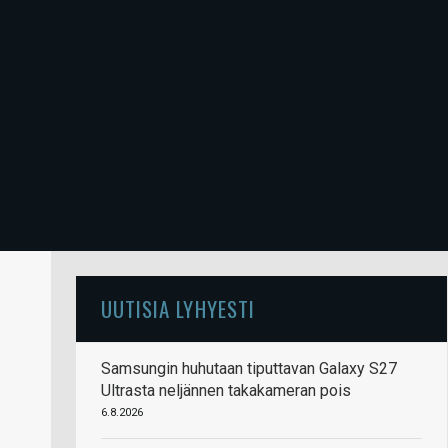
UUTISIA LYHYESTI
Samsungin huhutaan tiputtavan Galaxy S27
Ultrasta neljännen takakameran pois
6.8.2026