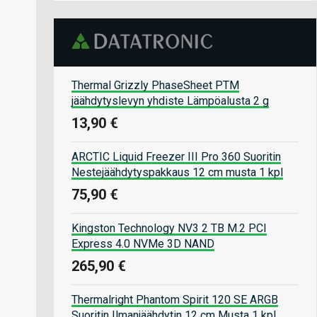
Thermal Grizzly PhaseSheet PTM
jäähdytyslevyn yhdiste Lämpöalusta 2 g
13,90 €
ARCTIC Liquid Freezer III Pro 360 Suoritin
Nestejäähdytyspakkaus 12 cm musta 1 kpl
75,90 €
Kingston Technology NV3 2 TB M.2 PCI
Express 4.0 NVMe 3D NAND
265,90 €
Thermalright Phantom Spirit 120 SE ARGB
Suoritin Ilmanjäähdytin 12 cm Musta 1 kpl