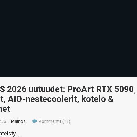
S 2026 uutuudet: ProArt RTX 5090,
, AIO-nestecoolerit, kotelo &
met
:55
/
Mainos
Kommentit (11)
hteisty …