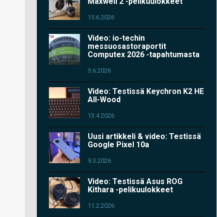
Maxwell 2 -pelikuulokkeet
15.6.2026
Video: io-techin
messuosastoraportit
Computex 2026 -tapahtumasta
3.6.2026
Video: Testissä Keychron K2 HE
All-Wood
13.4.2026
Uusi artikkeli & video: Testissä
Google Pixel 10a
9.3.2026
Video: Testissä Asus ROG
Kithara -pelikuulokkeet
11.2.2026