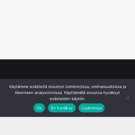
© S&J Media Oy
Käytämme evästeitä sivuston toiminnoissa, ominaisuuksissa ja
liikenteen analysoinnissa. Käyttämällä sivustoa hyväksyt
evästeiden käytön.
Ok
En hyväksy
Lisätietoja
;