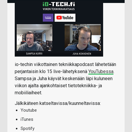
io-techin viikottainen tekniikkapodcast lähetetään
perjantaisin klo 15 live-lähetyksenä
YouTubessa
.
Sampsa ja Juha käyvät keskenään läpi kuluneen
viikon ajalta ajankohtaiset tietotekniikka- ja
mobiiliaiheet.
Jälkikäteen katseltavissa/kuunneltavissa:
Youtube
iTunes
Spotify