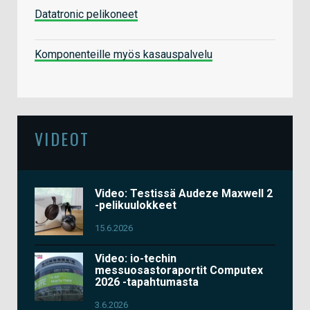
Datatronic pelikoneet
Komponenteille myös kasauspalvelu
VIDEOT
Video: Testissä Audeze Maxwell 2
-pelikuulokkeet
15.6.2026
Video: io-techin
messuosastoraportit Computex
2026 -tapahtumasta
3.6.2026