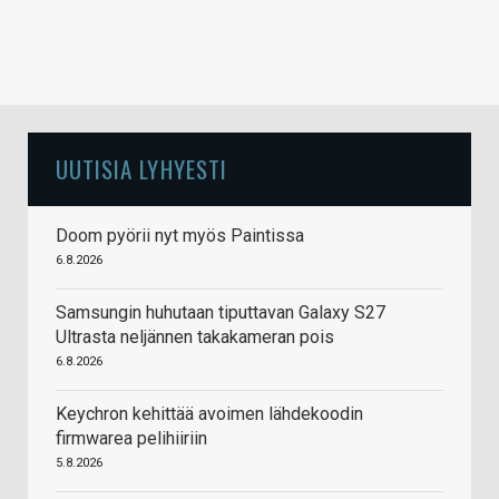
UUTISIA LYHYESTI
Doom pyörii nyt myös Paintissa
6.8.2026
Samsungin huhutaan tiputtavan Galaxy S27
Ultrasta neljännen takakameran pois
6.8.2026
Keychron kehittää avoimen lähdekoodin
firmwarea pelihiiriin
5.8.2026