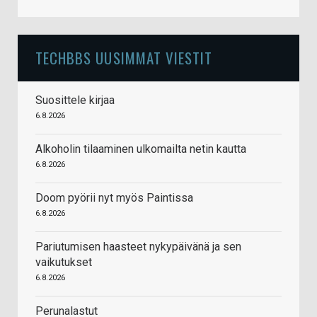
TECHBBS UUSIMMAT VIESTIT
Suosittele kirjaa
6.8.2026
Alkoholin tilaaminen ulkomailta netin kautta
6.8.2026
Doom pyörii nyt myös Paintissa
6.8.2026
Pariutumisen haasteet nykypäivänä ja sen
vaikutukset
6.8.2026
Perunalastut