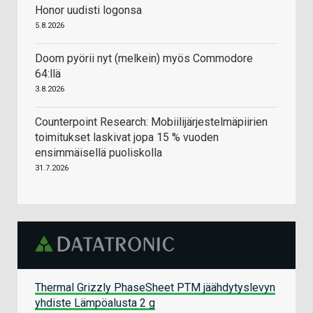
Honor uudisti logonsa
5.8.2026
Doom pyörii nyt (melkein) myös Commodore
64:llä
3.8.2026
Counterpoint Research: Mobiilijärjestelmäpiirien
toimitukset laskivat jopa 15 % vuoden
ensimmäisellä puoliskolla
31.7.2026
Thermal Grizzly PhaseSheet PTM jäähdytyslevyn
yhdiste Lämpöalusta 2 g