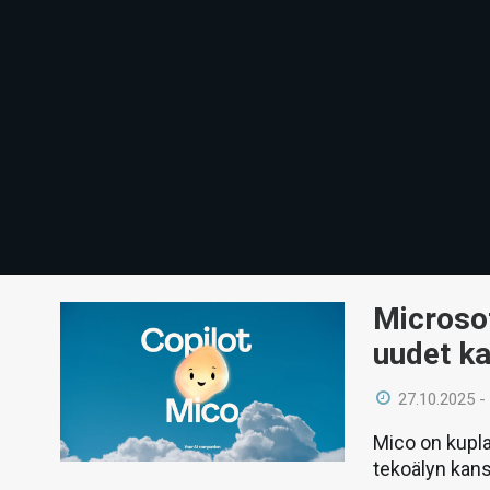
Microsof
uudet ka
27.10.2025 -
Mico on kupla
tekoälyn kan