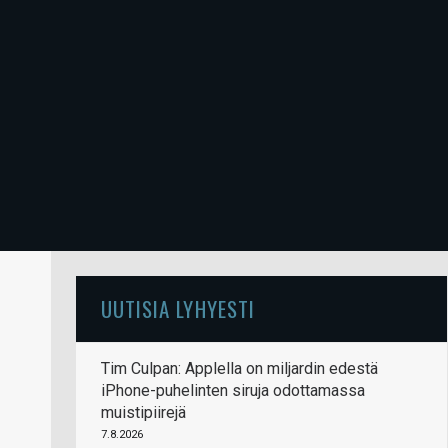
UUTISIA LYHYESTI
Tim Culpan: Applella on miljardin edestä
iPhone-puhelinten siruja odottamassa
muistipiirejä
7.8.2026