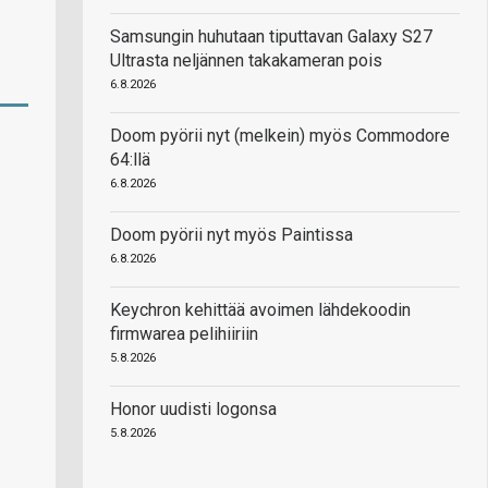
Samsungin huhutaan tiputtavan Galaxy S27
Ultrasta neljännen takakameran pois
6.8.2026
Doom pyörii nyt (melkein) myös Commodore
64:llä
6.8.2026
Doom pyörii nyt myös Paintissa
6.8.2026
Keychron kehittää avoimen lähdekoodin
firmwarea pelihiiriin
5.8.2026
Honor uudisti logonsa
5.8.2026