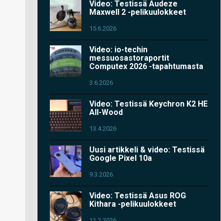
Video: Testissä Audeze
Maxwell 2 -pelikuulokkeet
15.6.2026
Video: io-techin
messuosastoraportit
Computex 2026 -tapahtumasta
3.6.2026
Video: Testissä Keychron K2 HE
All-Wood
13.4.2026
Uusi artikkeli & video: Testissä
Google Pixel 10a
9.3.2026
Video: Testissä Asus ROG
Kithara -pelikuulokkeet
11.2.2026