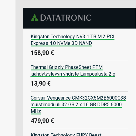
Kingston Technology NV3 1 TB M.2 PCI
Express 4.0 NVMe 3D NAND
158,90 €
Thermal Grizzly PhaseSheet PTM
jäähdytyslevyn yhdiste Lämpöalusta 2 g
13,90 €
Corsair Vengeance CMK32GX5M2B6000C38
muistimoduuli 32 GB 2 x 16 GB DDR5 6000
MHz
479,90 €
Kingston Technology FURY Beast