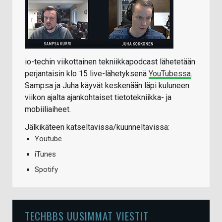
io-techin viikottainen tekniikkapodcast lähetetään
perjantaisin klo 15 live-lähetyksenä
YouTubessa
.
Sampsa ja Juha käyvät keskenään läpi kuluneen
viikon ajalta ajankohtaiset tietotekniikka- ja
mobiiliaiheet.
Jälkikäteen katseltavissa/kuunneltavissa:
Youtube
iTunes
Spotify
TECHBBS UUSIMMAT VIESTIT