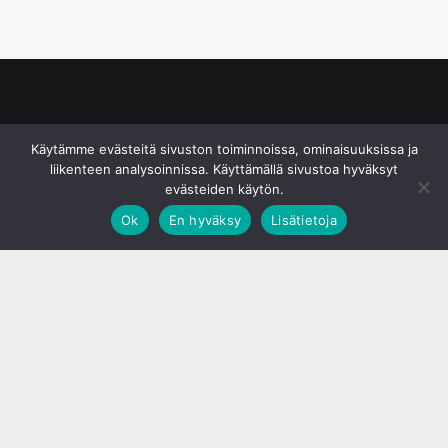
© S&J Media Oy
Käytämme evästeitä sivuston toiminnoissa, ominaisuuksissa ja
liikenteen analysoinnissa. Käyttämällä sivustoa hyväksyt
evästeiden käytön.
Ok
En hyväksy
Lisätietoja
;