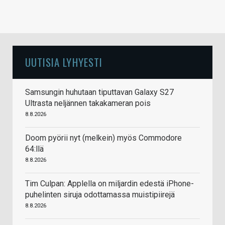
UUTISIA LYHYESTI
Samsungin huhutaan tiputtavan Galaxy S27
Ultrasta neljännen takakameran pois
8.8.2026
Doom pyörii nyt (melkein) myös Commodore
64:llä
8.8.2026
Tim Culpan: Applella on miljardin edestä iPhone-
puhelinten siruja odottamassa muistipiirejä
8.8.2026