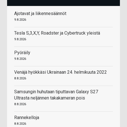
Ajotavat ja liikennesäännöt
9.8.2026
Tesla S,3,X,Y, Roadster ja Cybertruck yleistä
9.8.2026
Pyöräily
9.8.2026
Venäjä hyökkäsi Ukrainaan 24. helmikuuta 2022
8.8.2026
Samsungin huhutaan tiputtavan Galaxy S27
Ultrasta neljännen takakameran pois
8.8.2026
Rannekelloja
8.8.2026