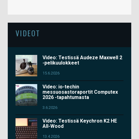
VIDEOT
Video: Testissä Audeze Maxwell 2
-pelikuulokkeet
15.6.2026
Video: io-techin
messuosastoraportit Computex
2026 -tapahtumasta
3.6.2026
Video: Testissä Keychron K2 HE
All-Wood
13.4.2026