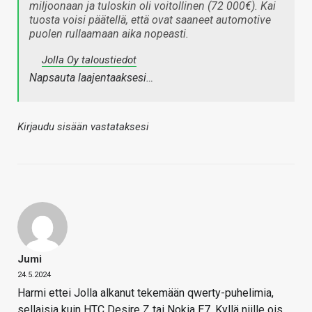
miljoonaan ja tuloskin oli voitollinen (72 000€). Kai
tuosta voisi päätellä, että ovat saaneet automotive
puolen rullaamaan aika nopeasti.
Jolla Oy taloustiedot
Napsauta laajentaaksesi…
Kirjaudu sisään vastataksesi
Jumi
24.5.2024
Harmi ettei Jolla alkanut tekemään qwerty-puhelimia,
sellaisia kuin HTC Desire Z tai Nokia E7. Kyllä niille ois