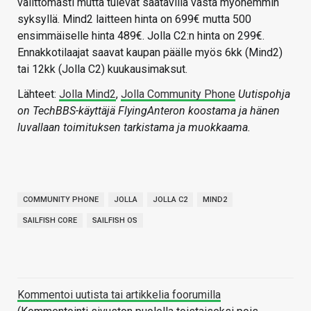
välittömästi mutta tulevat saatavilla vasta myöhemmin
syksyllä. Mind2 laitteen hinta on 699€ mutta 500
ensimmäiselle hinta 489€. Jolla C2:n hinta on 299€.
Ennakkotilaajat saavat kaupan päälle myös 6kk (Mind2)
tai 12kk (Jolla C2) kuukausimaksut.
Lähteet:
Jolla Mind2
,
Jolla Community Phone
Uutispohja
on TechBBS-käyttäjä FlyingAnteron koostama ja hänen
luvallaan toimituksen tarkistama ja muokkaama.
COMMUNITY PHONE
JOLLA
JOLLA C2
MIND2
SAILFISH CORE
SAILFISH OS
Kommentoi uutista tai artikkelia foorumilla