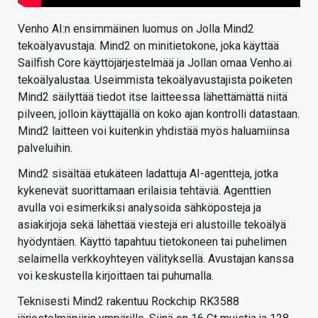
Venho AI:n ensimmäinen luomus on Jolla Mind2
tekoälyavustaja. Mind2 on minitietokone, joka käyttää
Sailfish Core käyttöjärjestelmää ja Jollan omaa Venho.ai
tekoälyalustaa. Useimmista tekoälyavustajista poiketen
Mind2 säilyttää tiedot itse laitteessa lähettämättä niitä
pilveen, jolloin käyttäjällä on koko ajan kontrolli datastaan.
Mind2 laitteen voi kuitenkin yhdistää myös haluamiinsa
palveluihin.
Mind2 sisältää etukäteen ladattuja AI-agentteja, jotka
kykenevät suorittamaan erilaisia tehtäviä. Agenttien
avulla voi esimerkiksi analysoida sähköposteja ja
asiakirjoja sekä lähettää viestejä eri alustoille tekoälyä
hyödyntäen. Käyttö tapahtuu tietokoneen tai puhelimen
selaimella verkkoyhteyen välityksellä. Avustajan kanssa
voi keskustella kirjoittaen tai puhumalla.
Teknisesti Mind2 rakentuu Rockchip RK3588