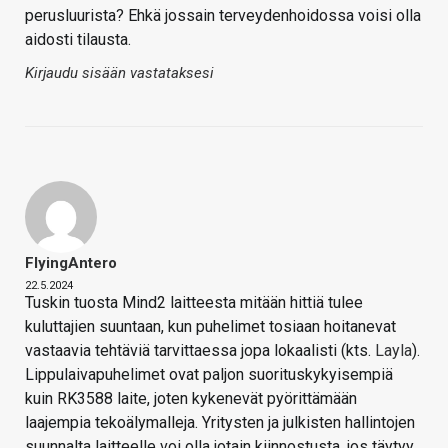
perusluurista? Ehkä jossain terveydenhoidossa voisi olla
aidosti tilausta.
Kirjaudu sisään vastataksesi
FlyingAntero
22.5.2024
Tuskin tuosta Mind2 laitteesta mitään hittiä tulee
kuluttajien suuntaan, kun puhelimet tosiaan hoitanevat
vastaavia tehtäviä tarvittaessa jopa lokaalisti (kts.
Layla
).
Lippulaivapuhelimet ovat paljon suorituskykyisempiä
kuin RK3588 laite, joten kykenevät pyörittämään
laajempia tekoälymalleja. Yritysten ja julkisten hallintojen
suunnalta laitteelle voi olla jotain kiinnostusta, jos täytyy