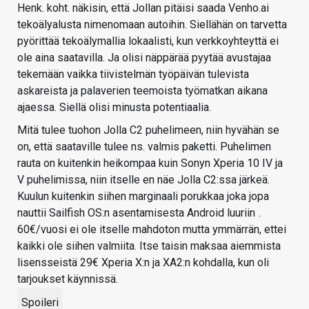
Henk. koht. näkisin, että Jollan pitäisi saada Venho.ai
tekoälyalusta nimenomaan autoihin. Siellähän on tarvetta
pyörittää tekoälymallia lokaalisti, kun verkkoyhteyttä ei
ole aina saatavilla. Ja olisi näppärää pyytää avustajaa
tekemään vaikka tiivistelmän työpäivän tulevista
askareista ja palaverien teemoista työmatkan aikana
ajaessa. Siellä olisi minusta potentiaalia.
Mitä tulee tuohon Jolla C2 puhelimeen, niin hyvähän se
on, että saataville tulee ns. valmis paketti. Puhelimen
rauta on kuitenkin heikompaa kuin Sonyn Xperia 10 IV ja
V puhelimissa, niin itselle en näe Jolla C2:ssa järkeä.
Kuulun kuitenkin siihen marginaali porukkaa joka jopa
nauttii Sailfish OS:n asentamisesta Android luuriin
.
60€/vuosi ei ole itselle mahdoton mutta ymmärrän, ettei
kaikki ole siihen valmiita. Itse taisin maksaa aiemmista
lisensseistä 29€ Xperia X:n ja XA2:n kohdalla, kun oli
tarjoukset käynnissä.
Spoileri