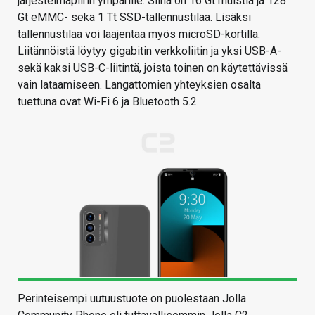
järjestelmäpiirin ympärille. Siinä on 16 Gt muistia ja 128
Gt eMMC- sekä 1 Tt SSD-tallennustilaa. Lisäksi
tallennustilaa voi laajentaa myös microSD-kortilla.
Liitännöistä löytyy gigabitin verkkoliitin ja yksi USB-A-
sekä kaksi USB-C-liitintä, joista toinen on käytettävissä
vain lataamiseen. Langattomien yhteyksien osalta
tuettuna ovat Wi-Fi 6 ja Bluetooth 5.2.
Perinteisempi uutuustuote on puolestaan Jolla