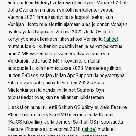
autopuoli on lähtenyt vetämään ihan hyvin. Vuosi 2020 oli
Jolla Oy:n ensimmäisen voitollinen kalenterivuosi.
Vuonna 2021 firma kääntyi taas tappiolliseksi, kun
Venäjän liiketoimia alettiin ajamaan alas jo ennen Venäjän
hyökkäystä Ukrainaan. Vuonna 2022 Jolla Oy:lle ei
kertynyt enää ollenkaan liikevaihtoa Venäjältä (
lähde
)
mutta tulos oli kuitenkin positiivinen ja saivat paikattua
noin 2 M€ vajeen suhteessa edelliseen vuoteen.
Veikkaisin, että tuo 2 M€ liikevaihto on tullut
autopuolelta, kun helmikuussa 2023 Mercedes julkisti
uuden E-Class sarjan Jollan AppSupportilla höystettynä.
Sitä on varmasti puuhattu vuoden 2022 aikana.
Mielenkiintoista nähdä, millaiset Seafarix Oyn
taloustiedot ovat, kun ne aikanaan julkistetaan.
Lisäksi on huhuiltu, että Saifish OS päätyisi vielä Feature
Phoneihiin esimerkiksi HMD:n ja muiden laitteisiin
(KaiOS kilpailija). Jolla demosi Sailfish OS:n sopivuutta
Feature Phoneissa jo vuonna 2018 (
lähde
) mutta ei