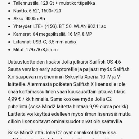
Tallennustila: 128 Gt + muistikorttipaikka
Näyttö: 6,52″, 1600×720
Akku: 4000mAh
Yhteydet: LTE+ (4.5G), BT 5.0, WLAN 802.11ac
Kamerat: 64 megapikseliä, 16 MP, 8 MP
Liitännät: USB-C, 3,5 mm audio
Mitat: 179x78x8,5 mm
Uutuustuotteiden lisäksi Jolla julkaisi Sailfish OS 4.6
Sauna version early adoptoreille ja paljasti myös Sailfish
X:n saapuvan myöhemmin Syksyllä Xperia 10 IV ja V
laitteille. Aiemmasta poiketen Sailfish X lisenssi ei ole
enää kertamaksullinen vaan kuukausittain jatkuva tilaus
4,99 € / kk hinnalla. Sama koskee myös Jolla C2
puhelinta (sekä Mind2 laitetta hintaan 9,99 euroa per kk).
Laitteita voi käyttää edelleen myös ilman lisenssiä mutta
silloin lisensoitavat ominaisuudet eivät ole saatavilla.
Sekä Mind2 että Jolla C2 ovat ennakkotilattavissa