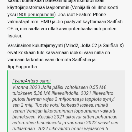
saanut kuitenkaan laitevalmistajia lisensoimaan
käyttöjärjestelmää laajeemmin (Venäjällä oli ilmeisesti
yksi
INOI peruspuhelin
). Jos isot Feature Phone
valmistajat mm. HMD ja Jio päätyvät käyttämään Sailfish
OS:iä, niin siellä voi olla kasvupotentiaalia autopuolen
lisäksi.
Varsinainen kuluttajamyynti (Mind2, Jolla C2 ja Sailfish X)
eivät koskaan tule kasvamaan isoksi vaan niillä on
varmaan tarkoitus vaan demota Sailfishiä ja
AppSupporttia.
FlyingAntero sanoi
Vuonna 2020 Jolla pääsi voitolliseen 0,55 M€
tulokseen 5,36 M€ liikevaihdolla. 2021 liikevaihto
putosi hieman vajaa 2 miljoonaa ja tappiota syntyi
sen 2 milj. Tuosta voisi karkeasti laskea, minkä
verran Venäjän liiketoiminnan loppuminen vaikutti
bisnekseen. Kesällä 2021 alkoivat sitten puhumaan
automotive bisneksestä ja varmaan 2022 saivat sen
rullaamaan. 2022 liikevaihto nousi vajaaseen 5