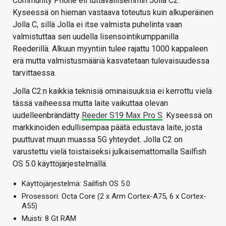
Community Phone eli tuttavallisemmin Jolla C2.
Kyseessä on hieman vastaava toteutus kuin alkuperäinen
Jolla C, sillä Jolla ei itse valmista puhelinta vaan
valmistuttaa sen uudella lisensointikumppanilla
Reederillä. Alkuun myyntiin tulee rajattu 1000 kappaleen
erä mutta valmistusmääriä kasvatetaan tulevaisuudessa
tarvittaessa.
Jolla C2:n kaikkia teknisiä ominaisuuksia ei kerrottu vielä
tässä vaiheessa mutta laite vaikuttaa olevan
uudelleenbrändätty
Reeder S19 Max Pro S
. Kyseessä on
markkinoiden edullisempaa päätä edustava laite, josta
puuttuvat muun muassa 5G yhteydet. Jolla C2 on
varustettu vielä toistaiseksi julkaisemattomalla Sailfish
OS 5.0 käyttöjärjestelmällä.
Käyttöjärjestelmä: Sailfish OS 5.0
Prosessori: Octa Core (2 x Arm Cortex-A75, 6 x Cortex-
A55)
Muisti: 8 Gt RAM