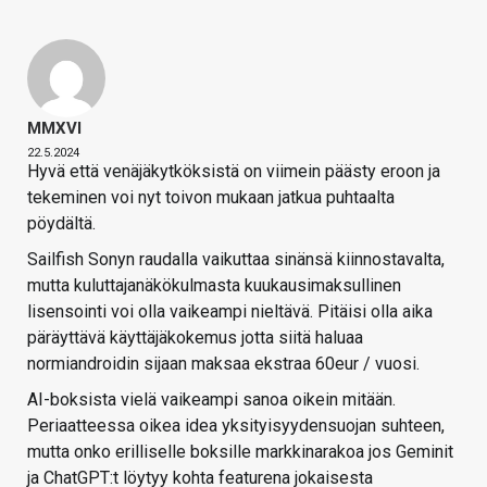
MMXVI
22.5.2024
Hyvä että venäjäkytköksistä on viimein päästy eroon ja
tekeminen voi nyt toivon mukaan jatkua puhtaalta
pöydältä.
Sailfish Sonyn raudalla vaikuttaa sinänsä kiinnostavalta,
mutta kuluttajanäkökulmasta kuukausimaksullinen
lisensointi voi olla vaikeampi nieltävä. Pitäisi olla aika
päräyttävä käyttäjäkokemus jotta siitä haluaa
normiandroidin sijaan maksaa ekstraa 60eur / vuosi.
AI-boksista vielä vaikeampi sanoa oikein mitään.
Periaatteessa oikea idea yksityisyydensuojan suhteen,
mutta onko erilliselle boksille markkinarakoa jos Geminit
ja ChatGPT:t löytyy kohta featurena jokaisesta