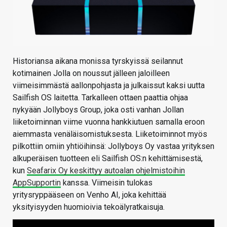
Historiansa aikana monissa tyrskyissä seilannut
kotimainen Jolla on noussut jälleen jaloilleen
viimeisimmästä aallonpohjasta ja julkaissut kaksi uutta
Sailfish OS laitetta. Tarkalleen ottaen paattia ohjaa
nykyään Jollyboys Group, joka osti vanhan Jollan
liiketoiminnan viime vuonna hankkiutuen samalla eroon
aiemmasta venäläisomistuksesta. Liiketoiminnot myös
pilkottiin omiin yhtiöihinsä: Jollyboys Oy vastaa yrityksen
alkuperäisen tuotteen eli Sailfish OS:n kehittämisestä,
kun
Seafarix Oy keskittyy autoalan ohjelmistoihin
AppSupportin
kanssa. Viimeisin tulokas
yritysryppääseen on Venho AI, joka kehittää
yksityisyyden huomioivia tekoälyratkaisuja.