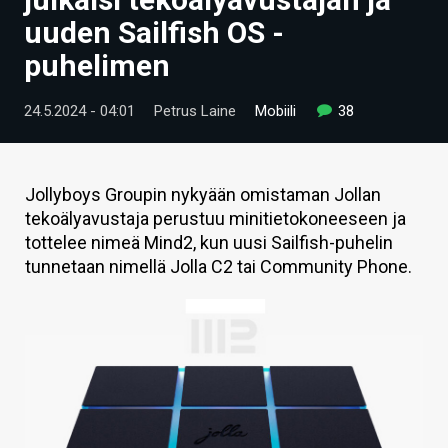
ARTIKKELIT
uuden Sailfish OS -
puhelimen
VIDEOT
TECHBBS
24.5.2024 - 04:01
Petrus Laine
Mobiili
38
TIETOA
HINTA.FI
Jollyboys Groupin nykyään omistaman Jollan
tekoälyavustaja perustuu minitietokoneeseen ja
KAUPPA
tottelee nimeä Mind2, kun uusi Sailfish-puhelin
tunnetaan nimellä Jolla C2 tai Community Phone.
VAIHDA TEEMA
HAKU