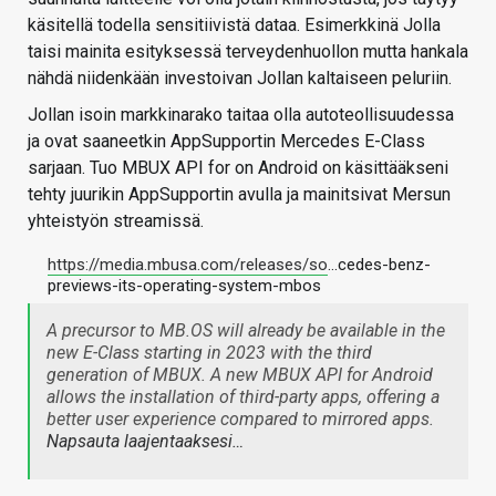
käsitellä todella sensitiivistä dataa. Esimerkkinä Jolla
taisi mainita esityksessä terveydenhuollon mutta hankala
nähdä niidenkään investoivan Jollan kaltaiseen peluriin.
Jollan isoin markkinarako taitaa olla autoteollisuudessa
ja ovat saaneetkin AppSupportin Mercedes E-Class
sarjaan. Tuo MBUX API for on Android on käsittääkseni
tehty juurikin AppSupportin avulla ja mainitsivat Mersun
yhteistyön streamissä.
https://media.mbusa.com/releases/so
…cedes-benz-
previews-its-operating-system-mbos
A precursor to MB.OS will already be available in the
new E-Class starting in 2023 with the third
generation of MBUX. A new MBUX API for Android
allows the installation of third-party apps, offering a
better user experience compared to mirrored apps.
Napsauta laajentaaksesi…