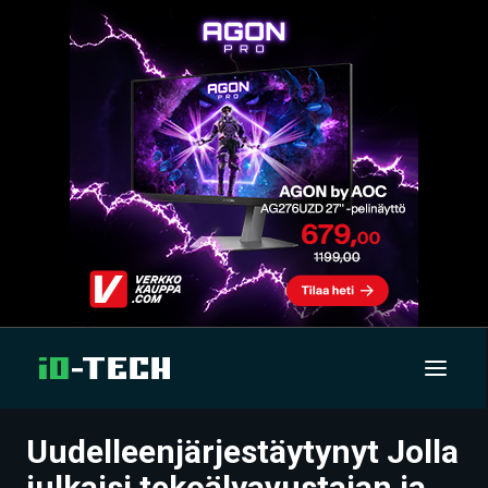
Uudelleenjärjestäytynyt Jolla
UUTISET
julkaisi tekoälyavustajan ja