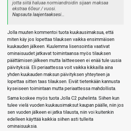
jotta siitä haluaa normiandroidin sijaan maksaa
ekstraa 60eur / vuosi.
Napsauta laajentaaksesi…
Jolla muuten kommentoi tuota kuukausimaksua, että
miten käy jos lopettaa tilauksen vaikka ensimmäisen
kuukauden jälkeen. Kuulemma lisensointia vaativat
ominaisuudet jatkavat toimintaansa myös tilauksen
päättämisen jälkeen mutta laitteeseen ei enää tule uusia
päivityksiä. Eli periaattessa voit vaikka kikkailla aina
yhden kuukauden maksun päivityksen yhteyteen ja
lopettaa sitten taas tilauksen. Eivät tietenkään kannusta
kyseiseen toimintaan mutta periaattessa mahdollista.
Sama koskee myös tuota Jolla C2 puhelinta. Siihen kun
tulee vielä vuoden kuukausimaksut kaupan päälle, niin jos
sen vuoden jälkeen ei jatka tilausta, niin voi kuitenkin
edelleen käyttää kaikkia siihen asti tulleita
ominaisuuksia.