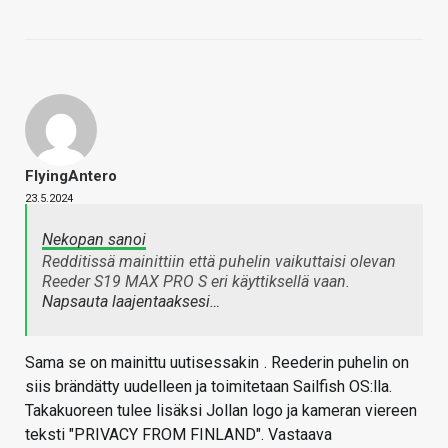
FlyingAntero
23.5.2024
Nekopan sanoi
Redditissä mainittiin että puhelin vaikuttaisi olevan
Reeder S19 MAX PRO S eri käyttiksellä vaan.
Napsauta laajentaaksesi…
Sama se on mainittu uutisessakin
. Reederin puhelin on
siis brändätty uudelleen ja toimitetaan Sailfish OS:lla.
Takakuoreen tulee lisäksi Jollan logo ja kameran viereen
teksti "PRIVACY FROM FINLAND". Vastaava