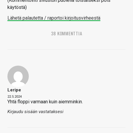
(Kommentointi sivuston puolella toistaiseksi pois
käytöstä)
Lähetä palautetta / raportoi kirjoitusvirheestä
38 KOMMENTTIA
Leripe
22.5.2024
Yhtä floppi varmaan kuin aiemminkin.
Kirjaudu sisään vastataksesi