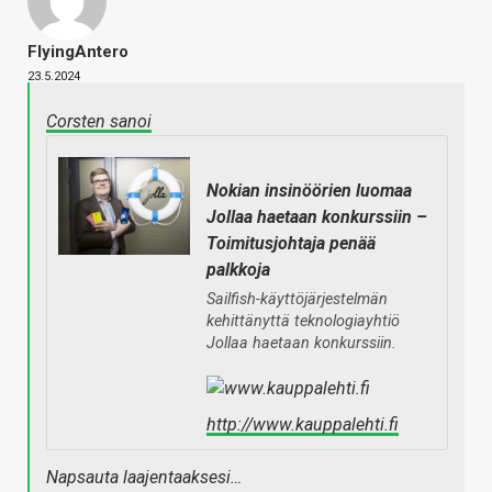
FlyingAntero
23.5.2024
Corsten sanoi
Nokian insinöörien luomaa
Jollaa haetaan konkurssiin –
Toimitusjohtaja penää
palkkoja
Sailfish-käyttöjärjestelmän
kehittänyttä teknologiayhtiö
Jollaa haetaan konkurssiin.
http://www.kauppalehti.fi
Napsauta laajentaaksesi…