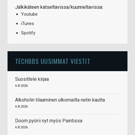
Jälkikäteen katseltavissa/kuunneltavissa:
Youtube
iTunes
Spotify
TECHBBS UUSIMMAT VIESTIT
Suosittele kirjaa
6.8.2026
Alkoholin tilaaminen ulkomailta netin kautta
6.8.2026
Doom pyörii nyt myös Paintissa
6.8.2026