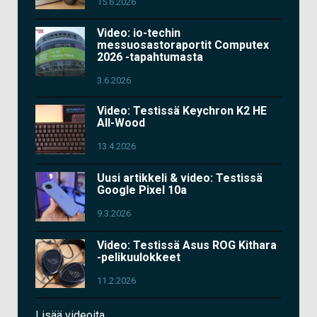
15.6.2026
Video: io-techin
messuosastoraportit Computex
2026 -tapahtumasta
3.6.2026
Video: Testissä Keychron K2 HE
All-Wood
13.4.2026
Uusi artikkeli & video: Testissä
Google Pixel 10a
9.3.2026
Video: Testissä Asus ROG Kithara
-pelikuulokkeet
11.2.2026
Lisää videoita