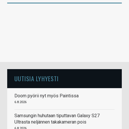
UUTISIA LYHYESTI
Doom pyörii nyt myös Paintissa
6.8.2026
Samsungin huhutaan tiputtavan Galaxy S27
Ultrasta neljännen takakameran pois
6.8.2026