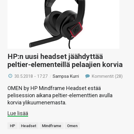
KAUPPA
VAIHDA TEEMA
HAKU
HP:n uusi headset jäähdyttää
peltier-elementeillä pelaajien korvia
30.5.2018 - 17:27
/
Sampsa Kurri
Kommentit (28)
OMEN by HP Mindframe Headset estää
pelisession aikana peltier-elementtien avulla
korvia ylikuumenemasta.
Lue lisää
HP
Headset
Mindframe
Omen