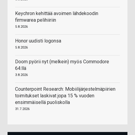
Keychron kehittää avoimen lähdekoodin
firmwarea pelihiiriin
5.8.2026
Honor uudisti logonsa
5.8.2026
Doom pyörii nyt (melkein) myös Commodore
64:llä
3.8.2026
Counterpoint Research: Mobiilijärjestelmäpiirien
toimitukset laskivat jopa 15 % vuoden
ensimmäisellä puoliskolla
31.7.2026