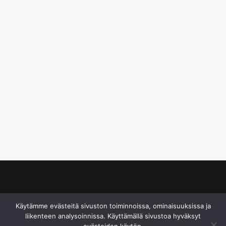
© S&J Media Oy
Käytämme evästeitä sivuston toiminnoissa, ominaisuuksissa ja
liikenteen analysoinnissa. Käyttämällä sivustoa hyväksyt