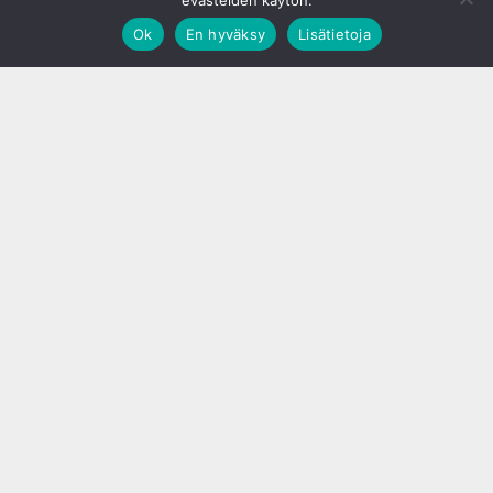
evästeiden käytön.
Ok
En hyväksy
Lisätietoja
;