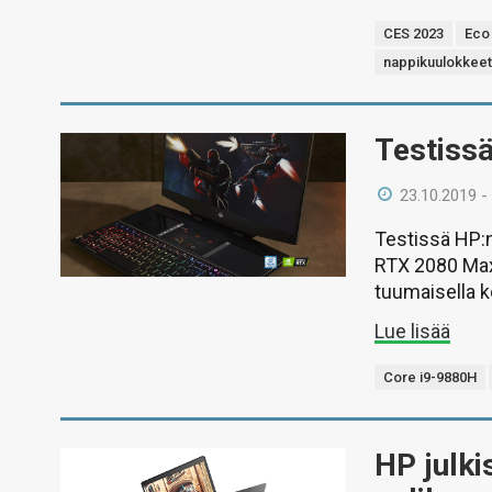
CES 2023
Eco 
nappikuulokkee
Testiss
23.10.2019 -
Testissä HP:n
RTX 2080 Max-
tuumaisella k
Lue lisää
Core i9-9880H
HP julki