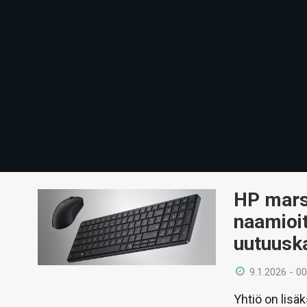
HP mars
naamioi
uutuusk
9.1.2026 - 00
Yhtiö on lisä