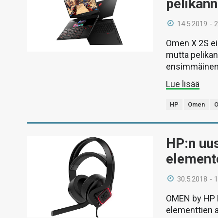
pelikan
14.5.2019 - 
Omen X 2S ei
mutta pelika
ensimmäinen 
Lue lisää
HP
Omen
O
HP:n uus
elemente
30.5.2018 - 
OMEN by HP M
elementtien 