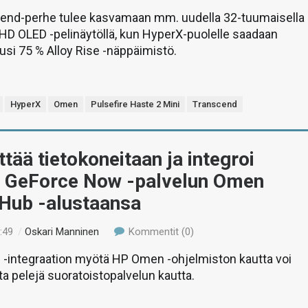
nd-perhe tulee kasvamaan mm. uudella 32-tuumaisella
HD OLED -pelinäytöllä, kun HyperX-puolelle saadaan
usi 75 % Alloy Rise -näppäimistö.
HyperX
Omen
Pulsefire Haste 2 Mini
Transcend
ttää tietokoneitaan ja integroi
 GeForce Now -palvelun Omen
Hub -alustaansa
:49
/
Oskari Manninen
Kommentit (0)
-integraation myötä HP Omen -ohjelmiston kautta voi
ta pelejä suoratoistopalvelun kautta.