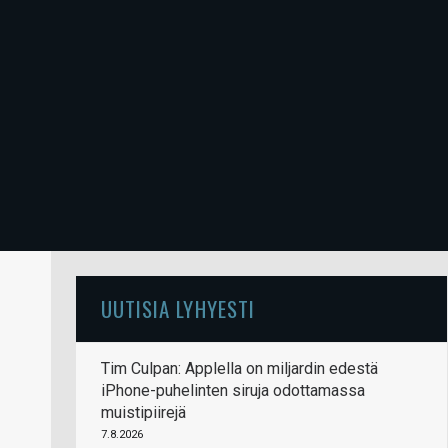
UUTISIA LYHYESTI
Tim Culpan: Applella on miljardin edestä
iPhone-puhelinten siruja odottamassa
muistipiirejä
7.8.2026