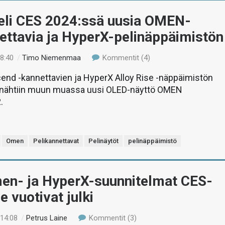
teli CES 2024:ssä uusia OMEN-
ettavia ja HyperX-pelinäppäimistön
18:40
/
Timo Niemenmaa
Kommentit (4)
nd -kannettavien ja HyperX Alloy Rise -näppäimistön
ta nähtiin muun muassa uusi OLED-näyttö OMEN
.
Omen
Pelikannettavat
Pelinäytöt
pelinäppäimistö
en- ja HyperX-suunnitelmat CES-
e vuotivat julki
 14:08
/
Petrus Laine
Kommentit (3)