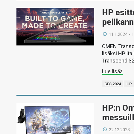
HP esit
pelikann
11.1.2024 - 
OMEN Transce
lisäksi HP:l
Transcend 32
Lue lisää
CES 2024
HP
HP:n Om
messuill
22.12.2023 -