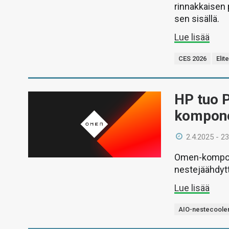
rinnakkaisen 
sen sisällä.
Lue lisää
CES 2026
Elit
HP tuo 
kompone
2.4.2025 - 23
Omen-kompone
nestejäähdytt
Lue lisää
AIO-nestecooler