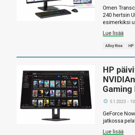
Omen Transce
240 hertsin U
esimerkiksi u
Lue lisää
Alloy Rise
HP
HP päivi
NVIDIAn
Gaming 
5.1.2023 - 10
GeForce Now 
jatkossa pela
Lue lisää