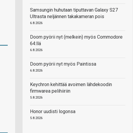
Samsungin huhutaan tiputtavan Galaxy S27
Ultrasta neljännen takakameran pois
6.8.2026
Doom pyörii nyt (melkein) myös Commodore
64:llä
6.8.2026
Doom pyörii nyt myös Paintissa
6.8.2026
Keychron kehittää avoimen lähdekoodin
firmwarea pelihiiriin
5.8.2026
Honor uudisti logonsa
5.8.2026