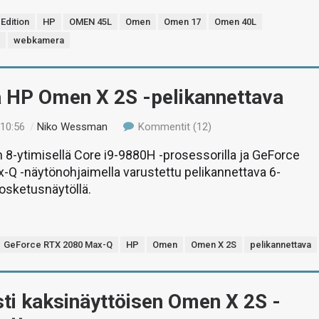
Edition
HP
OMEN 45L
Omen
Omen 17
Omen 40L
t
webkamera
ä HP Omen X 2S -pelikannettava
 10:56
/
Niko Wessman
Kommentit (12)
 8-ytimisellä Core i9-9880H -prosessorilla ja GeForce
Q -näytönohjaimella varustettu pelikannettava 6-
osketusnäytöllä.
GeForce RTX 2080 Max-Q
HP
Omen
Omen X 2S
pelikannettava
sti kaksinäyttöisen Omen X 2S -