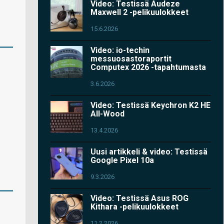
Video: Testissä Audeze
Maxwell 2 -pelikuulokkeet
15.6.2026
Video: io-techin
messuosastoraportit
Computex 2026 -tapahtumasta
3.6.2026
Video: Testissä Keychron K2 HE
All-Wood
13.4.2026
Uusi artikkeli & video: Testissä
Google Pixel 10a
9.3.2026
Video: Testissä Asus ROG
Kithara -pelikuulokkeet
11.2.2026