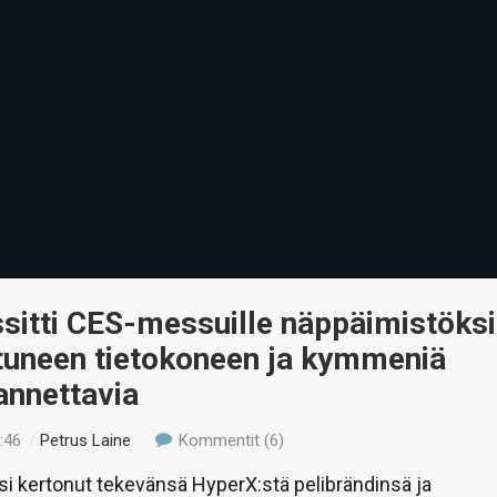
sitti CES-messuille näppäimistöksi
tuneen tietokoneen ja kymmeniä
annettavia
:46
/
Petrus Laine
Kommentit (6)
ksi kertonut tekevänsä HyperX:stä pelibrändinsä ja