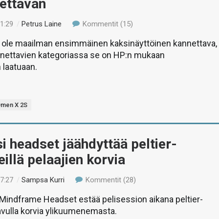
nettavan
21:29
/
Petrus Laine
Kommentit (15)
 ole maailman ensimmäinen kaksinäyttöinen kannettava,
nnettavien kategoriassa se on HP:n mukaan
laatuaan.
men X 2S
i headset jäähdyttää peltier-
illä pelaajien korvia
17:27
/
Sampsa Kurri
Kommentit (28)
indframe Headset estää pelisession aikana peltier-
avulla korvia ylikuumenemasta.