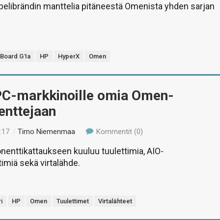
pelibrändin manttelia pitäneestä Omenista yhden sarjan
eBoard G1a
HP
HyperX
Omen
PC-markkinoille omia Omen-
nttejaan
:17
/
Timo Niemenmaa
Kommentit (0)
nttikattaukseen kuuluu tuulettimia, AIO-
imiä sekä virtalähde.
i
HP
Omen
Tuulettimet
Virtalähteet