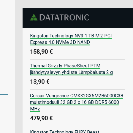
Kingston Technology NV3 1 TB M.2 PCI
Express 4.0 NVMe 3D NAND
158,90 €
Thermal Grizzly PhaseSheet PTM
jäähdytyslevyn yhdiste Lämpöalusta 2 g
13,90 €
Corsair Vengeance CMK32GX5M2B6000C38
muistimoduuli 32 GB 2 x 16 GB DDR5 6000
MHz
479,90 €
Kingston Technology FURY Beast