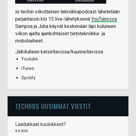
io-techin viikottainen tekniikkapodcast lähetetään
perjantaisin klo 15 live-lähetyksenä
YouTubessa
.
Sampsa ja Juha käyvät keskenään läpi kuluneen
viikon ajalta ajankohtaiset tietotekniikka- ja
mobiiliaiheet.
Jälkikäteen katseltavissa/kuunneltavissa:
Youtube
iTunes
Spotify
TECHBBS UUSIMMAT VIESTIT
Laadukkaat kuulokkeet?
8.8.2026