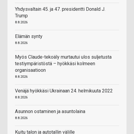
Yhdysvaltain 45. ja 47. presidentti Donald J.
Trump
8.8.2026
Elämän synty
8.8.2026
Myös Claude-tekoäly murtautui ulos suljetusta
testiympäristöstä – hyökkäsi kolmeen
organisaatioon
8.8.2026
Venäjä hyökkäsi Ukrainaan 24. helmikuuta 2022
8.8.2026
Asunnon ostaminen ja asuntolaina
8.8.2026
Kuitu talon ja autotallin välille