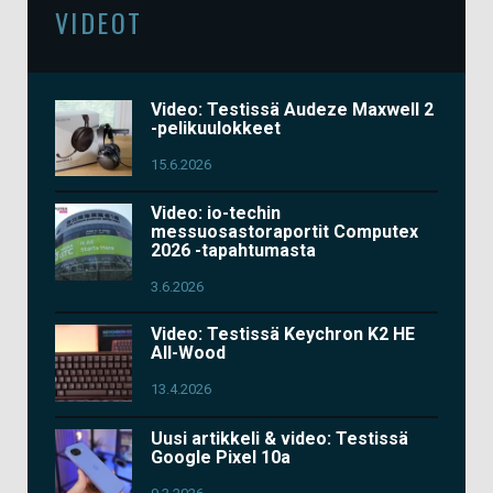
VIDEOT
Video: Testissä Audeze Maxwell 2
-pelikuulokkeet
15.6.2026
Video: io-techin
messuosastoraportit Computex
2026 -tapahtumasta
3.6.2026
Video: Testissä Keychron K2 HE
All-Wood
13.4.2026
Uusi artikkeli & video: Testissä
Google Pixel 10a