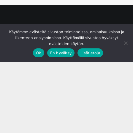
© S&J Media Oy
Käytämme evästeitä sivuston toiminnoissa, ominaisuuksissa ja
liikenteen analysoinnissa. Käyttämällä sivustoa hyväksyt
evästeiden käytön.
Ok
En hyväksy
Lisätietoja
;