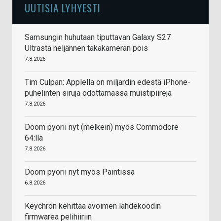
UUTISIA LYHYESTI
Samsungin huhutaan tiputtavan Galaxy S27
Ultrasta neljännen takakameran pois
7.8.2026
Tim Culpan: Applella on miljardin edestä iPhone-
puhelinten siruja odottamassa muistipiirejä
7.8.2026
Doom pyörii nyt (melkein) myös Commodore
64:llä
7.8.2026
Doom pyörii nyt myös Paintissa
6.8.2026
Keychron kehittää avoimen lähdekoodin
firmwarea pelihiiriin