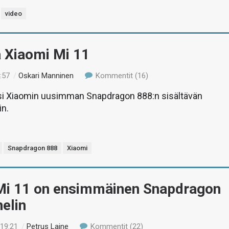
video
ä Xiaomi Mi 11
:57
/
Oskari Manninen
Kommentit (16)
asi Xiaomin uusimman Snapdragon 888:n sisältävän
in.
Snapdragon 888
Xiaomi
Mi 11 on ensimmäinen Snapdragon
elin
 19:21
/
Petrus Laine
Kommentit (22)