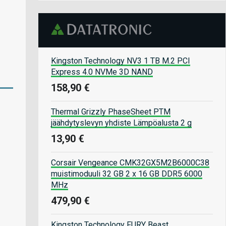
Kingston Technology NV3 1 TB M.2 PCI
Express 4.0 NVMe 3D NAND
158,90 €
Thermal Grizzly PhaseSheet PTM
jäähdytyslevyn yhdiste Lämpöalusta 2 g
13,90 €
Corsair Vengeance CMK32GX5M2B6000C38
muistimoduuli 32 GB 2 x 16 GB DDR5 6000
MHz
479,90 €
Kingston Technology FURY Beast