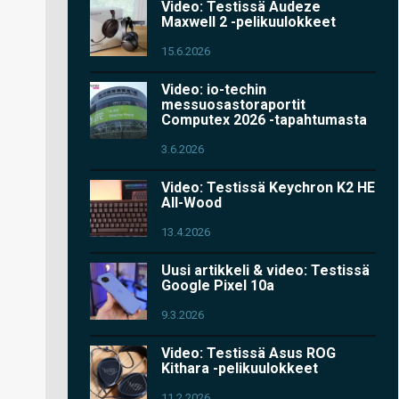
Video: Testissä Audeze
Maxwell 2 -pelikuulokkeet
15.6.2026
Video: io-techin
messuosastoraportit
Computex 2026 -tapahtumasta
3.6.2026
Video: Testissä Keychron K2 HE
All-Wood
13.4.2026
Uusi artikkeli & video: Testissä
Google Pixel 10a
9.3.2026
Video: Testissä Asus ROG
Kithara -pelikuulokkeet
11.2.2026