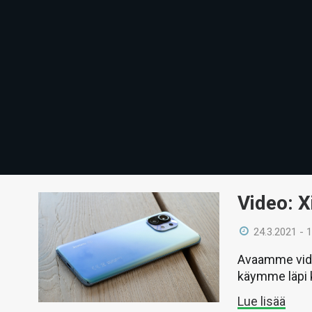
Video: X
24.3.2021 - 
Avaamme vide
käymme läpi 
Lue lisää