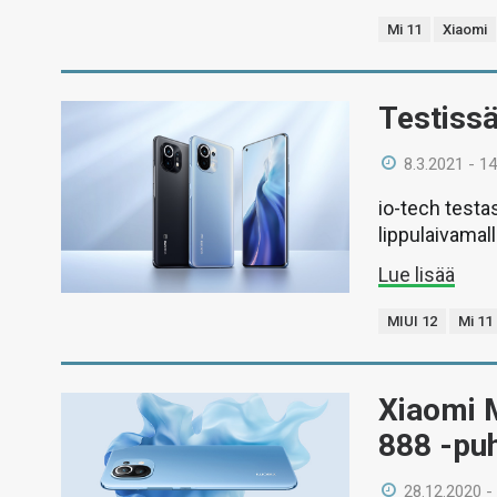
Mi 11
Xiaomi
Testiss
8.3.2021 - 14
io-tech test
lippulaivamall
Lue lisää
MIUI 12
Mi 11
Xiaomi 
888 -puh
28.12.2020 -