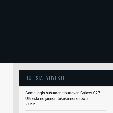
UUTISIA LYHYESTI
Samsungin huhutaan tiputtavan Galaxy S27
Ultrasta neljännen takakameran pois
6.8.2026