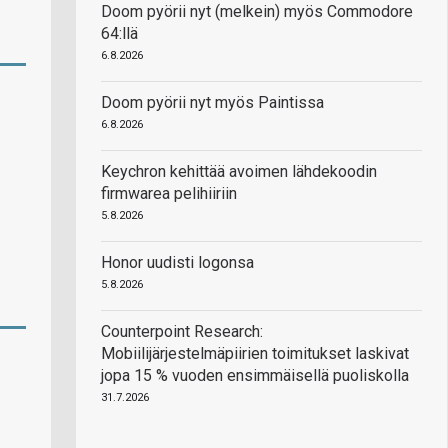
Doom pyörii nyt (melkein) myös Commodore
64:llä
6.8.2026
Doom pyörii nyt myös Paintissa
6.8.2026
Keychron kehittää avoimen lähdekoodin
firmwarea pelihiiriin
5.8.2026
Honor uudisti logonsa
5.8.2026
Counterpoint Research:
Mobiilijärjestelmäpiirien toimitukset laskivat
jopa 15 % vuoden ensimmäisellä puoliskolla
31.7.2026