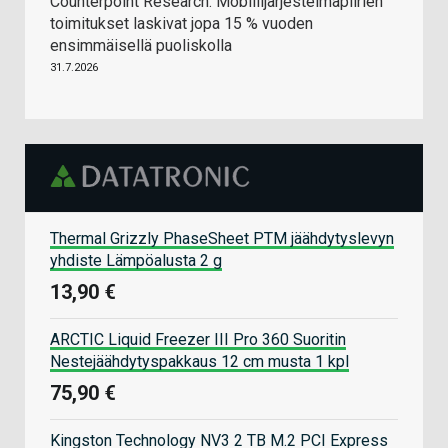
Counterpoint Research: Mobiilijärjestelmäpiirien
toimitukset laskivat jopa 15 % vuoden
ensimmäisellä puoliskolla
31.7.2026
Thermal Grizzly PhaseSheet PTM jäähdytyslevyn
yhdiste Lämpöalusta 2 g
13,90 €
ARCTIC Liquid Freezer III Pro 360 Suoritin
Nestejäähdytyspakkaus 12 cm musta 1 kpl
75,90 €
Kingston Technology NV3 2 TB M.2 PCI Express