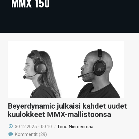
MMX 150
ARTIKKELIT
VIDEOT
TECHBBS
TIETOA
HINTA.FI
KAUPPA
VAIHDA TEEMA
Beyerdynamic julkaisi kahdet uudet
kuulokkeet MMX-mallistoonsa
HAKU
30.12.2025 - 00:10
/
Timo Niemenmaa
Kommentit (29)