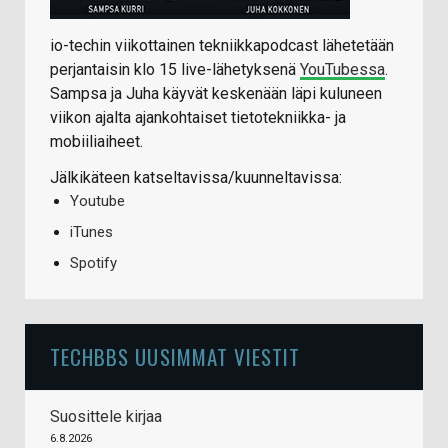
io-techin viikottainen tekniikkapodcast lähetetään
perjantaisin klo 15 live-lähetyksenä
YouTubessa
.
Sampsa ja Juha käyvät keskenään läpi kuluneen
viikon ajalta ajankohtaiset tietotekniikka- ja
mobiiliaiheet.
Jälkikäteen katseltavissa/kuunneltavissa:
Youtube
iTunes
Spotify
TECHBBS UUSIMMAT VIESTIT
Suosittele kirjaa
6.8.2026