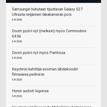
Samsungin huhutaan tiputtavan Galaxy S27
Ultrasta neljännen takakameran pois
6.8.2026
Doom pyörii nyt (melkein) myös Commodore
64:llä
6.8.2026
Doom pyörii nyt myös Paintissa
6.8.2026
Keychron kehittää avoimen lähdekoodin
firmwarea pelihiiriin
5.8.2026
Honor uudisti logonsa
5.8.2026