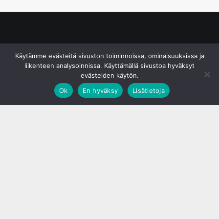
© S&J Media Oy
Käytämme evästeitä sivuston toiminnoissa, ominaisuuksissa ja
liikenteen analysoinnissa. Käyttämällä sivustoa hyväksyt
evästeiden käytön.
Ok
En hyväksy
Lisätietoja
;