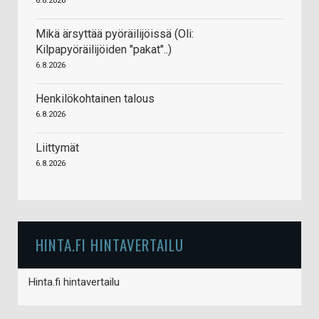
6.8.2026
Mikä ärsyttää pyöräilijöissä (Oli:
Kilpapyöräilijöiden "pakat"..)
6.8.2026
Henkilökohtainen talous
6.8.2026
Liittymät
6.8.2026
HINTA.FI HINTAVERTAILU
Hinta.fi hintavertailu