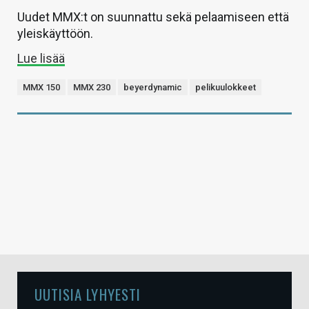
Uudet MMX:t on suunnattu sekä pelaamiseen että
yleiskäyttöön.
Lue lisää
MMX 150
MMX 230
beyerdynamic
pelikuulokkeet
UUTISIA LYHYESTI