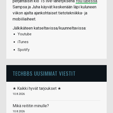
perjantaisin klo 15 live-lähetyksenä
YouTubessa
.
Sampsa ja Juha käyvät keskenään läpi kuluneen
viikon ajalta ajankohtaiset tietotekniikka- ja
mobiiliaiheet.
Jälkikäteen katseltavissa/kuunneltavissa:
Youtube
iTunes
Spotify
TECHBBS UUSIMMAT VIESTIT
★ Kaikki hyvät tarjoukset ★
10.8.2026
Mikä reititin minulle?
10.8.2026