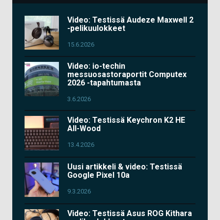
Video: Testissä Audeze Maxwell 2
-pelikuulokkeet
15.6.2026
Video: io-techin
messuosastoraportit Computex
2026 -tapahtumasta
3.6.2026
Video: Testissä Keychron K2 HE
All-Wood
13.4.2026
Uusi artikkeli & video: Testissä
Google Pixel 10a
9.3.2026
Video: Testissä Asus ROG Kithara