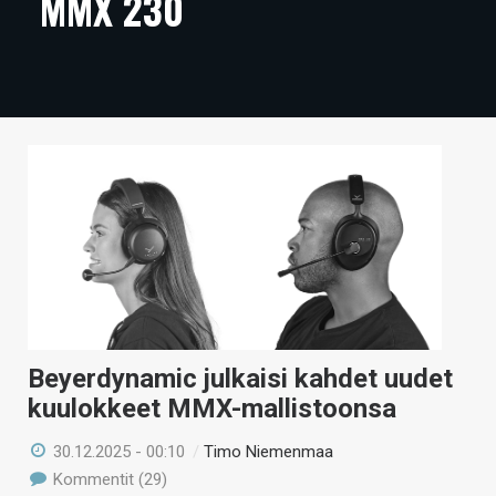
MMX 230
ARTIKKELIT
VIDEOT
TECHBBS
TIETOA
HINTA.FI
KAUPPA
VAIHDA TEEMA
Beyerdynamic julkaisi kahdet uudet
kuulokkeet MMX-mallistoonsa
HAKU
30.12.2025 - 00:10
/
Timo Niemenmaa
Kommentit (29)