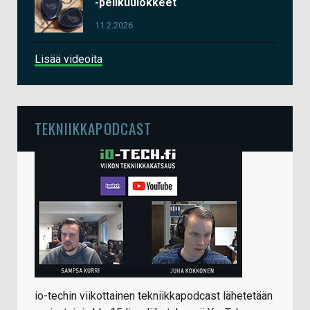
-pelikuulokkeet
11.2.2026
Lisää videoita
TEKNIIKKAPODCAST
io-techin viikottainen tekniikkapodcast lähetetään