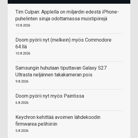
Tim Culpan: Applella on miljardin edestä iPhone-
puhelinten siruja odottamassa muistipiirejä
10.8.2026
Doom pyörii nyt (melkein) myös Commodore
64:llä
10.8.2026
Samsungin huhutaan tiputtavan Galaxy S27
Ultrasta neljännen takakameran pois
9.8.2026
Doom pyörii nyt myös Paintissa
6.8.2026
Keychron kehittää avoimen lähdekoodin
firmwarea pelihiiriin
5.8.2026