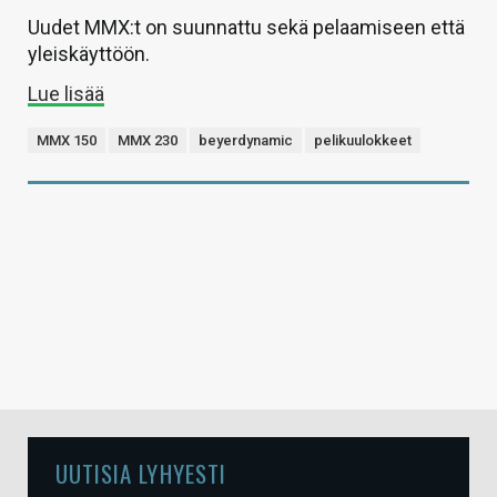
Uudet MMX:t on suunnattu sekä pelaamiseen että
yleiskäyttöön.
Lue lisää
MMX 150
MMX 230
beyerdynamic
pelikuulokkeet
UUTISIA LYHYESTI