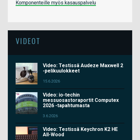
Komponenteille myös kasauspalvelu
VIDEOT
Video: Testissä Audeze Maxwell 2
-pelikuulokkeet
15.6.2026
Video: io-techin
messuosastoraportit Computex
2026 -tapahtumasta
3.6.2026
Video: Testissä Keychron K2 HE
All-Wood