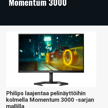
Momentum 3000
ARTIKKELIT
VIDEOT
TECHBBS
TIETOA
HINTA.FI
KAUPPA
VAIHDA TEEMA
HAKU
Philips laajentaa pelinäyttöihin
kolmella Momentum 3000 -sarjan
mallilla