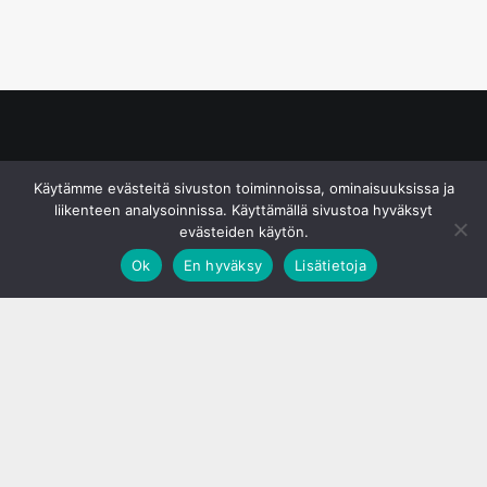
© S&J Media Oy
Käytämme evästeitä sivuston toiminnoissa, ominaisuuksissa ja
liikenteen analysoinnissa. Käyttämällä sivustoa hyväksyt
evästeiden käytön.
Ok
En hyväksy
Lisätietoja
;