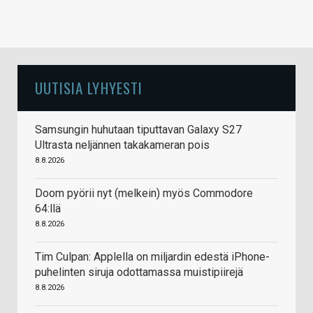
UUTISIA LYHYESTI
Samsungin huhutaan tiputtavan Galaxy S27
Ultrasta neljännen takakameran pois
8.8.2026
Doom pyörii nyt (melkein) myös Commodore
64:llä
8.8.2026
Tim Culpan: Applella on miljardin edestä iPhone-
puhelinten siruja odottamassa muistipiirejä
8.8.2026