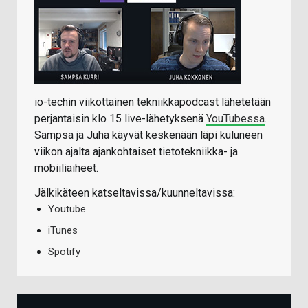
io-techin viikottainen tekniikkapodcast lähetetään
perjantaisin klo 15 live-lähetyksenä
YouTubessa
.
Sampsa ja Juha käyvät keskenään läpi kuluneen
viikon ajalta ajankohtaiset tietotekniikka- ja
mobiiliaiheet.
Jälkikäteen katseltavissa/kuunneltavissa:
Youtube
iTunes
Spotify