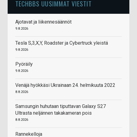
TECHBBS UUSIMMAT VIESTIT
Ajotavat ja liikennesäännöt
9.8.2026
Tesla S,3,X,Y, Roadster ja Cybertruck yleistä
9.8.2026
Pyöräily
9.8.2026
Venäjä hyökkäsi Ukrainaan 24. helmikuuta 2022
8.8.2026
Samsungin huhutaan tiputtavan Galaxy S27
Ultrasta neljännen takakameran pois
8.8.2026
Rannekelloja