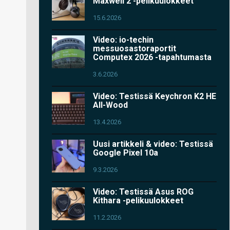
Maxwell 2 -pelikuulokkeet
15.6.2026
Video: io-techin
messuosastoraportit
Computex 2026 -tapahtumasta
3.6.2026
Video: Testissä Keychron K2 HE
All-Wood
13.4.2026
Uusi artikkeli & video: Testissä
Google Pixel 10a
9.3.2026
Video: Testissä Asus ROG
Kithara -pelikuulokkeet
11.2.2026