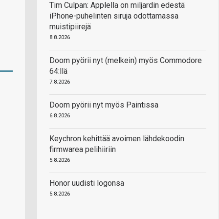
Tim Culpan: Applella on miljardin edestä
iPhone-puhelinten siruja odottamassa
muistipiirejä
8.8.2026
Doom pyörii nyt (melkein) myös Commodore
64:llä
7.8.2026
Doom pyörii nyt myös Paintissa
6.8.2026
Keychron kehittää avoimen lähdekoodin
firmwarea pelihiiriin
5.8.2026
Honor uudisti logonsa
5.8.2026