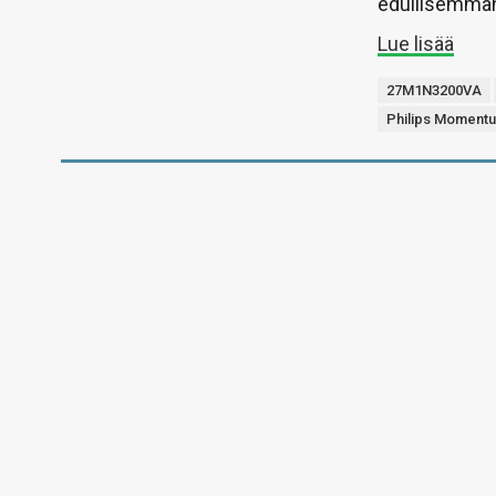
edullisemman
Lue lisää
27M1N3200VA
Philips Moment