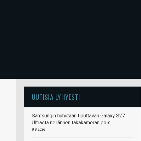
UUTISIA LYHYESTI
Samsungin huhutaan tiputtavan Galaxy S27
Ultrasta neljännen takakameran pois
8.8.2026