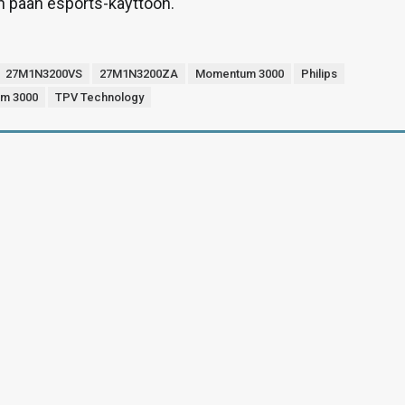
 pään esports-käyttöön.
27M1N3200VS
27M1N3200ZA
Momentum 3000
Philips
um 3000
TPV Technology