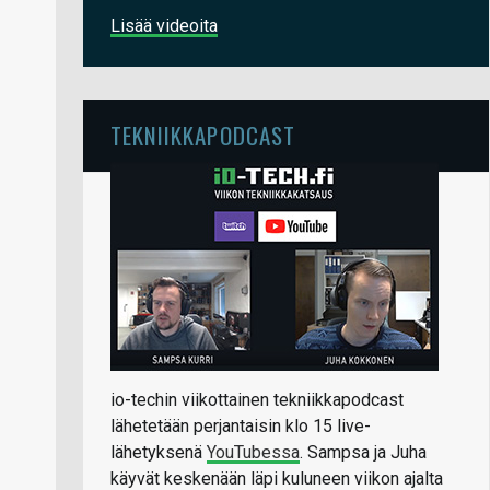
Lisää videoita
TEKNIIKKAPODCAST
io-techin viikottainen tekniikkapodcast
lähetetään perjantaisin klo 15 live-
lähetyksenä
YouTubessa
. Sampsa ja Juha
käyvät keskenään läpi kuluneen viikon ajalta