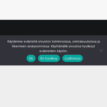
© S&J Media Oy
Käytämme evästeitä sivuston toiminnoissa, ominaisuuksissa ja
liikenteen analysoinnissa. Käyttämällä sivustoa hyväksyt
evästeiden käytön.
Ok
En hyväksy
Lisätietoja
;