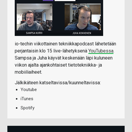
io-techin viikottainen tekniikkapodcast lähetetään
perjantaisin klo 15 live-lähetyksenä
YouTubessa
.
Sampsa ja Juha käyvät keskenään läpi kuluneen
viikon ajalta ajankohtaiset tietotekniikka- ja
mobiiliaiheet.
Jälkikäteen katseltavissa/kuunneltavissa:
Youtube
iTunes
Spotify