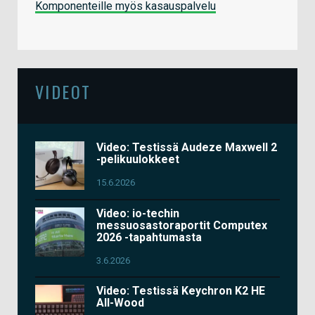
Komponenteille myös kasauspalvelu
VIDEOT
Video: Testissä Audeze Maxwell 2
-pelikuulokkeet
15.6.2026
Video: io-techin
messuosastoraportit Computex
2026 -tapahtumasta
3.6.2026
Video: Testissä Keychron K2 HE
All-Wood