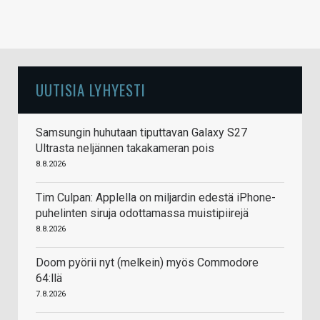
UUTISIA LYHYESTI
Samsungin huhutaan tiputtavan Galaxy S27
Ultrasta neljännen takakameran pois
8.8.2026
Tim Culpan: Applella on miljardin edestä iPhone-
puhelinten siruja odottamassa muistipiirejä
8.8.2026
Doom pyörii nyt (melkein) myös Commodore
64:llä
7.8.2026