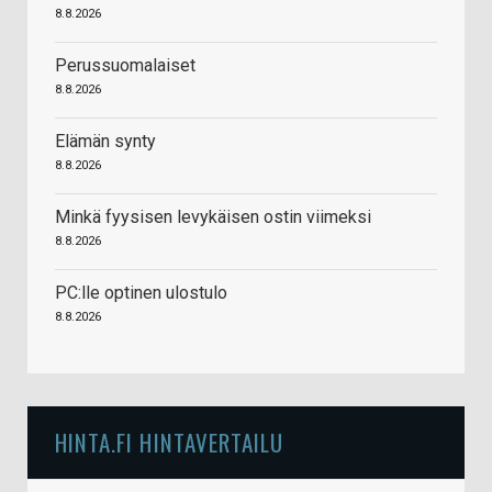
8.8.2026
Perussuomalaiset
8.8.2026
Elämän synty
8.8.2026
Minkä fyysisen levykäisen ostin viimeksi
8.8.2026
PC:lle optinen ulostulo
8.8.2026
HINTA.FI HINTAVERTAILU