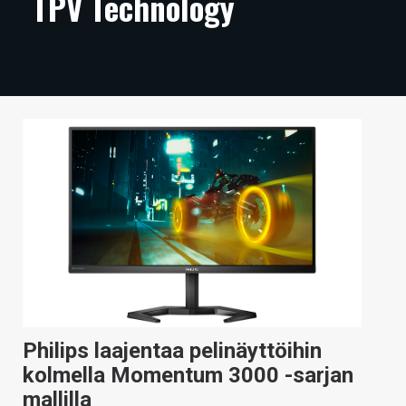
TPV Technology
ARTIKKELIT
VIDEOT
TECHBBS
TIETOA
HINTA.FI
KAUPPA
VAIHDA TEEMA
HAKU
Philips laajentaa pelinäyttöihin
kolmella Momentum 3000 -sarjan
mallilla