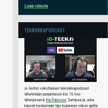
Lisää videoita
TEKNIIKKAPODCAST
io-techin viikottainen tekniikkapodcast
lähetetään perjantaisin klo 15 live-
lähetyksenä
YouTubessa
. Sampsa ja Juha
käyvät keskenään läpi kuluneen viikon ajalta