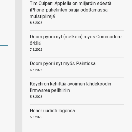
Tim Culpan: Applella on miljardin edestä
iPhone-puhelinten siruja odottamassa
muistipiirejä
8.8.2026
Doom pyörii nyt (melkein) myös Commodore
64:llä
7.8.2026
Doom pyörii nyt myös Paintissa
6.8.2026
Keychron kehittää avoimen lähdekoodin
firmwarea pelihiiriin
5.8.2026
Honor uudisti logonsa
5.8.2026