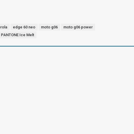
rola
edge 60 neo
moto g06
moto g06 power
0 PANTONE Ice Melt