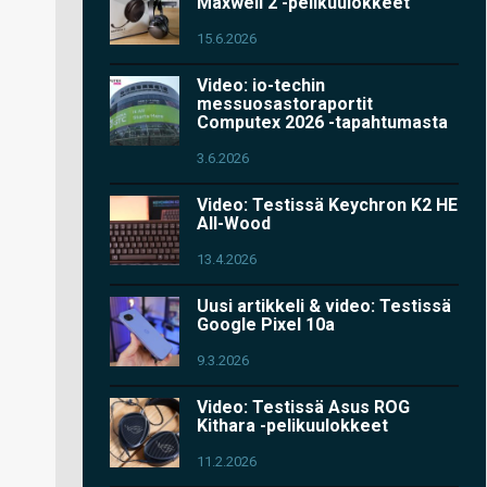
Maxwell 2 -pelikuulokkeet
15.6.2026
Video: io-techin
messuosastoraportit
Computex 2026 -tapahtumasta
3.6.2026
Video: Testissä Keychron K2 HE
All-Wood
13.4.2026
Uusi artikkeli & video: Testissä
Google Pixel 10a
9.3.2026
Video: Testissä Asus ROG
Kithara -pelikuulokkeet
11.2.2026