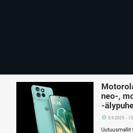
Motorola
neo-, m
-älypuh
5.9.2025 - 13
Uutuusmallit 