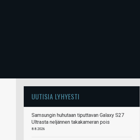
UUTISIA LYHYESTI
Samsungin huhutaan tiputtavan Galaxy S27
Ultrasta neljännen takakameran pois
8.8.2026