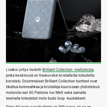
Lisäksi yritys tiedotti
Brilliant Collection -mallistosta
,
jonka keskiössä on Swarovskin kristalleilla toteutettu
koristelu. Ensimmäiset Brilliant Collection tuotteet ovat
tikattua keinonahkaa ja kristalleja kuorissaan yhdistelevä
motorola razr 60 Pantone Ice Melt sekä samalla
teemalla toteutetut moto buds loop -kuulokkeet.
Edge 60 neon suositushinta on 399 euroa, eli se on