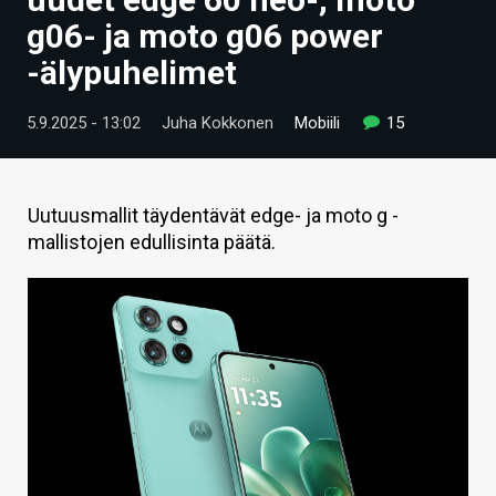
ARTIKKELIT
g06- ja moto g06 power
-älypuhelimet
VIDEOT
TECHBBS
5.9.2025 - 13:02
Juha Kokkonen
Mobiili
15
TIETOA
HINTA.FI
Uutuusmallit täydentävät edge- ja moto g -
mallistojen edullisinta päätä.
KAUPPA
VAIHDA TEEMA
HAKU