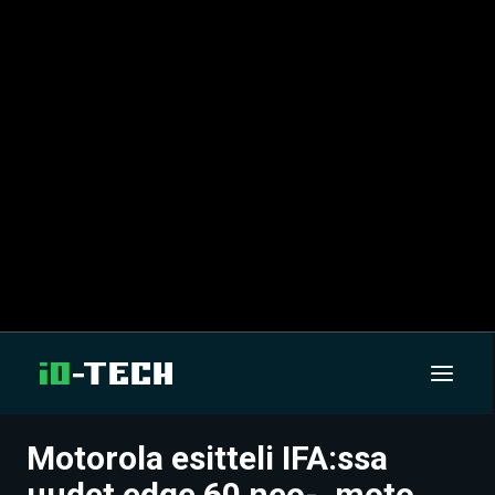
Motorola esitteli IFA:ssa
UUTISET
uudet edge 60 neo-, moto