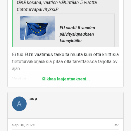
tänä kesänä, vaatien vähintään 5 vuotta
tietoturvapäivityksiä:
EU vaatii 5 vuoden
päivityslupauksen
kännyköille
Euroopan Unionin uusi
ekologista kuluttamista
Ei tuo EU:n vaatimus tarkoita muuta kuin että kriittisiä
edistävä direktiivi, ns.
tietoturvakorjauksia pitää olla tarvittaessa tarjolla 5v
Ecodesign, astuu voimaan
ajan.
kesäkuussa 2025. Se vaatii
mm. sen, että kännyköille pitää
Vastaa
Klikkaa laajentaaksesi...
taata viiden vuoden ajan
ohjelmistopäivitykset.
aop
A
www.puhelinvertailu.com
Todella pettynyt Motorolan valikoimaan. Sieltä
Sep 06, 2025
#7
on välillä tullut helmiä, mutta nyt on kyllä tullut