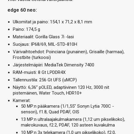
edge 60 neo:
Ulkomitat ja paino: 154,1 x 71,2 x 8,1 mm
Paino: 174,5 g
Materiaalit: Gorilla Glass 7i -lasi
Suojaus: IP68/69, MIL-STD-810H
Värivaihtoehdot: Poinciana (punainen), Grisaille (harmaa),
Frostbite (turkoosi)
Järjestelmäpiiri: MediaTek Dimensity 7400
RAM-muisti: 8 Gt LPDDR4X
Tallennustila: 256 Gt UFS (uMCP)
Näyttö: 6,36” pOLED, adaptiivinen 120 Hz, 3000 nit
pistemäinen, Water Touch, HDR10+
Kamerat:
50 MP:n pääkamera (1/1,55″ Sonyn Lytia 700C -
sensori), f1.8, Quad PDAF, OIS
13 MP:n ultralaajakulmakamera (1,12 um pikselikoko),
makrokuvaus, f2.2, PDAF, 120 asteen kuvakulma
10 MP:n 3x telekamera (1,0 um pikselikoko), f2.0,