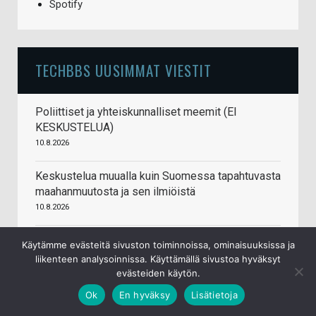
Spotify
TECHBBS UUSIMMAT VIESTIT
Poliittiset ja yhteiskunnalliset meemit (EI
KESKUSTELUA)
10.8.2026
Keskustelua muualla kuin Suomessa tapahtuvasta
maahanmuutosta ja sen ilmiöistä
10.8.2026
Venäjä hyökkäsi Ukrainaan 24. helmikuuta 2022
Käytämme evästeitä sivuston toiminnoissa, ominaisuuksissa ja
10.8.2026
liikenteen analysoinnissa. Käyttämällä sivustoa hyväksyt
evästeiden käytön.
Assetto Corsa rally (early access)
Ok
En hyväksy
Lisätietoja
10.8.2026