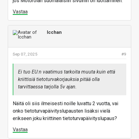
jos Motorolan suomalaisiin sivuihin on luottaminen.
Vastaa
Icchan
Sep 07, 2025
#9
Ei tuo EU:n vaatimus tarkoita muuta kuin että
kriittisiä tietoturvakorjauksia pitää olla
tarvittaessa tarjolla 5v ajan.
Näitä oli siis ilmeisesti noille luvattu 2 vuotta, vai
onko tietoturvapäivityslupausten lisäksi vielä
erikseen joku kriittinen tietoturvapäivityslupaus?
Vastaa