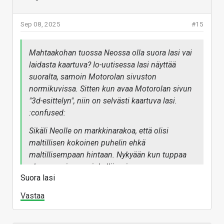
Sep 08, 2025
#15
Mahtaakohan tuossa Neossa olla suora lasi vai
laidasta kaartuva? Io-uutisessa lasi näyttää
suoralta, samoin Motorolan sivuston
normikuvissa. Sitten kun avaa Motorolan sivun
"3d-esittelyn", niin on selvästi kaartuva lasi.
:confused:
Sikäli Neolle on markkinarakoa, että olisi
maltillisen kokoinen puhelin ehkä
maltillisempaan hintaan. Nykyään kun tuppaa
olemaan pienempi=kalliimpi.
Suora lasi
Vastaa