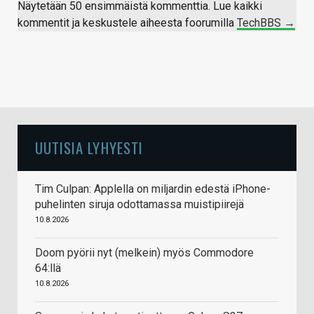
Näytetään 50 ensimmäistä kommenttia. Lue kaikki
kommentit ja keskustele aiheesta foorumilla
TechBBS →
UUTISIA LYHYESTI
Tim Culpan: Applella on miljardin edestä iPhone-
puhelinten siruja odottamassa muistipiirejä
10.8.2026
Doom pyörii nyt (melkein) myös Commodore
64:llä
10.8.2026