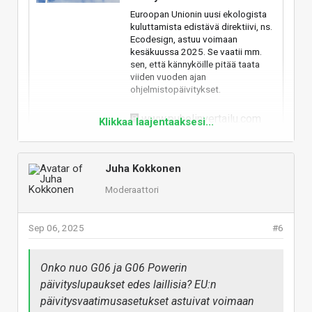
Euroopan Unionin uusi ekologista
kuluttamista edistävä direktiivi, ns.
Ecodesign, astuu voimaan
kesäkuussa 2025. Se vaatii mm.
sen, että kännyköille pitää taata
viiden vuoden ajan
ohjelmistopäivitykset.
www.puhelinvertailu.com
Klikkaa laajentaaksesi...
Todella pettynyt Motorolan valikoimaan. Sieltä on
Juha Kokkonen
välillä tullut helmiä, mutta nyt on kyllä tullut pelkkää
kakkaa.
Moderaattori
Vastaa
Sep 06, 2025
#6
Onko nuo G06 ja G06 Powerin
päivityslupaukset edes laillisia? EU:n
päivitysvaatimusasetukset astuivat voimaan