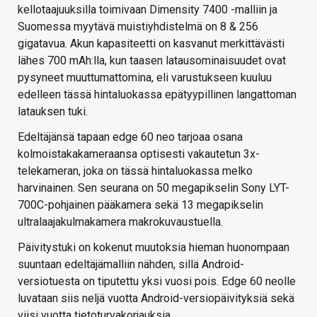
kellotaajuuksilla toimivaan Dimensity 7400 -malliin ja
Suomessa myytävä muistiyhdistelmä on 8 & 256
gigatavua. Akun kapasiteetti on kasvanut merkittävästi
lähes 700 mAh:lla, kun taasen latausominaisuudet ovat
pysyneet muuttumattomina, eli varustukseen kuuluu
edelleen tässä hintaluokassa epätyypillinen langattoman
latauksen tuki.
Edeltäjänsä tapaan edge 60 neo tarjoaa osana
kolmoistakakameraansa optisesti vakautetun 3x-
telekameran, joka on tässä hintaluokassa melko
harvinainen. Sen seurana on 50 megapikselin Sony LYT-
700C-pohjainen pääkamera sekä 13 megapikselin
ultralaajakulmakamera makrokuvaustuella.
Päivitystuki on kokenut muutoksia hieman huonompaan
suuntaan edeltäjämalliin nähden, sillä Android-
versiotuesta on tiputettu yksi vuosi pois. Edge 60 neolle
luvataan siis neljä vuotta Android-versiopäivityksiä sekä
viisi vuotta tietoturvakorjauksia.