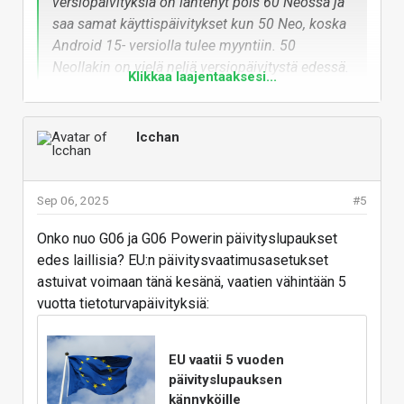
versiopäivityksiä on lähtenyt pois 60 Neossa ja
saa samat käyttispäivitykset kun 50 Neo, koska
Android 15- versiolla tulee myyntiin. 50
Neollakin on vielä neljä versiopäivitystä edessä.
Klikkaa laajentaaksesi...
60 Neo saa ainoastaan vuoden pidempään
tietoturvia. Ei mitään järkeä hankkia, jos omistaa
50 Neon.
Icchan
Totta, hieman erikoisesti viime vuonna kalliimman
Sep 06, 2025
#5
edge 50:n päivityslupaus oli 2 & 3, kun taasen neon
5 & 5. Ei ole kyllä mitään tolkkua tässä Motorolan
Onko nuo G06 ja G06 Powerin päivityslupaukset
päivityslogiikassa. Korjataan uutiseen.
edes laillisia? EU:n päivitysvaatimusasetukset
Vastaa
astuivat voimaan tänä kesänä, vaatien vähintään 5
vuotta tietoturvapäivityksiä:
EU vaatii 5 vuoden
päivityslupauksen
kännyköille