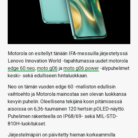
Motorola on esitellyt tänään IFA-messuilla järjestetyssä
Lenovo Innovation World -tapahtumassa uudet motorola
edge 60 neo
,
moto g06
ja
moto g06 power
-älypuhelimet
keski- sekä edulliseen hintaluokkaan.
Neo on tämän vuoden edge 60 -malliston edullisin
vaihtoehto ja Motorola mainostaa sen olevan luokkansa
kevyin puhelin. Oleellisena tekijänä koon pitämisessä
aisoissa on 6,36-tuumainen 120 hertsin pOLED-näyttö.
Puhelimen rakenteella on IP68/69- sekä MIL-STD-
810H-luokitukset.
Järjestelmäpiiri on päivitetty hieman korkeammilla