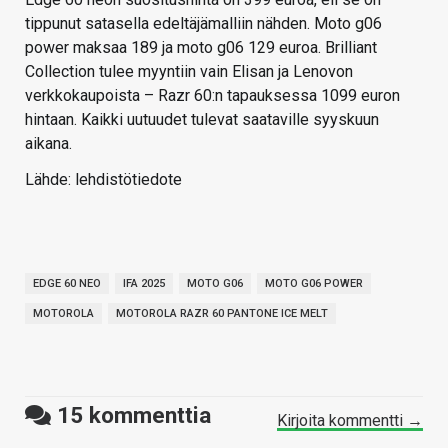
tippunut satasella edeltäjämalliin nähden. Moto g06
power maksaa 189 ja moto g06 129 euroa. Brilliant
Collection tulee myyntiin vain Elisan ja Lenovon
verkkokaupoista – Razr 60:n tapauksessa 1099 euron
hintaan. Kaikki uutuudet tulevat saataville syyskuun
aikana.
Lähde: lehdistötiedote
EDGE 60 NEO
IFA 2025
MOTO G06
MOTO G06 POWER
MOTOROLA
MOTOROLA RAZR 60 PANTONE ICE MELT
15
kommenttia
Kirjoita kommentti →