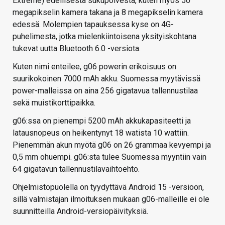
Extreme) edellisestä sukupolvesta, kuten myös 50
megapikselin kamera takana ja 8 megapikselin kamera
edessä. Molempien tapauksessa kyse on 4G-
puhelimesta, jotka mielenkiintoisena yksityiskohtana
tukevat uutta Bluetooth 6.0 -versiota.
Kuten nimi enteilee, g06 powerin erikoisuus on
suurikokoinen 7000 mAh akku. Suomessa myytävissä
power-malleissa on aina 256 gigatavua tallennustilaa
sekä muistikorttipaikka.
g06:ssa on pienempi 5200 mAh akkukapasiteetti ja
latausnopeus on heikentynyt 18 watista 10 wattiin.
Pienemmän akun myötä g06 on 26 grammaa kevyempi ja
0,5 mm ohuempi. g06:sta tulee Suomessa myyntiin vain
64 gigatavun tallennustilavaihtoehto.
Ohjelmistopuolella on tyydyttävä Android 15 -versioon,
sillä valmistajan ilmoituksen mukaan g06-malleille ei ole
suunnitteilla Android-versiopäivityksiä.