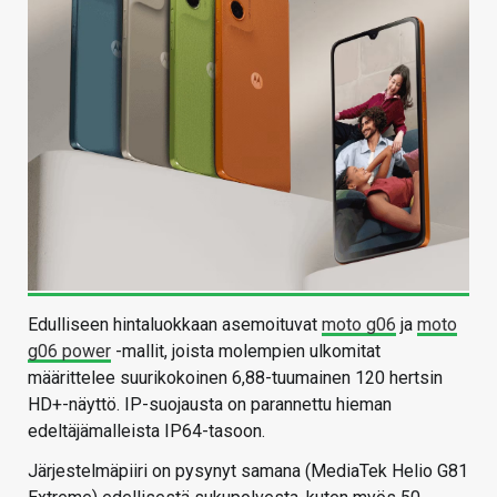
Edulliseen hintaluokkaan asemoituvat
moto g06
ja
moto
g06 power
-mallit, joista molempien ulkomitat
määrittelee suurikokoinen 6,88-tuumainen 120 hertsin
HD+-näyttö. IP-suojausta on parannettu hieman
edeltäjämalleista IP64-tasoon.
Järjestelmäpiiri on pysynyt samana (MediaTek Helio G81