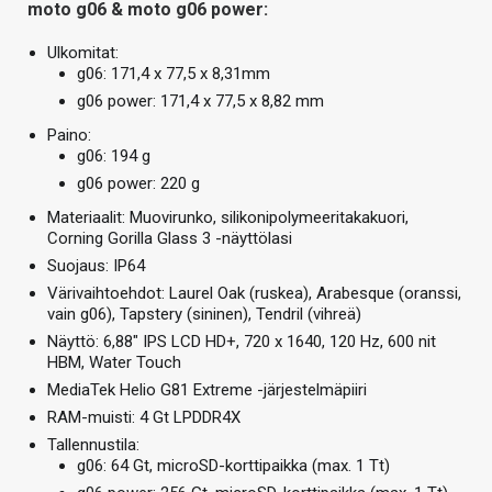
moto g06 & moto g06 power:
Ulkomitat:
g06: 171,4 x 77,5 x 8,31mm
g06 power: 171,4 x 77,5 x 8,82 mm
Paino:
g06: 194 g
g06 power: 220 g
Materiaalit: Muovirunko, silikonipolymeeritakakuori,
Corning Gorilla Glass 3 -näyttölasi
Suojaus: IP64
Värivaihtoehdot: Laurel Oak (ruskea), Arabesque (oranssi,
vain g06), Tapstery (sininen), Tendril (vihreä)
Näyttö: 6,88″ IPS LCD HD+, 720 x 1640, 120 Hz, 600 nit
HBM, Water Touch
MediaTek Helio G81 Extreme -järjestelmäpiiri
RAM-muisti: 4 Gt LPDDR4X
Tallennustila:
g06: 64 Gt, microSD-korttipaikka (max. 1 Tt)