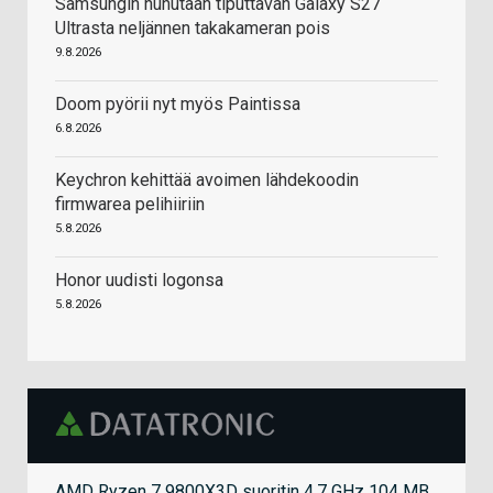
Samsungin huhutaan tiputtavan Galaxy S27
Ultrasta neljännen takakameran pois
9.8.2026
Doom pyörii nyt myös Paintissa
6.8.2026
Keychron kehittää avoimen lähdekoodin
firmwarea pelihiiriin
5.8.2026
Honor uudisti logonsa
5.8.2026
AMD Ryzen 7 9800X3D suoritin 4,7 GHz 104 MB