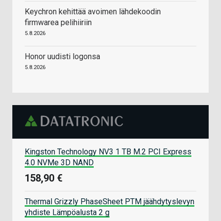
Keychron kehittää avoimen lähdekoodin
firmwarea pelihiiriin
5.8.2026
Honor uudisti logonsa
5.8.2026
Kingston Technology NV3 1 TB M.2 PCI Express
4.0 NVMe 3D NAND
158,90 €
Thermal Grizzly PhaseSheet PTM jäähdytyslevyn
yhdiste Lämpöalusta 2 g