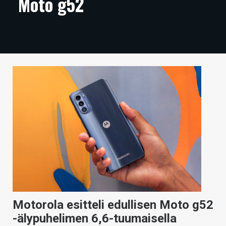
Moto g52
ARTIKKELIT
VIDEOT
TECHBBS
TIETOA
HINTA.FI
KAUPPA
VAIHDA TEEMA
HAKU
Motorola esitteli edullisen Moto g52
-älypuhelimen 6,6-tuumaisella