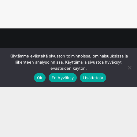
© S&J Media Oy
Käytämme evästeitä sivuston toiminnoissa, ominaisuuksissa ja
liikenteen analysoinnissa. Käyttämällä sivustoa hyväksyt
evästeiden käytön.
Ok
En hyväksy
Lisätietoja
;