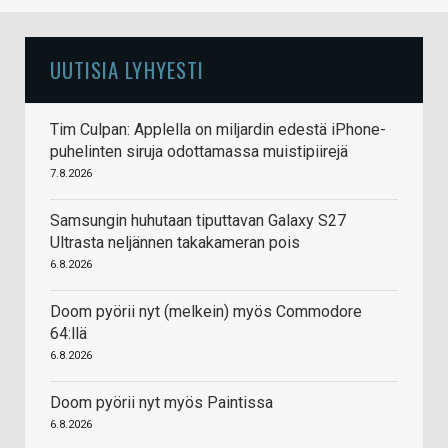
UUTISIA LYHYESTI
Tim Culpan: Applella on miljardin edestä iPhone-
puhelinten siruja odottamassa muistipiirejä
7.8.2026
Samsungin huhutaan tiputtavan Galaxy S27
Ultrasta neljännen takakameran pois
6.8.2026
Doom pyörii nyt (melkein) myös Commodore
64:llä
6.8.2026
Doom pyörii nyt myös Paintissa
6.8.2026