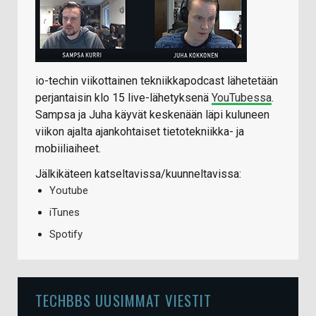
io-techin viikottainen tekniikkapodcast lähetetään
perjantaisin klo 15 live-lähetyksenä
YouTubessa
.
Sampsa ja Juha käyvät keskenään läpi kuluneen
viikon ajalta ajankohtaiset tietotekniikka- ja
mobiiliaiheet.
Jälkikäteen katseltavissa/kuunneltavissa:
Youtube
iTunes
Spotify
TECHBBS UUSIMMAT VIESTIT