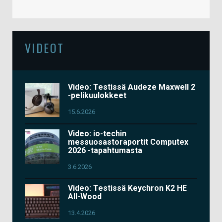
VIDEOT
Video: Testissä Audeze Maxwell 2
-pelikuulokkeet
15.6.2026
Video: io-techin
messuosastoraportit Computex
2026 -tapahtumasta
3.6.2026
Video: Testissä Keychron K2 HE
All-Wood
13.4.2026