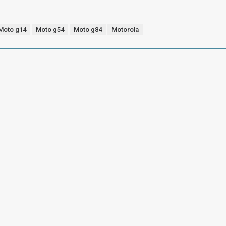
Moto g14
Moto g54
Moto g84
Motorola