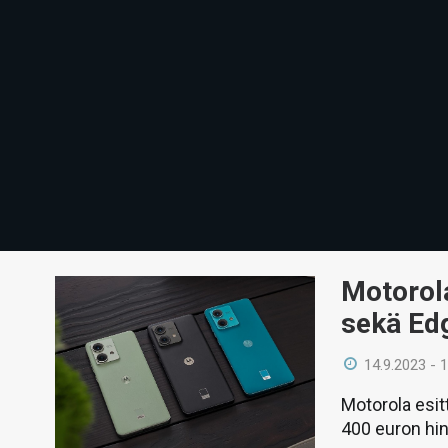
Motorola
sekä Ed
14.9.2023 - 
Motorola esit
400 euron hin