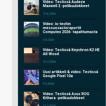
Video: Testissä Audeze
Maxwell 2 -pelikuulokkeet
15.6.2026
Video: io-techin
messuosastoraportit
Computex 2026 -tapahtumasta
3.6.2026
Video: Testissä Keychron K2 HE
All-Wood
13.4.2026
Uusi artikkeli & video: Testissä
Google Pixel 10a
9.3.2026
Video: Testissä Asus ROG
Kithara -pelikuulokkeet
11.2.2026