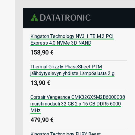
Kingston Technology NV3 1 TB M.2 PCI
Express 4.0 NVMe 3D NAND
158,90 €
Thermal Grizzly PhaseSheet PTM
jäähdytyslevyn yhdiste Lämpöalusta 2 g
13,90 €
Corsair Vengeance CMK32GX5M2B6000C38
muistimoduuli 32 GB 2 x 16 GB DDR5 6000
MHz
479,90 €
Kingston Technology FURY Beast