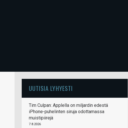
UUTISIA LYHYESTI
Tim Culpan: Applella on miljardin edestä
iPhone-puhelinten siruja odottamassa
muistipiirejä
7.8.2026