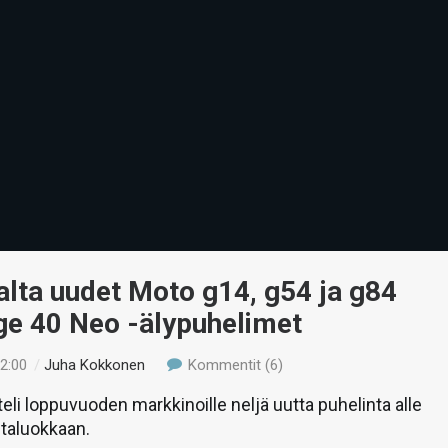
lta uudet Moto g14, g54 ja g84
ge 40 Neo -älypuhelimet
12:00
/
Juha Kokkonen
Kommentit (6)
teli loppuvuoden markkinoille neljä uutta puhelinta alle
taluokkaan.