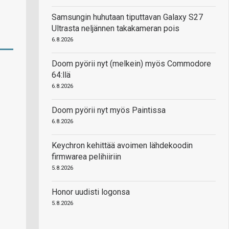
Samsungin huhutaan tiputtavan Galaxy S27
Ultrasta neljännen takakameran pois
6.8.2026
Doom pyörii nyt (melkein) myös Commodore
64:llä
6.8.2026
Doom pyörii nyt myös Paintissa
6.8.2026
Keychron kehittää avoimen lähdekoodin
firmwarea pelihiiriin
5.8.2026
Honor uudisti logonsa
5.8.2026