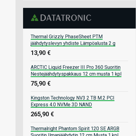
Thermal Grizzly PhaseSheet PTM
jäähdytyslevyn yhdiste Lämpöalusta 2 g
13,90 €
ARCTIC Liquid Freezer III Pro 360 Suoritin
Nestejäähdytyspakkaus 12 cm musta 1 kpl
75,90 €
Kingston Technology NV3 2 TB M.2 PCI
Express 4.0 NVMe 3D NAND
265,90 €
Thermalright Phantom Spirit 120 SE ARGB
Suoritin Ilmanjäähdytin 12 cm Musta 1 kpl