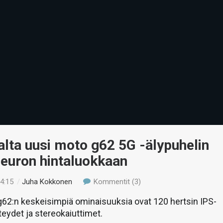
lta uusi moto g62 5G -älypuhelin
 euron hintaluokkaan
14:15
/
Juha Kokkonen
Kommentit (3)
62:n keskeisimpiä ominaisuuksia ovat 120 hertsin IPS-
teydet ja stereokaiuttimet.