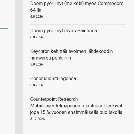
Doom pyörii nyt (melkein) myös Commodore
64:llä
6.8.2026
Doom pyörii nyt myös Paintissa
6.8.2026
Keychron kehittää avoimen lähdekoodin
firmwarea pelihiiriin
5.8.2026
Honor uudisti logonsa
5.8.2026
Counterpoint Research:
Mobiilijärjestelmäpiirien toimitukset laskivat
jopa 15 % vuoden ensimmäisellä puoliskolla
31.7.2026