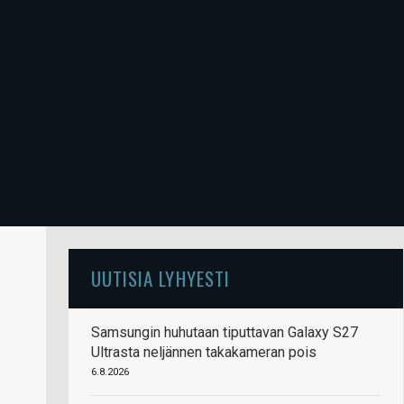
UUTISIA LYHYESTI
Samsungin huhutaan tiputtavan Galaxy S27
Ultrasta neljännen takakameran pois
6.8.2026