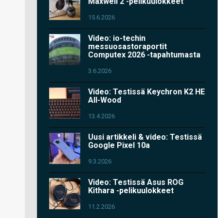
Maxwell 2 -pelikuulokkeet
15.6.2026
Video: io-techin
messuosastoraportit
Computex 2026 -tapahtumasta
3.6.2026
Video: Testissä Keychron K2 HE
All-Wood
13.4.2026
Uusi artikkeli & video: Testissä
Google Pixel 10a
9.3.2026
Video: Testissä Asus ROG
Kithara -pelikuulokkeet
11.2.2026