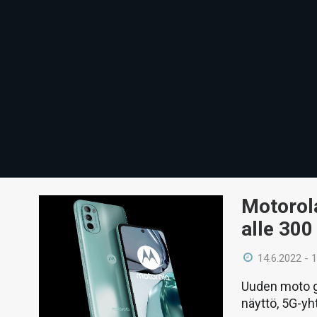
Motorola
alle 300
14.6.2022 - 
Uuden moto g
näyttö, 5G-yh