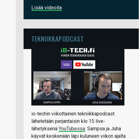
Lisää videoita
TEKNIIKKAPODCAST
io-techin viikottainen tekniikkapodcast
lähetetään perjantaisin klo 15 live-
lähetyksenä
YouTubessa
. Sampsa ja Juha
käyvät keskenään läpi kuluneen viikon ajalta