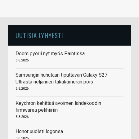
UUTISIA LYHYESTI
Doom pyörii nyt myös Paintissa
6.8.2026
Samsungin huhutaan tiputtavan Galaxy S27
Ultrasta neljännen takakameran pois
6.8.2026
Keychron kehittää avoimen lähdekoodin
firmwarea pelihiiriin
5.8.2026
Honor uudisti logonsa
5.8.2026