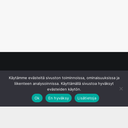
© S&J Media Oy
Käytämme evästeitä sivuston toiminnoissa, ominaisuuksissa ja
liikenteen analysoinnissa. Käyttämällä sivustoa hyväksyt
evästeiden käytön.
Ok
En hyväksy
Lisätietoja
;