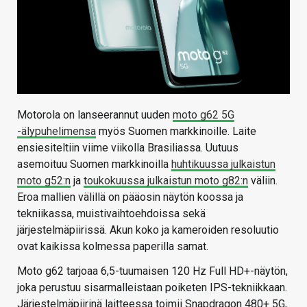
Motorola on lanseerannut uuden
moto g62 5G
-älypuhelimensa
myös Suomen markkinoille. Laite
ensiesiteltiin viime viikolla Brasiliassa. Uutuus
asemoituu Suomen markkinoilla
huhtikuussa julkaistun
moto g52:n
ja
toukokuussa julkaistun moto g82:n
väliin.
Eroa mallien välillä on pääosin näytön koossa ja
tekniikassa, muistivaihtoehdoissa sekä
järjestelmäpiirissä. Akun koko ja kameroiden resoluutio
ovat kaikissa kolmessa paperilla samat.
Moto g62 tarjoaa 6,5-tuumaisen 120 Hz Full HD+-näytön,
joka perustuu sisarmalleistaan poiketen IPS-tekniikkaan.
Järjestelmäpiirinä laitteessa toimii Snapdragon 480+ 5G,