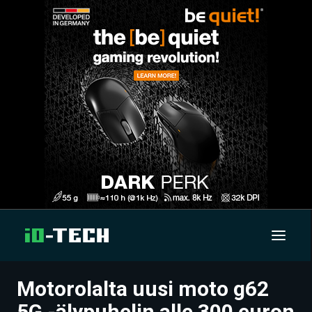
Motorolalta uusi moto g62
UUTISET
5G -älypuhelin alle 300 euron