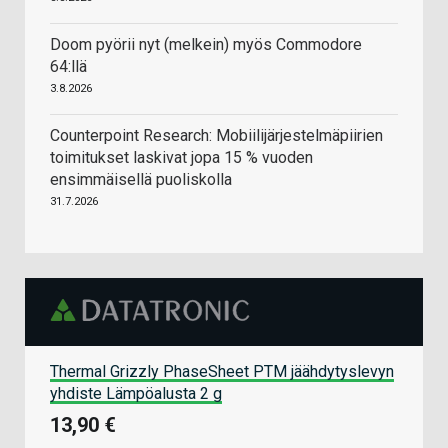
Doom pyörii nyt (melkein) myös Commodore
64:llä
3.8.2026
Counterpoint Research: Mobiilijärjestelmäpiirien
toimitukset laskivat jopa 15 % vuoden
ensimmäisellä puoliskolla
31.7.2026
Thermal Grizzly PhaseSheet PTM jäähdytyslevyn
yhdiste Lämpöalusta 2 g
13,90 €