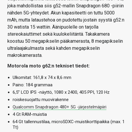
joka mahdollistaa siis g52-mallin Snapdragon 680 -piiriin
nähden 5G-yhteydet. Akun kapasiteetti on tuttu 5000
mAh, mutta lataustehoa on pudotettu jostain syystä g52:n
30 watista 15 wattiin. Äänipuolelle on tarjolla
stereokaiuttimet sekä kuulokeliitäntä. Takakamera
koostuu 50 megapikselin pääkamerasta, 8 megapikselin
ultralaajakulmasta sekä kahden megapikselin
makrokamerasta.
Motorola moto g62:n tekniset tiedot:
Ulkomitat: 161,8 x 74 x 8,6 mm
Paino: 184 grammaa
6,5” LCD IPS -näyttö, 1080 x 2400, 405 PPI, 120 Hz
roiskesuojattu muovirakenne
Qualcomm Snapdragon 480+ 5G -järjestelmäpiiri
4 Gt RAM-muistia
64 Gt tallennustilaa, microSDXC-muistikorttipaikka (max. 1
Tt)