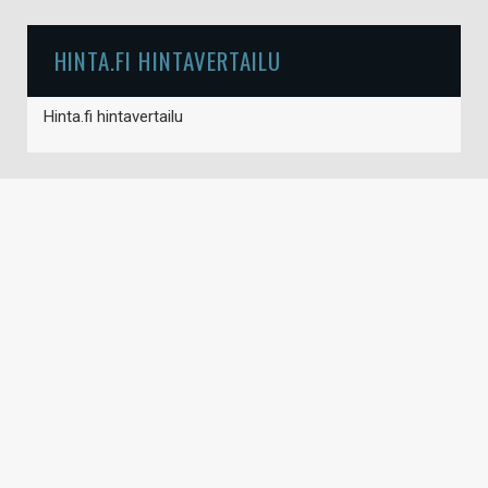
HINTA.FI HINTAVERTAILU
Hinta.fi hintavertailu