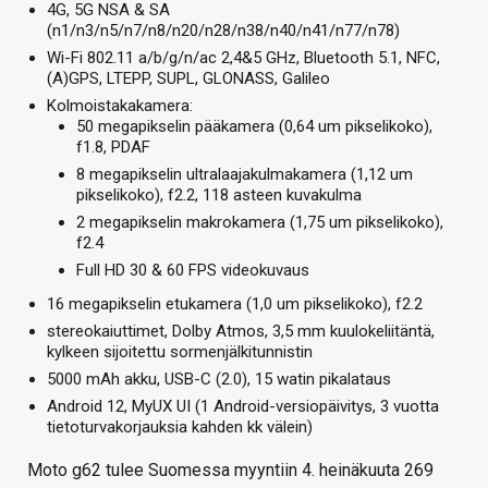
4G, 5G NSA & SA
(n1/n3/n5/n7/n8/n20/n28/n38/n40/n41/n77/n78)
Wi-Fi 802.11 a/b/g/n/ac 2,4&5 GHz, Bluetooth 5.1, NFC,
(A)GPS, LTEPP, SUPL, GLONASS, Galileo
Kolmoistakakamera:
50 megapikselin pääkamera (0,64 um pikselikoko),
f1.8, PDAF
8 megapikselin ultralaajakulmakamera (1,12 um
pikselikoko), f2.2, 118 asteen kuvakulma
2 megapikselin makrokamera (1,75 um pikselikoko),
f2.4
Full HD 30 & 60 FPS videokuvaus
16 megapikselin etukamera (1,0 um pikselikoko), f2.2
stereokaiuttimet, Dolby Atmos, 3,5 mm kuulokeliitäntä,
kylkeen sijoitettu sormenjälkitunnistin
5000 mAh akku, USB-C (2.0), 15 watin pikalataus
Android 12, MyUX UI (1 Android-versiopäivitys, 3 vuotta
tietoturvakorjauksia kahden kk välein)
Moto g62 tulee Suomessa myyntiin 4. heinäkuuta 269