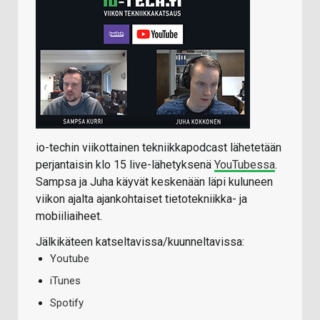
io-techin viikottainen tekniikkapodcast lähetetään
perjantaisin klo 15 live-lähetyksenä
YouTubessa
.
Sampsa ja Juha käyvät keskenään läpi kuluneen
viikon ajalta ajankohtaiset tietotekniikka- ja
mobiiliaiheet.
Jälkikäteen katseltavissa/kuunneltavissa:
Youtube
iTunes
Spotify