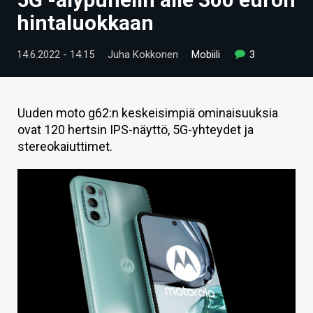
ARTIKKELIT
hintaluokkaan
VIDEOT
14.6.2022 - 14:15
Juha Kokkonen
Mobiili
3
TECHBBS
TIETOA
Uuden moto g62:n keskeisimpiä ominaisuuksia
ovat 120 hertsin IPS-näyttö, 5G-yhteydet ja
HINTA.FI
stereokaiuttimet.
KAUPPA
VAIHDA TEEMA
HAKU