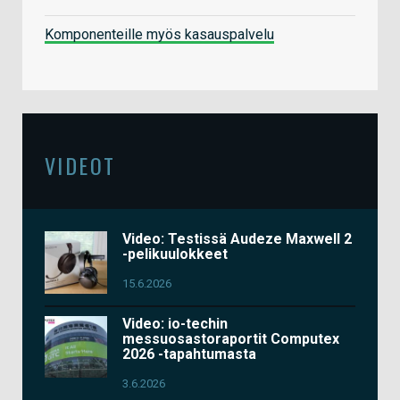
Komponenteille myös kasauspalvelu
VIDEOT
Video: Testissä Audeze Maxwell 2
-pelikuulokkeet
15.6.2026
Video: io-techin
messuosastoraportit Computex
2026 -tapahtumasta
3.6.2026