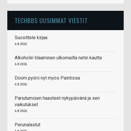
TECHBBS UUSIMMAT VIESTIT
Suosittele kirjaa
6.8.2026
Alkoholin tilaaminen ulkomailta netin kautta
6.8.2026
Doom pyörii nyt myös Paintissa
6.8.2026
Pariutumisen haasteet nykypäivänä ja sen
vaikutukset
6.8.2026
Perunalastut