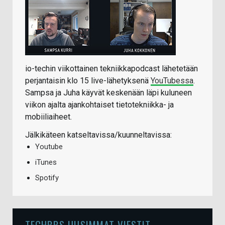
io-techin viikottainen tekniikkapodcast lähetetään
perjantaisin klo 15 live-lähetyksenä
YouTubessa
.
Sampsa ja Juha käyvät keskenään läpi kuluneen
viikon ajalta ajankohtaiset tietotekniikka- ja
mobiiliaiheet.
Jälkikäteen katseltavissa/kuunneltavissa:
Youtube
iTunes
Spotify
TECHBBS UUSIMMAT VIESTIT