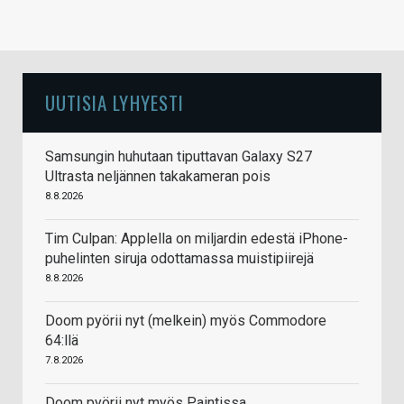
UUTISIA LYHYESTI
Samsungin huhutaan tiputtavan Galaxy S27
Ultrasta neljännen takakameran pois
8.8.2026
Tim Culpan: Applella on miljardin edestä iPhone-
puhelinten siruja odottamassa muistipiirejä
8.8.2026
Doom pyörii nyt (melkein) myös Commodore
64:llä
7.8.2026
Doom pyörii nyt myös Paintissa