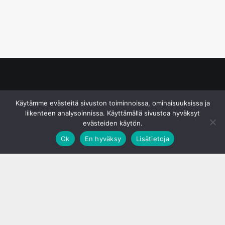
© S&J Media Oy
Käytämme evästeitä sivuston toiminnoissa, ominaisuuksissa ja
liikenteen analysoinnissa. Käyttämällä sivustoa hyväksyt
evästeiden käytön.
Ok
En hyväksy
Lisätietoja
;