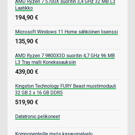
AMD Ryzen 7 5700X suoritin 3,4 GHz 32 MB L3
Laatikko
194,90 €
Microsoft Windows 11 Home sähköinen lisenssi
135,90 €
AMD Ryzen 7 9800X3D suoritin 4,7 GHz 96 MB
L3 Tray malli Konekasauksiin
439,00 €
Kingston Technology FURY Beast muistimoduuli
32 GB 2 x 16 GB DDR5
519,90 €
Datatronic pelikoneet
Komponenteille myös kasauspalvelu