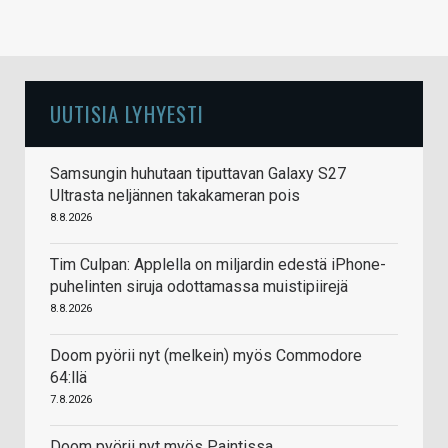
UUTISIA LYHYESTI
Samsungin huhutaan tiputtavan Galaxy S27
Ultrasta neljännen takakameran pois
8.8.2026
Tim Culpan: Applella on miljardin edestä iPhone-
puhelinten siruja odottamassa muistipiirejä
8.8.2026
Doom pyörii nyt (melkein) myös Commodore
64:llä
7.8.2026
Doom pyörii nyt myös Paintissa