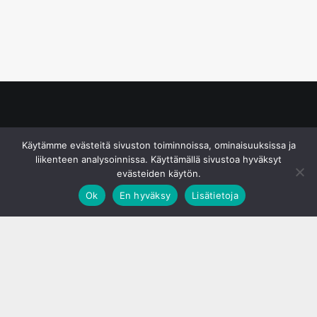
© S&J Media Oy
Käytämme evästeitä sivuston toiminnoissa, ominaisuuksissa ja
liikenteen analysoinnissa. Käyttämällä sivustoa hyväksyt
evästeiden käytön.
Ok
En hyväksy
Lisätietoja
;