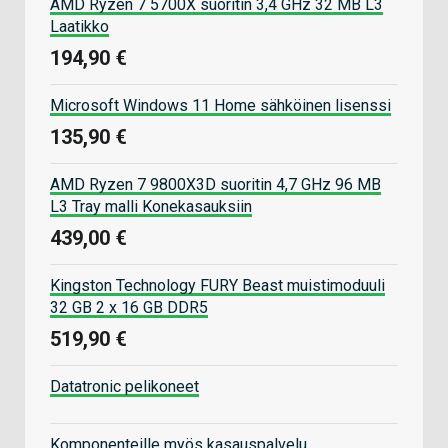
AMD Ryzen 7 5700X suoritin 3,4 GHz 32 MB L3
Laatikko
194,90 €
Microsoft Windows 11 Home sähköinen lisenssi
135,90 €
AMD Ryzen 7 9800X3D suoritin 4,7 GHz 96 MB
L3 Tray malli Konekasauksiin
439,00 €
Kingston Technology FURY Beast muistimoduuli
32 GB 2 x 16 GB DDR5
519,90 €
Datatronic pelikoneet
Komponenteille myös kasauspalvelu