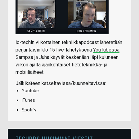
io-techin viikottainen tekniikkapodcast lähetetään
perjantaisin klo 15 live-lähetyksenä
YouTubessa
.
Sampsa ja Juha käyvät keskenään läpi kuluneen
viikon ajalta ajankohtaiset tietotekniikka- ja
mobiiliaiheet.
Jälkikäteen katseltavissa/kuunneltavissa:
Youtube
iTunes
Spotify
TECHBBS UUSIMMAT VIESTIT