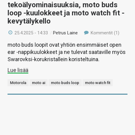
tekoälyominaisuuksia, moto buds
loop -kuulokkeet ja moto watch fit -
kevytälykello
25.4.2025 - 14:33
/
Petrus Laine
Kommentit (1)
moto buds loopit ovat yhtiön ensimmäiset open
ear -nappikuulokkeet ja ne tulevat saataville myös
Swarovksi-korukristallein koristeltuina.
Lue lisää
Motorola
moto ai
moto buds loop
moto watch fit