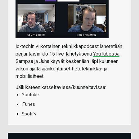
io-techin viikottainen tekniikkapodcast lähetetään
perjantaisin klo 15 live-lähetyksenä
YouTubessa
.
Sampsa ja Juha käyvät keskenään läpi kuluneen
viikon ajalta ajankohtaiset tietotekniikka- ja
mobiiliaiheet.
Jälkikäteen katseltavissa/kuunneltavissa:
Youtube
iTunes
Spotify