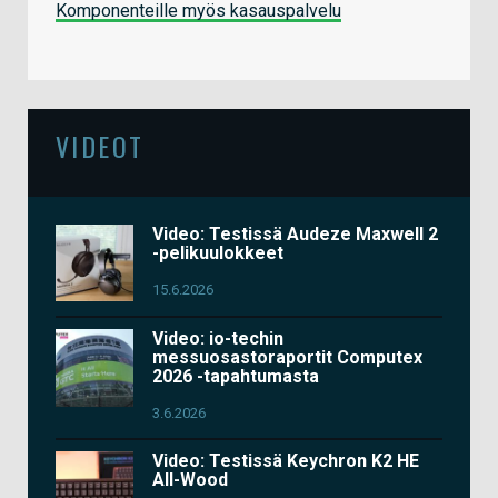
Komponenteille myös kasauspalvelu
VIDEOT
Video: Testissä Audeze Maxwell 2
-pelikuulokkeet
15.6.2026
Video: io-techin
messuosastoraportit Computex
2026 -tapahtumasta
3.6.2026
Video: Testissä Keychron K2 HE
All-Wood