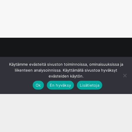
© S&J Media Oy
Käytämme evästeitä sivuston toiminnoissa, ominaisuuksissa ja
liikenteen analysoinnissa. Käyttämällä sivustoa hyväksyt
evästeiden käytön.
Ok
En hyväksy
Lisätietoja
;