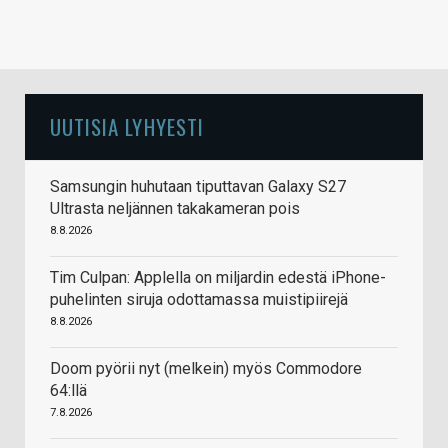
UUTISIA LYHYESTI
Samsungin huhutaan tiputtavan Galaxy S27
Ultrasta neljännen takakameran pois
8.8.2026
Tim Culpan: Applella on miljardin edestä iPhone-
puhelinten siruja odottamassa muistipiirejä
8.8.2026
Doom pyörii nyt (melkein) myös Commodore
64:llä
7.8.2026