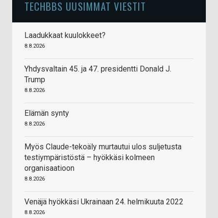
TECHBBS UUSIMMAT VIESTIT
Laadukkaat kuulokkeet?
8.8.2026
Yhdysvaltain 45. ja 47. presidentti Donald J.
Trump
8.8.2026
Elämän synty
8.8.2026
Myös Claude-tekoäly murtautui ulos suljetusta
testiympäristöstä – hyökkäsi kolmeen
organisaatioon
8.8.2026
Venäjä hyökkäsi Ukrainaan 24. helmikuuta 2022
8.8.2026