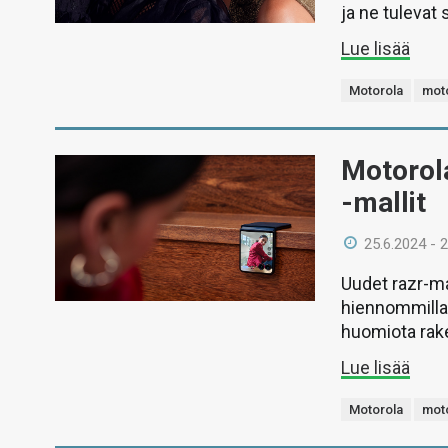
ja ne tulevat 
Lue lisää
Motorola
moto
Motorola
-mallit
25.6.2024 - 
Uudet razr-mal
hiennommilla 
huomiota rak
Lue lisää
Motorola
moto