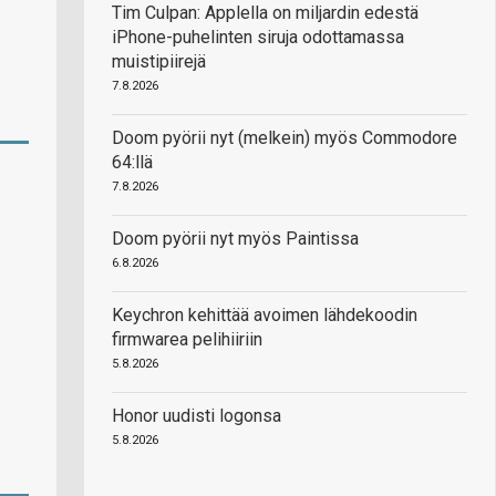
Tim Culpan: Applella on miljardin edestä
iPhone-puhelinten siruja odottamassa
muistipiirejä
7.8.2026
Doom pyörii nyt (melkein) myös Commodore
64:llä
7.8.2026
Doom pyörii nyt myös Paintissa
6.8.2026
Keychron kehittää avoimen lähdekoodin
firmwarea pelihiiriin
5.8.2026
Honor uudisti logonsa
5.8.2026