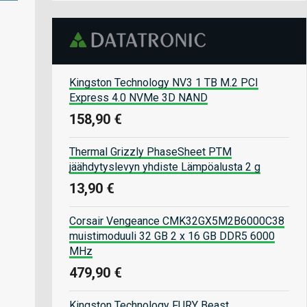
Kingston Technology NV3 1 TB M.2 PCI
Express 4.0 NVMe 3D NAND
158,90 €
Thermal Grizzly PhaseSheet PTM
jäähdytyslevyn yhdiste Lämpöalusta 2 g
13,90 €
Corsair Vengeance CMK32GX5M2B6000C38
muistimoduuli 32 GB 2 x 16 GB DDR5 6000
MHz
479,90 €
Kingston Technology FURY Beast