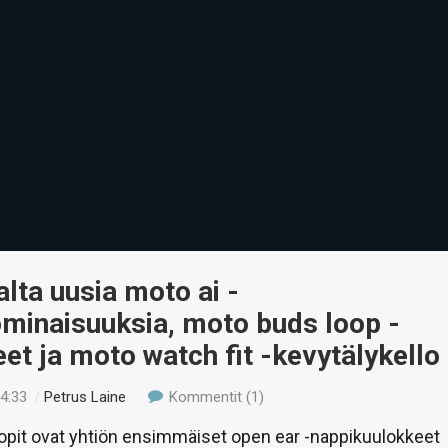
lta uusia moto ai -
minaisuuksia, moto buds loop -
et ja moto watch fit -kevytälykello
14:33
/
Petrus Laine
Kommentit (1)
opit ovat yhtiön ensimmäiset open ear -nappikuulokkeet