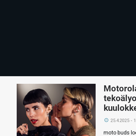
Motorola
tekoälyo
kuulokke
25.4.2025 - 
moto buds lo