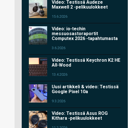
Video: Testissä Audeze
Maxwell 2 -pelikuulokkeet
15.6.2026
Video: io-techin
messuosastoraportit
Computex 2026 -tapahtumasta
3.6.2026
Video: Testissä Keychron K2 HE
All-Wood
13.4.2026
Uusi artikkeli & video: Testissä
Google Pixel 10a
9.3.2026
Video: Testissä Asus ROG
Kithara -pelikuulokkeet
11.2.2026