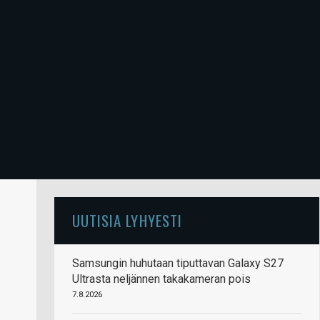
UUTISIA LYHYESTI
Samsungin huhutaan tiputtavan Galaxy S27
Ultrasta neljännen takakameran pois
7.8.2026