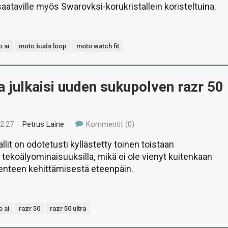
saataville myös Swarovksi-korukristallein koristeltuina.
 ai
moto buds loop
moto watch fit
 julkaisi uuden sukupolven razr 50
22:27
/
Petrus Laine
Kommentit (0)
lit on odotetusti kyllästetty toinen toistaan
tekoälyominaisuuksilla, mikä ei ole vienyt kuitenkaan
enteen kehittämisestä eteenpäin.
 ai
razr 50
razr 50 ultra