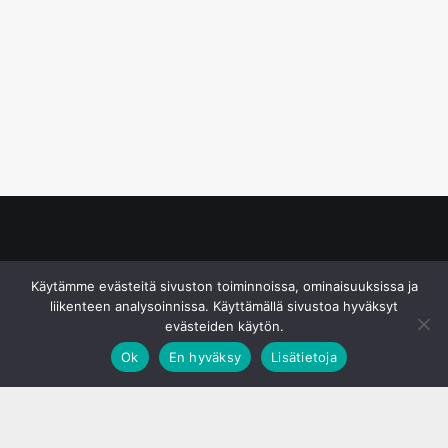
© S&J Media Oy
Käytämme evästeitä sivuston toiminnoissa, ominaisuuksissa ja
liikenteen analysoinnissa. Käyttämällä sivustoa hyväksyt
evästeiden käytön.
Ok
En hyväksy
Lisätietoja
;