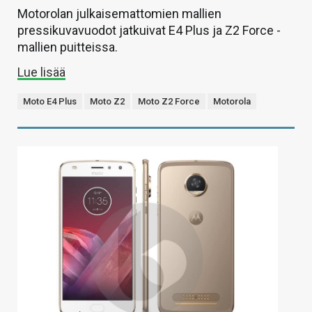
Motorolan julkaisemattomien mallien
pressikuvavuodot jatkuivat E4 Plus ja Z2 Force -
mallien puitteissa.
Lue lisää
Moto E4 Plus
Moto Z2
Moto Z2 Force
Motorola