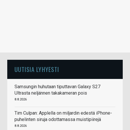
UUTISIA LYHYESTI
Samsungin huhutaan tiputtavan Galaxy S27
Ultrasta neljännen takakameran pois
8.8.2026
Tim Culpan: Applella on miljardin edestä iPhone-
puhelinten siruja odottamassa muistipiirejä
8.8.2026