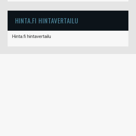
HINTA.FI HINTAVERTAILU
Hinta.fi hintavertailu