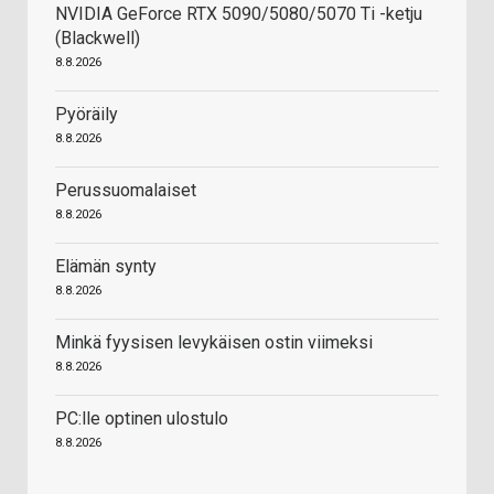
NVIDIA GeForce RTX 5090/5080/5070 Ti -ketju
(Blackwell)
8.8.2026
Pyöräily
8.8.2026
Perussuomalaiset
8.8.2026
Elämän synty
8.8.2026
Minkä fyysisen levykäisen ostin viimeksi
8.8.2026
PC:lle optinen ulostulo
8.8.2026