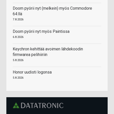
Doom pyörii nyt (melkein) myös Commodore
64:llä
7.8.2026
Doom pyörii nyt myös Paintissa
6.8.2026
Keychron kehittää avoimen lähdekoodin
firmwarea pelihiiriin
5.8.2026
Honor uudisti logonsa
5.8.2026