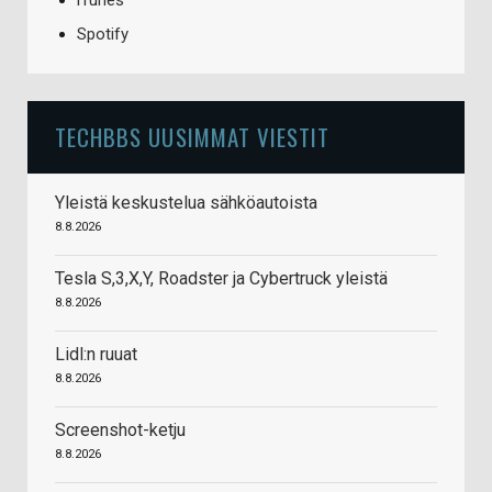
iTunes
Spotify
TECHBBS UUSIMMAT VIESTIT
Yleistä keskustelua sähköautoista
8.8.2026
Tesla S,3,X,Y, Roadster ja Cybertruck yleistä
8.8.2026
Lidl:n ruuat
8.8.2026
Screenshot-ketju
8.8.2026