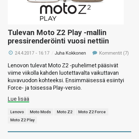
Tulevan Moto Z2 Play -mallin
pressirenderöinti vuosi nettiin
24.4.2017 - 16:17
/
Juha Kokkonen
Kommentit (7)
Lenovon tulevat Moto Z2 -puhelimet pääsivät
viime viikolla kahden luotettavalta vaikuttavan
kuvavuodon kohteeksi. Ensimmäisessä esiintyi
Force- ja toisessa Play-versio.
Lue lisää
Lenovo
Moto Mods
Moto Z2
Moto Z2 Force
Moto Z2 Play