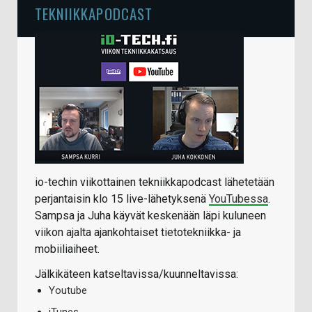
TEKNIIKKAPODCAST
io-techin viikottainen tekniikkapodcast lähetetään
perjantaisin klo 15 live-lähetyksenä
YouTubessa
.
Sampsa ja Juha käyvät keskenään läpi kuluneen
viikon ajalta ajankohtaiset tietotekniikka- ja
mobiiliaiheet.
Jälkikäteen katseltavissa/kuunneltavissa:
Youtube