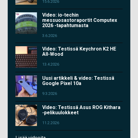
15.6.2026
Video: io-techin
messuosastoraportit Computex
2026 -tapahtumasta
3.6.2026
Video: Testissä Keychron K2 HE
All-Wood
13.4.2026
Uusi artikkeli & video: Testissä
Google Pixel 10a
9.3.2026
Video: Testissä Asus ROG Kithara
-pelikuulokkeet
11.2.2026
Lisää videoita