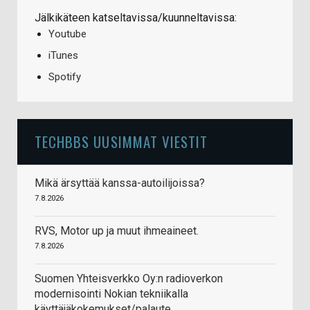
Jälkikäteen katseltavissa/kuunneltavissa:
Youtube
iTunes
Spotify
TECHBBS UUSIMMAT VIESTIT
Mikä ärsyttää kanssa-autoilijoissa?
7.8.2026
RVS, Motor up ja muut ihmeaineet.
7.8.2026
Suomen Yhteisverkko Oy:n radioverkon
modernisointi Nokian tekniikalla
käyttäjäkokemukset/palaute