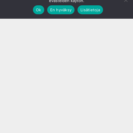
evästeiden käytön.
Ok
En hyväksy
Lisätietoja
;