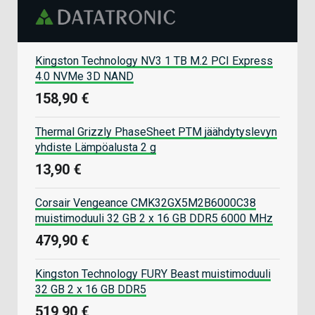
Kingston Technology NV3 1 TB M.2 PCI Express
4.0 NVMe 3D NAND
158,90 €
Thermal Grizzly PhaseSheet PTM jäähdytyslevyn
yhdiste Lämpöalusta 2 g
13,90 €
Corsair Vengeance CMK32GX5M2B6000C38
muistimoduuli 32 GB 2 x 16 GB DDR5 6000 MHz
479,90 €
Kingston Technology FURY Beast muistimoduuli
32 GB 2 x 16 GB DDR5
519,90 €