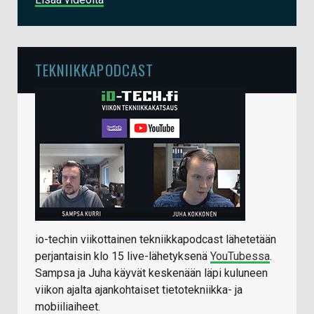
TEKNIIKKAPODCAST
io-techin viikottainen tekniikkapodcast lähetetään
perjantaisin klo 15 live-lähetyksenä
YouTubessa
.
Sampsa ja Juha käyvät keskenään läpi kuluneen
viikon ajalta ajankohtaiset tietotekniikka- ja
mobiiliaiheet.