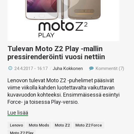
Tulevan Moto Z2 Play -mallin
pressirenderöinti vuosi nettiin
24.4.2017 - 16:17
/
Juha Kokkonen
Kommentit (7)
Lenovon tulevat Moto Z2 -puhelimet pääsivät
viime viikolla kahden luotettavalta vaikuttavan
kuvavuodon kohteeksi. Ensimmäisessä esiintyi
Force- ja toisessa Play-versio.
Lue lisää
Lenovo
Moto Mods
Moto Z2
Moto Z2 Force
Moto Z2 Play