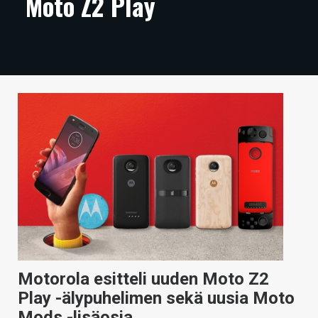
Moto Z2 Play
ARTIKKELIT
VIDEOT
TECHBBS
TIETOA
HINTA.FI
KAUPPA
VAIHDA TEEMA
HAKU
Motorola esitteli uuden Moto Z2
Play -älypuhelimen sekä uusia Moto
Mods -lisäosia