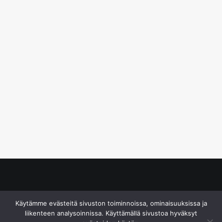
© S&J Media Oy
Käytämme evästeitä sivuston toiminnoissa, ominaisuuksissa ja
liikenteen analysoinnissa. Käyttämällä sivustoa hyväksyt