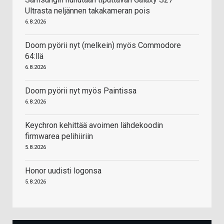
Ultrasta neljännen takakameran pois
6.8.2026
Doom pyörii nyt (melkein) myös Commodore
64:llä
6.8.2026
Doom pyörii nyt myös Paintissa
6.8.2026
Keychron kehittää avoimen lähdekoodin
firmwarea pelihiiriin
5.8.2026
Honor uudisti logonsa
5.8.2026