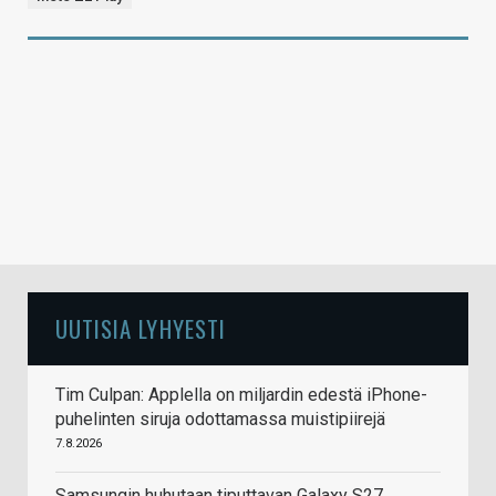
UUTISIA LYHYESTI
Tim Culpan: Applella on miljardin edestä iPhone-
puhelinten siruja odottamassa muistipiirejä
7.8.2026
Samsungin huhutaan tiputtavan Galaxy S27