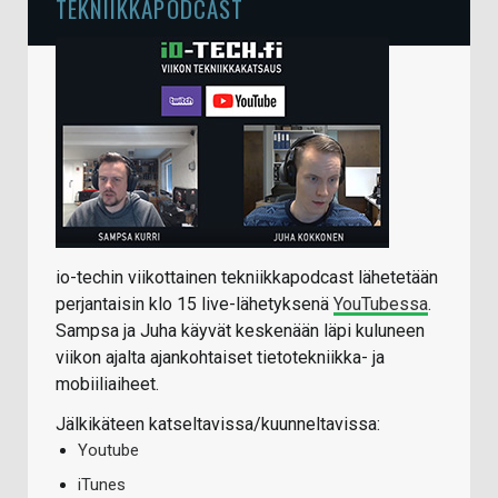
TEKNIIKKAPODCAST
io-techin viikottainen tekniikkapodcast lähetetään
perjantaisin klo 15 live-lähetyksenä
YouTubessa
.
Sampsa ja Juha käyvät keskenään läpi kuluneen
viikon ajalta ajankohtaiset tietotekniikka- ja
mobiiliaiheet.
Jälkikäteen katseltavissa/kuunneltavissa:
Youtube
iTunes