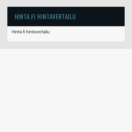
HINTA.FI HINTAVERTAILU
Hinta.fi hintavertailu