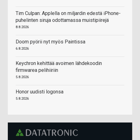
Tim Culpan: Applella on miljardin edestä iPhone-
puhelinten siruja odottamassa muistipiirejä
8.8.2026
Doom pyörii nyt myös Paintissa
6.8.2026
Keychron kehittää avoimen lähdekoodin
firmwarea pelihiiriin
5.8.2026
Honor uudisti logonsa
5.8.2026