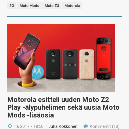
5G
Moto Mods
Moto Z3
Motorola
Motorola esitteli uuden Moto Z2
Play -älypuhelimen sekä uusia Moto
Mods -lisäosia
1.6.2017 - 18:50
/
Juha Kokkonen
Kommentit (10)