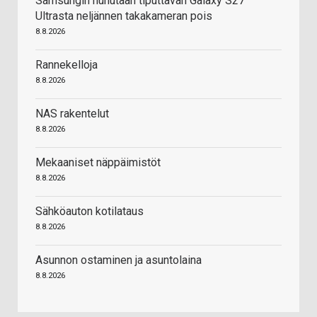
Samsungin huhutaan tiputtavan Galaxy S27
Ultrasta neljännen takakameran pois
8.8.2026
Rannekelloja
8.8.2026
NAS rakentelut
8.8.2026
Mekaaniset näppäimistöt
8.8.2026
Sähköauton kotilataus
8.8.2026
Asunnon ostaminen ja asuntolaina
8.8.2026