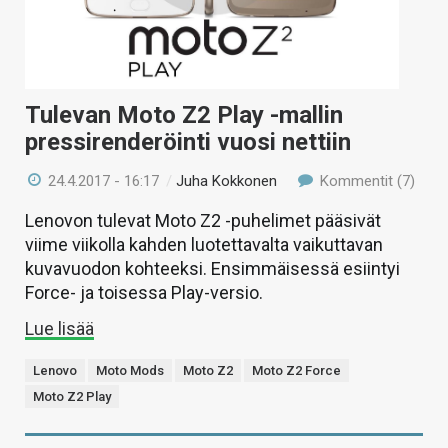
Tulevan Moto Z2 Play -mallin
pressirenderöinti vuosi nettiin
24.4.2017 - 16:17
/
Juha Kokkonen
Kommentit (7)
Lenovon tulevat Moto Z2 -puhelimet pääsivät
viime viikolla kahden luotettavalta vaikuttavan
kuvavuodon kohteeksi. Ensimmäisessä esiintyi
Force- ja toisessa Play-versio.
Lue lisää
Lenovo
Moto Mods
Moto Z2
Moto Z2 Force
Moto Z2 Play