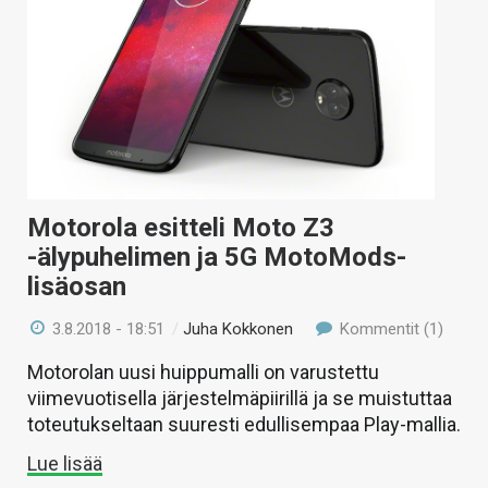
KAUPPA
VAIHDA TEEMA
HAKU
Motorola esitteli Moto Z3
-älypuhelimen ja 5G MotoMods-
lisäosan
3.8.2018 - 18:51
/
Juha Kokkonen
Kommentit (1)
Motorolan uusi huippumalli on varustettu
viimevuotisella järjestelmäpiirillä ja se muistuttaa
toteutukseltaan suuresti edullisempaa Play-mallia.
Lue lisää