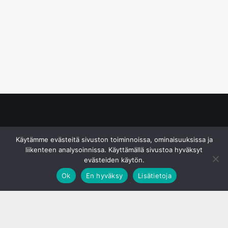
© S&J Media Oy
Käytämme evästeitä sivuston toiminnoissa, ominaisuuksissa ja
liikenteen analysoinnissa. Käyttämällä sivustoa hyväksyt
evästeiden käytön.
Ok
En hyväksy
Lisätietoja
;