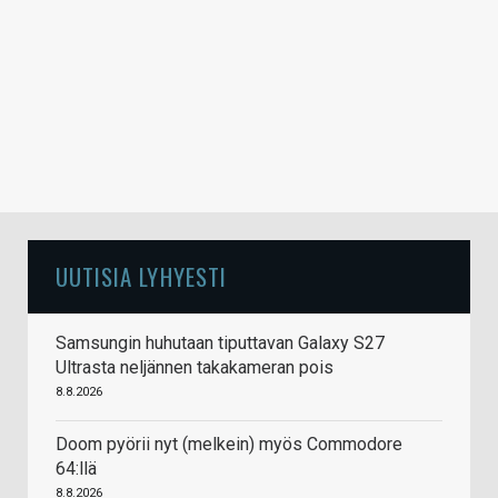
UUTISIA LYHYESTI
Samsungin huhutaan tiputtavan Galaxy S27
Ultrasta neljännen takakameran pois
8.8.2026
Doom pyörii nyt (melkein) myös Commodore
64:llä
8.8.2026