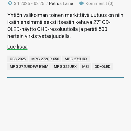
3.1.2025 - 02:25
/
Petrus Laine
Kommentit (0)
Yhtiön valikoiman toinen merkittävä uutuus on niin
ikään ensimmäiseksi itseään kehuva 27″ QD-
OLED-näyttö QHD-resoluutiolla ja peräti 500
hertsin virkistystaajuudella.
Lue lisää
CES 2025
MPG 272QR X50
MPG 272URX
MPG 274URDFW E16M
MPG 322URX
MSI
QD-OLED