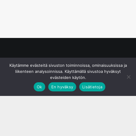
© S&J Media Oy
Käytämme evästeitä sivuston toiminnoissa, ominaisuuksissa ja
liikenteen analysoinnissa. Käyttämällä sivustoa hyväksyt
evästeiden käytön.
Ok
En hyväksy
Lisätietoja
;