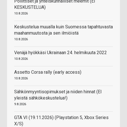
Poliittiset ja yhteiskunnalliset meemit (EI
KESKUSTELUA)
10.8.2026
Keskustelua muualla kuin Suomessa tapahtuvasta
maahanmuutosta ja sen ilmiöistä
10.8.2026
Venäjä hyökkäsi Ukrainaan 24. helmikuuta 2022
10.8.2026
Assetto Corsa rally (early access)
10.8.2026
Sähkönmyyntisopimukset ja niiden hinnat (EI
yleistä sähkökeskustelua!)
9.8.2026
GTA VI (19.11.2026) (Playstation 5, Xbox Series
X/S)