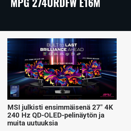
MPG 274URDFW E16M
ARTIKKELIT
VIDEOT
TECHBBS
TIETOA
HINTA.FI
KAUPPA
VAIHDA TEEMA
MSI julkisti ensimmäisenä 27″ 4K
HAKU
240 Hz QD-OLED-pelinäytön ja
muita uutuuksia