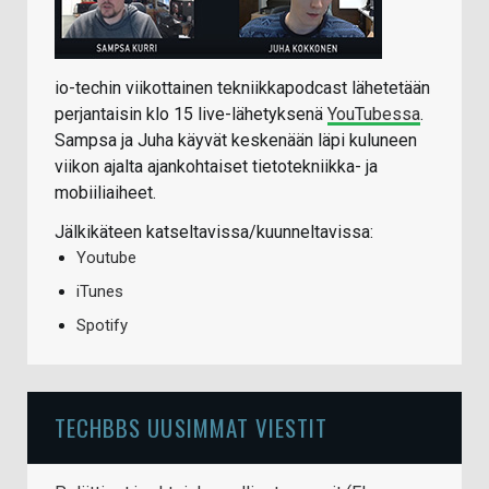
io-techin viikottainen tekniikkapodcast lähetetään
perjantaisin klo 15 live-lähetyksenä
YouTubessa
.
Sampsa ja Juha käyvät keskenään läpi kuluneen
viikon ajalta ajankohtaiset tietotekniikka- ja
mobiiliaiheet.
Jälkikäteen katseltavissa/kuunneltavissa:
Youtube
iTunes
Spotify
TECHBBS UUSIMMAT VIESTIT