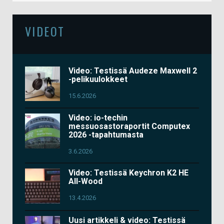
VIDEOT
Video: Testissä Audeze Maxwell 2
-pelikuulokkeet
15.6.2026
Video: io-techin
messuosastoraportit Computex
2026 -tapahtumasta
3.6.2026
Video: Testissä Keychron K2 HE
All-Wood
13.4.2026
Uusi artikkeli & video: Testissä