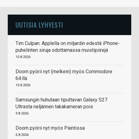
UUTISIA LYHYESTI
Tim Culpan: Applella on miljardin edestä iPhone-
puhelinten siruja odottamassa muistipiirejä
10.8.2026
Doom pyörii nyt (melkein) myös Commodore
64:llä
10.8.2026
Samsungin huhutaan tiputtavan Galaxy S27
Ultrasta neljännen takakameran pois
9.8.2026
Doom pyörii nyt myös Paintissa
6.8.2026