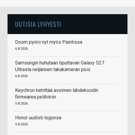
UUTISIA LYHYESTI
Doom pyörii nyt myös Paintissa
6.8.2026
Samsungin huhutaan tiputtavan Galaxy S27
Ultrasta neljännen takakameran pois
6.8.2026
Keychron kehittää avoimen lähdekoodin
firmwarea pelihiiriin
5.8.2026
Honor uudisti logonsa
5.8.2026