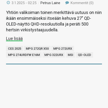
3.1.2025 - 02:25
/
Petrus Laine
Kommentit (0)
Yhtiön valikoiman toinen merkittävä uutuus on niin
ikään ensimmäiseksi itseään kehuva 27″ QD-
OLED-näyttö QHD-resoluutiolla ja peräti 500
hertsin virkistystaajuudella.
Lue lisää
CES 2025
MPG 272QR X50
MPG 272URX
MPG 274URDFW E16M
MPG 322URX
MSI
QD-OLED