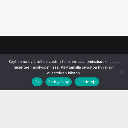
© S&J Media Oy
Käytämme evästeitä sivuston toiminnoissa, ominaisuuksissa ja
liikenteen analysoinnissa. Käyttämällä sivustoa hyväksyt
evästeiden käytön.
Ok
En hyväksy
Lisätietoja
;