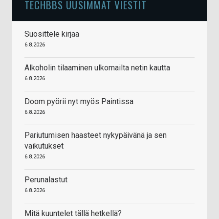
TECHBBS UUSIMMAT VIESTIT
Suosittele kirjaa
6.8.2026
Alkoholin tilaaminen ulkomailta netin kautta
6.8.2026
Doom pyörii nyt myös Paintissa
6.8.2026
Pariutumisen haasteet nykypäivänä ja sen
vaikutukset
6.8.2026
Perunalastut
6.8.2026
Mitä kuuntelet tällä hetkellä?