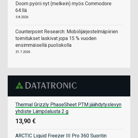
Doom pyörii nyt (melkein) myös Commodore
64:llä
3.8.2026
Counterpoint Research: Mobiilijärjestelmäpiirien
toimitukset laskivat jopa 15 % vuoden
ensimmäisellä puoliskolla
31.7.2026
Thermal Grizzly PhaseSheet PTM jäähdytyslevyn
yhdiste Lämpöalusta 2 g
13,90 €
ARCTIC Liquid Freezer III Pro 360 Suoritin