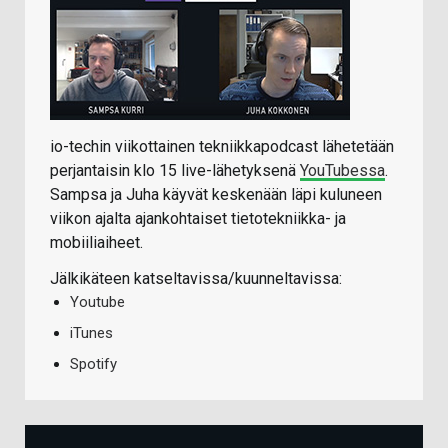
io-techin viikottainen tekniikkapodcast lähetetään
perjantaisin klo 15 live-lähetyksenä
YouTubessa
.
Sampsa ja Juha käyvät keskenään läpi kuluneen
viikon ajalta ajankohtaiset tietotekniikka- ja
mobiiliaiheet.
Jälkikäteen katseltavissa/kuunneltavissa:
Youtube
iTunes
Spotify