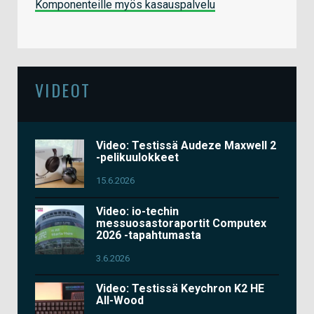
Komponenteille myös kasauspalvelu
VIDEOT
Video: Testissä Audeze Maxwell 2
-pelikuulokkeet
15.6.2026
Video: io-techin
messuosastoraportit Computex
2026 -tapahtumasta
3.6.2026
Video: Testissä Keychron K2 HE
All-Wood