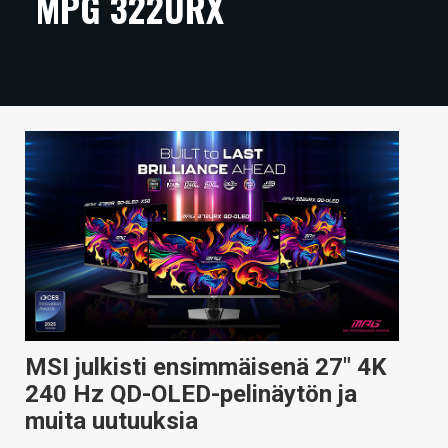
MPG 322URX
ARTIKKELIT
VIDEOT
TECHBBS
TIETOA
HINTA.FI
KAUPPA
VAIHDA TEEMA
MSI julkisti ensimmäisenä 27″ 4K
HAKU
240 Hz QD-OLED-pelinäytön ja
muita uutuuksia