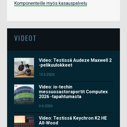
Komponenteille myös kasauspalvelu
VIDEOT
Video: Testissä Audeze Maxwell 2
-pelikuulokkeet
15.6.2026
Video: io-techin
messuosastoraportit Computex
2026 -tapahtumasta
3.6.2026
Video: Testissä Keychron K2 HE
All-Wood