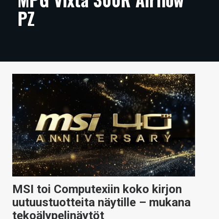
PZ
ARTIKKELIT
VIDEOT
TECHBBS
TIETOA
HINTA.FI
KAUPPA
VAIHDA TEEMA
HAKU
MSI toi Computexiin koko kirjon
uutuustuotteita näytille – mukana
tekoälypelinäytöt