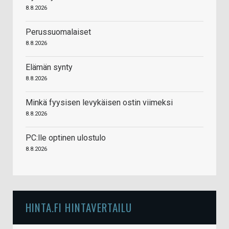
8.8.2026
Perussuomalaiset
8.8.2026
Elämän synty
8.8.2026
Minkä fyysisen levykäisen ostin viimeksi
8.8.2026
PC:lle optinen ulostulo
8.8.2026
HINTA.FI HINTAVERTAILU