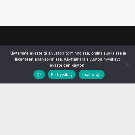
© S&J Media Oy
Käytämme evästeitä sivuston toiminnoissa, ominaisuuksissa ja
liikenteen analysoinnissa. Käyttämällä sivustoa hyväksyt
evästeiden käytön.
Ok
En hyväksy
Lisätietoja
;