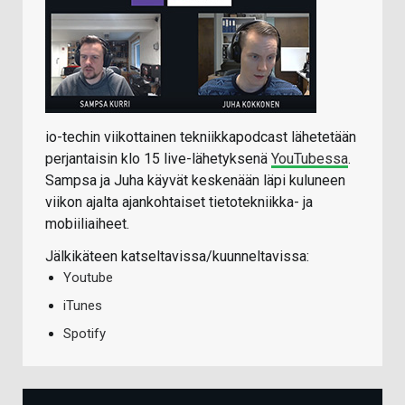
io-techin viikottainen tekniikkapodcast lähetetään
perjantaisin klo 15 live-lähetyksenä
YouTubessa
.
Sampsa ja Juha käyvät keskenään läpi kuluneen
viikon ajalta ajankohtaiset tietotekniikka- ja
mobiiliaiheet.
Jälkikäteen katseltavissa/kuunneltavissa:
Youtube
iTunes
Spotify