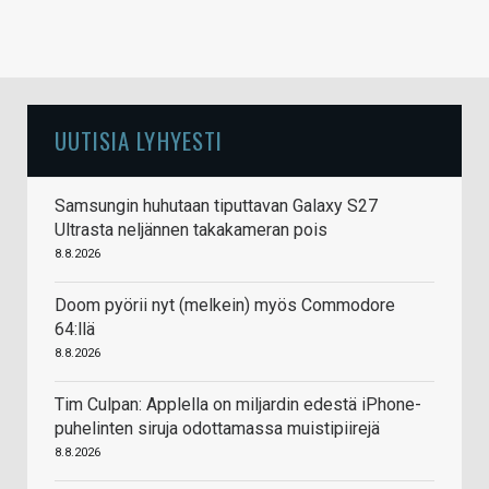
UUTISIA LYHYESTI
Samsungin huhutaan tiputtavan Galaxy S27
Ultrasta neljännen takakameran pois
8.8.2026
Doom pyörii nyt (melkein) myös Commodore
64:llä
8.8.2026
Tim Culpan: Applella on miljardin edestä iPhone-
puhelinten siruja odottamassa muistipiirejä
8.8.2026