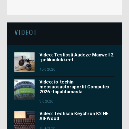
VIDEOT
Video: Testissä Audeze Maxwell 2
-pelikuulokkeet
15.6.2026
Video: io-techin
messuosastoraportit Computex
2026 -tapahtumasta
3.6.2026
Video: Testissä Keychron K2 HE
All-Wood
13.4.2026