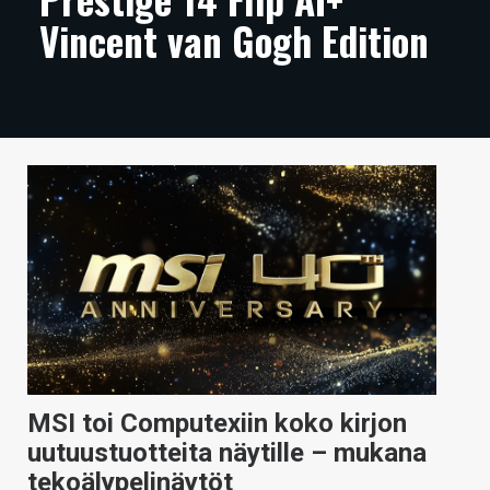
Vincent van Gogh Edition
ARTIKKELIT
VIDEOT
TECHBBS
TIETOA
HINTA.FI
KAUPPA
VAIHDA TEEMA
HAKU
MSI toi Computexiin koko kirjon
uutuustuotteita näytille – mukana
tekoälypelinäytöt