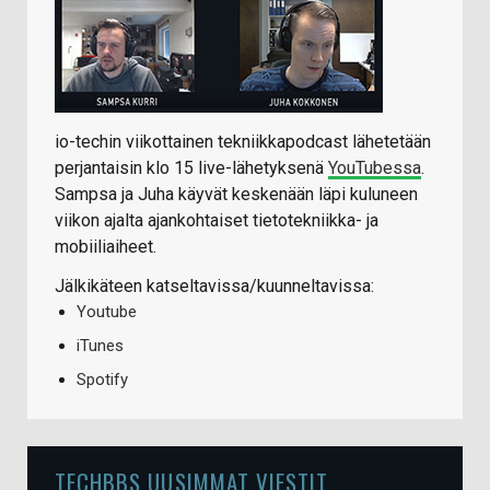
io-techin viikottainen tekniikkapodcast lähetetään
perjantaisin klo 15 live-lähetyksenä
YouTubessa
.
Sampsa ja Juha käyvät keskenään läpi kuluneen
viikon ajalta ajankohtaiset tietotekniikka- ja
mobiiliaiheet.
Jälkikäteen katseltavissa/kuunneltavissa:
Youtube
iTunes
Spotify
TECHBBS UUSIMMAT VIESTIT