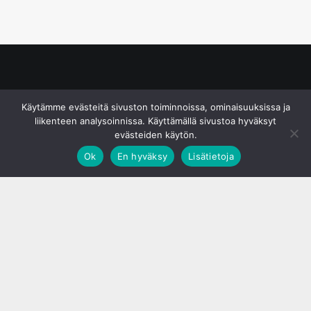
© S&J Media Oy
Käytämme evästeitä sivuston toiminnoissa, ominaisuuksissa ja
liikenteen analysoinnissa. Käyttämällä sivustoa hyväksyt
evästeiden käytön.
Ok
En hyväksy
Lisätietoja
;