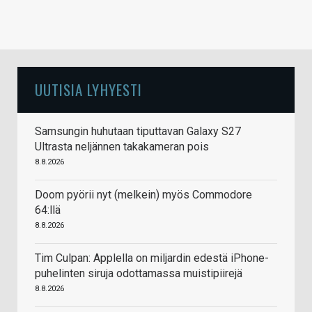
UUTISIA LYHYESTI
Samsungin huhutaan tiputtavan Galaxy S27
Ultrasta neljännen takakameran pois
8.8.2026
Doom pyörii nyt (melkein) myös Commodore
64:llä
8.8.2026
Tim Culpan: Applella on miljardin edestä iPhone-
puhelinten siruja odottamassa muistipiirejä
8.8.2026