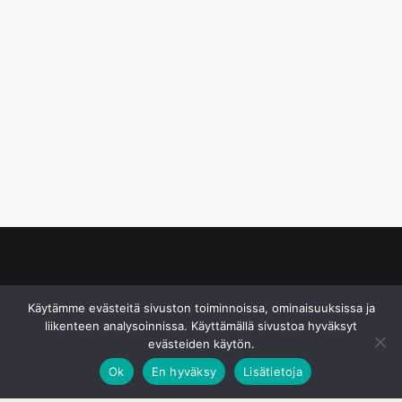
© S&J Media Oy
Käytämme evästeitä sivuston toiminnoissa, ominaisuuksissa ja
liikenteen analysoinnissa. Käyttämällä sivustoa hyväksyt
evästeiden käytön.
Ok
En hyväksy
Lisätietoja