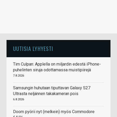
UUTISIA LYHYESTI
Tim Culpan: Applella on miljardin edestä iPhone-
puhelinten siruja odottamassa muistipiirejä
7.8.2026
Samsungin huhutaan tiputtavan Galaxy S27
Ultrasta neljännen takakameran pois
6.8.2026
Doom pyörii nyt (melkein) myös Commodore