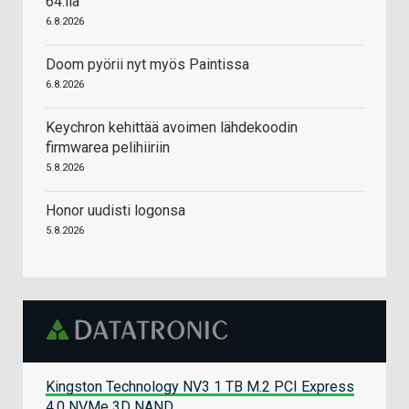
64:llä
6.8.2026
Doom pyörii nyt myös Paintissa
6.8.2026
Keychron kehittää avoimen lähdekoodin
firmwarea pelihiiriin
5.8.2026
Honor uudisti logonsa
5.8.2026
Kingston Technology NV3 1 TB M.2 PCI Express
4.0 NVMe 3D NAND