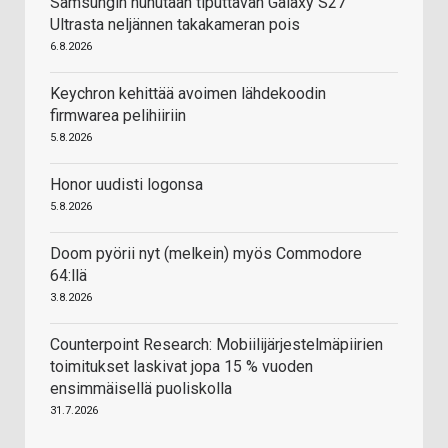
Samsungin huhutaan tiputtavan Galaxy S27
Ultrasta neljännen takakameran pois
6.8.2026
Keychron kehittää avoimen lähdekoodin
firmwarea pelihiiriin
5.8.2026
Honor uudisti logonsa
5.8.2026
Doom pyörii nyt (melkein) myös Commodore
64:llä
3.8.2026
Counterpoint Research: Mobiilijärjestelmäpiirien
toimitukset laskivat jopa 15 % vuoden
ensimmäisellä puoliskolla
31.7.2026