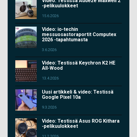
Video: Testissä Audeze Maxwell 2
-pelikuulokkeet
15.6.2026
Video: io-techin
messuosastoraportit Computex
2026 -tapahtumasta
3.6.2026
Video: Testissä Keychron K2 HE
All-Wood
13.4.2026
Uusi artikkeli & video: Testissä
Google Pixel 10a
9.3.2026
Video: Testissä Asus ROG Kithara
-pelikuulokkeet
11.2.2026