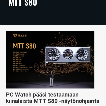
MTT S80
ARTIKKELIT
VIDEOT
TECHBBS
TIETOA
HINTA.FI
KAUPPA
VAIHDA TEEMA
HAKU
PC Watch pääsi testaamaan
kiinalaista MTT S80 -näytönohjainta