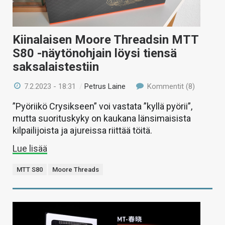
Kiinalaisen Moore Threadsin MTT
S80 -näytönohjain löysi tiensä
saksalaistestiin
7.2.2023 - 18:31
/
Petrus Laine
Kommentit (8)
”Pyöriikö Crysikseen” voi vastata ”kyllä pyörii”,
mutta suorituskyky on kaukana länsimaisista
kilpailijoista ja ajureissa riittää töitä.
Lue lisää
MTT S80
Moore Threads