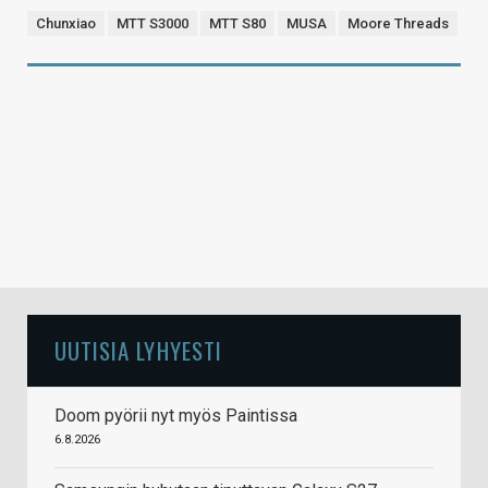
Chunxiao
MTT S3000
MTT S80
MUSA
Moore Threads
UUTISIA LYHYESTI
Doom pyörii nyt myös Paintissa
6.8.2026