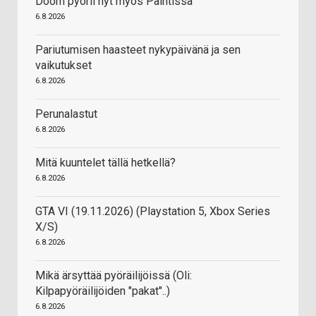
Doom pyörii nyt myös Paintissa
6.8.2026
Pariutumisen haasteet nykypäivänä ja sen
vaikutukset
6.8.2026
Perunalastut
6.8.2026
Mitä kuuntelet tällä hetkellä?
6.8.2026
GTA VI (19.11.2026) (Playstation 5, Xbox Series
X/S)
6.8.2026
Mikä ärsyttää pyöräilijöissä (Oli:
Kilpapyöräilijöiden "pakat"..)
6.8.2026