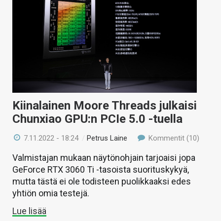
Kiinalainen Moore Threads julkaisi
Chunxiao GPU:n PCIe 5.0 -tuella
7.11.2022 - 18:24
/
Petrus Laine
Kommentit (10)
Valmistajan mukaan näytönohjain tarjoaisi jopa
GeForce RTX 3060 Ti -tasoista suorituskykyä,
mutta tästä ei ole todisteen puolikkaaksi edes
yhtiön omia testejä.
Lue lisää