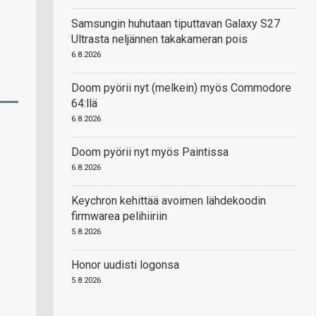
Samsungin huhutaan tiputtavan Galaxy S27
Ultrasta neljännen takakameran pois
6.8.2026
Doom pyörii nyt (melkein) myös Commodore
64:llä
6.8.2026
Doom pyörii nyt myös Paintissa
6.8.2026
Keychron kehittää avoimen lähdekoodin
firmwarea pelihiiriin
5.8.2026
Honor uudisti logonsa
5.8.2026