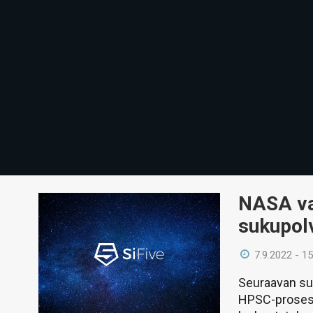
NASA val
sukupol
7.9.2022 - 15
Seuraavan su
HPSC-prosesso