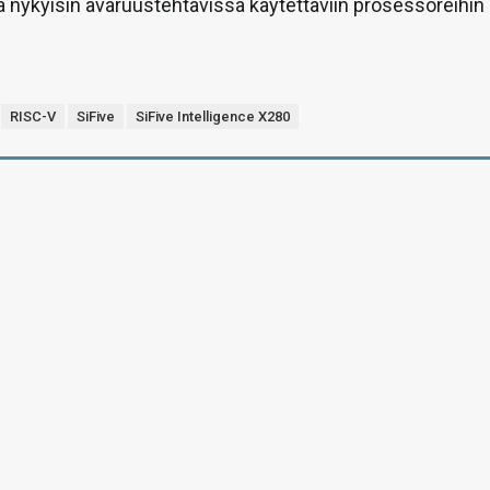
 nykyisin avaruustehtävissä käytettäviin prosessoreihin
RISC-V
SiFive
SiFive Intelligence X280