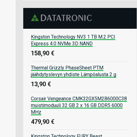
Kingston Technology NV3 1 TB M.2 PCI
Express 4.0 NVMe 3D NAND
158,90 €
Thermal Grizzly PhaseSheet PTM
jäähdytyslevyn yhdiste Lämpöalusta 2 g
13,90 €
Corsair Vengeance CMK32GX5M2B6000C38
muistimoduuli 32 GB 2 x 16 GB DDR5 6000
MHz
479,90 €
Kingston Technology FURY Beast