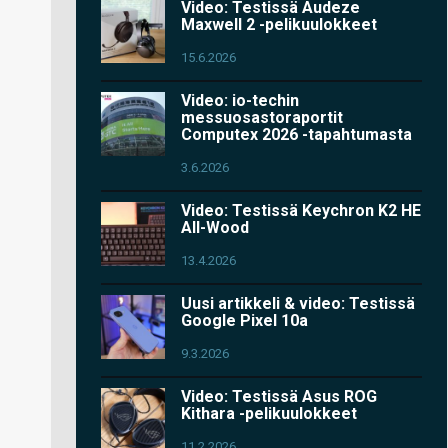
Video: Testissä Audeze
Maxwell 2 -pelikuulokkeet
15.6.2026
Video: io-techin
messuosastoraportit
Computex 2026 -tapahtumasta
3.6.2026
Video: Testissä Keychron K2 HE
All-Wood
13.4.2026
Uusi artikkeli & video: Testissä
Google Pixel 10a
9.3.2026
Video: Testissä Asus ROG
Kithara -pelikuulokkeet
11.2.2026