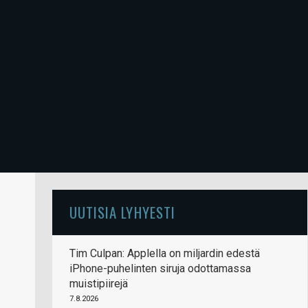
UUTISIA LYHYESTI
Tim Culpan: Applella on miljardin edestä
iPhone-puhelinten siruja odottamassa
muistipiirejä
7.8.2026