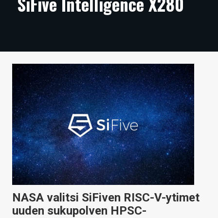
SiFive Intelligence X280
ARTIKKELIT
VIDEOT
TECHBBS
TIETOA
HINTA.FI
KAUPPA
VAIHDA TEEMA
HAKU
NASA valitsi SiFiven RISC-V-ytimet
uuden sukupolven HPSC-