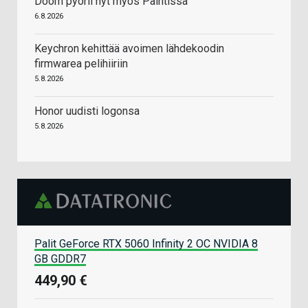
Doom pyörii nyt myös Paintissa
6.8.2026
Keychron kehittää avoimen lähdekoodin
firmwarea pelihiiriin
5.8.2026
Honor uudisti logonsa
5.8.2026
Palit GeForce RTX 5060 Infinity 2 OC NVIDIA 8
GB GDDR7
449,90 €