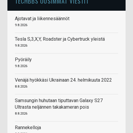
TECHBBS UUSIMMAT VIESTIT
Ajotavat ja liikennesäännöt
9.8.2026
Tesla S,3,X,Y, Roadster ja Cybertruck yleistä
9.8.2026
Pyöräily
9.8.2026
Venäjä hyökkäsi Ukrainaan 24. helmikuuta 2022
8.8.2026
Samsungin huhutaan tiputtavan Galaxy S27
Ultrasta neljännen takakameran pois
8.8.2026
Rannekelloja