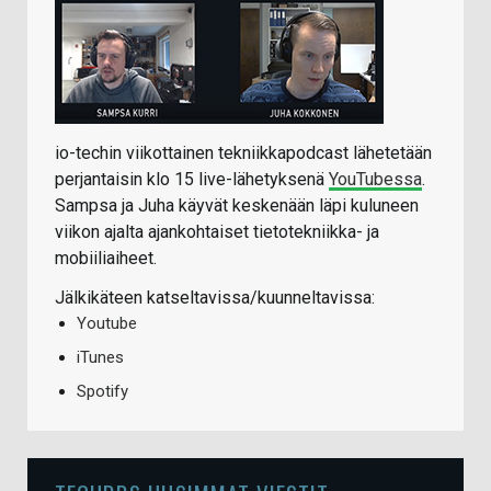
io-techin viikottainen tekniikkapodcast lähetetään
perjantaisin klo 15 live-lähetyksenä
YouTubessa
.
Sampsa ja Juha käyvät keskenään läpi kuluneen
viikon ajalta ajankohtaiset tietotekniikka- ja
mobiiliaiheet.
Jälkikäteen katseltavissa/kuunneltavissa:
Youtube
iTunes
Spotify