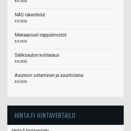
8.8.2026
NAS rakentelut
8.8.2026
Mekaaniset näppäimistöt
8.8.2026
Sähköauton kotilataus
8.8.2026
Asunnon ostaminen ja asuntolaina
8.8.2026
HINTA.FI HINTAVERTAILU
Hinta.fi hintavertailu