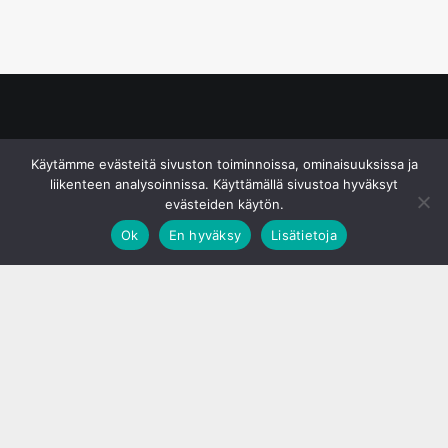
© S&J Media Oy
Käytämme evästeitä sivuston toiminnoissa, ominaisuuksissa ja
liikenteen analysoinnissa. Käyttämällä sivustoa hyväksyt
evästeiden käytön.
Ok
En hyväksy
Lisätietoja
;