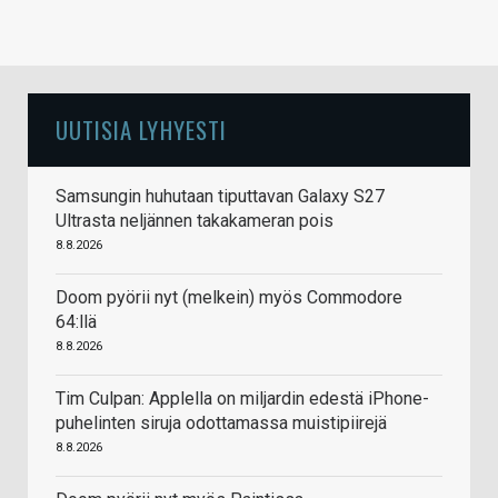
UUTISIA LYHYESTI
Samsungin huhutaan tiputtavan Galaxy S27
Ultrasta neljännen takakameran pois
8.8.2026
Doom pyörii nyt (melkein) myös Commodore
64:llä
8.8.2026
Tim Culpan: Applella on miljardin edestä iPhone-
puhelinten siruja odottamassa muistipiirejä
8.8.2026