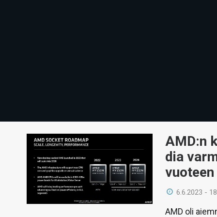
AMD:n k
dia var
vuoteen 
6.6.2023 - 18
AMD oli aiem