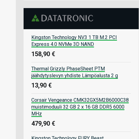
Kingston Technology NV3 1 TB M.2 PCI
Express 4.0 NVMe 3D NAND
158,90 €
Thermal Grizzly PhaseSheet PTM
jäähdytyslevyn yhdiste Lämpöalusta 2 g
13,90 €
Corsair Vengeance CMK32GX5M2B6000C38
muistimoduuli 32 GB 2 x 16 GB DDR5 6000
MHz
479,90 €
Kingston Technology FURY Beast