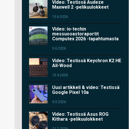
Video: Testissä Audeze
Maxwell 2 -pelikuulokkeet
15.6.2026
Video: io-techin
messuosastoraportit
Computex 2026 -tapahtumasta
3.6.2026
Video: Testissä Keychron K2 HE
All-Wood
13.4.2026
Uusi artikkeli & video: Testissä
Google Pixel 10a
9.3.2026
Video: Testissä Asus ROG
Kithara -pelikuulokkeet
11.2.2026