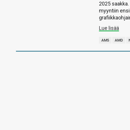
2025 saakka. 
myyntiin ensi
grafiikkaohjai
Lue lisää
AM5
AMD