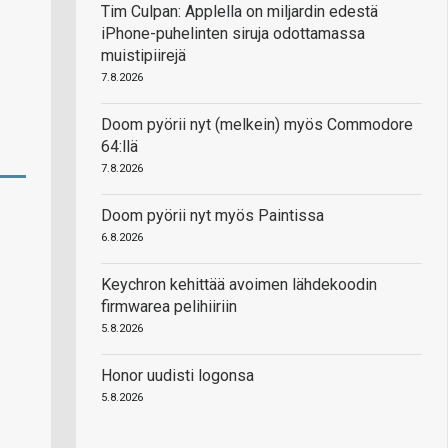
Tim Culpan: Applella on miljardin edestä
iPhone-puhelinten siruja odottamassa
muistipiirejä
7.8.2026
Doom pyörii nyt (melkein) myös Commodore
64:llä
7.8.2026
Doom pyörii nyt myös Paintissa
6.8.2026
Keychron kehittää avoimen lähdekoodin
firmwarea pelihiiriin
5.8.2026
Honor uudisti logonsa
5.8.2026