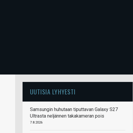
UUTISIA LYHYESTI
Samsungin huhutaan tiputtavan Galaxy S27
Ultrasta neljännen takakameran pois
7.8.2026