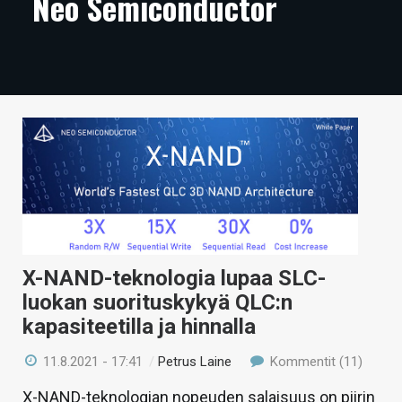
Neo Semiconductor
ARTIKKELIT
VIDEOT
TECHBBS
TIETOA
HINTA.FI
KAUPPA
VAIHDA TEEMA
X-NAND-teknologia lupaa SLC-
luokan suorituskykyä QLC:n
kapasiteetilla ja hinnalla
HAKU
11.8.2021 - 17:41
/
Petrus Laine
Kommentit (11)
X-NAND-teknologian nopeuden salaisuus on piirin