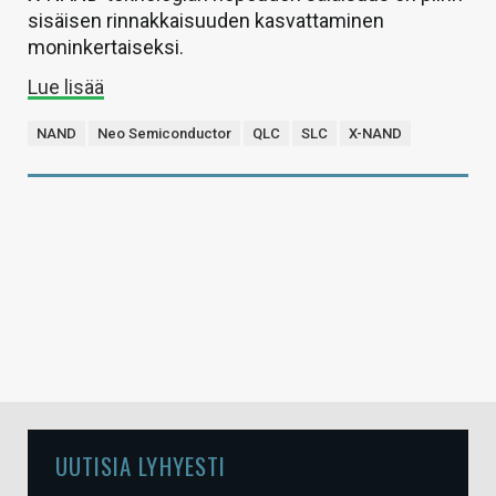
sisäisen rinnakkaisuuden kasvattaminen
moninkertaiseksi.
Lue lisää
NAND
Neo Semiconductor
QLC
SLC
X-NAND
UUTISIA LYHYESTI