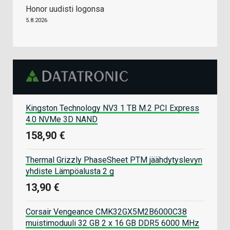
Honor uudisti logonsa
5.8.2026
Kingston Technology NV3 1 TB M.2 PCI Express
4.0 NVMe 3D NAND
158,90 €
Thermal Grizzly PhaseSheet PTM jäähdytyslevyn
yhdiste Lämpöalusta 2 g
13,90 €
Corsair Vengeance CMK32GX5M2B6000C38
muistimoduuli 32 GB 2 x 16 GB DDR5 6000 MHz