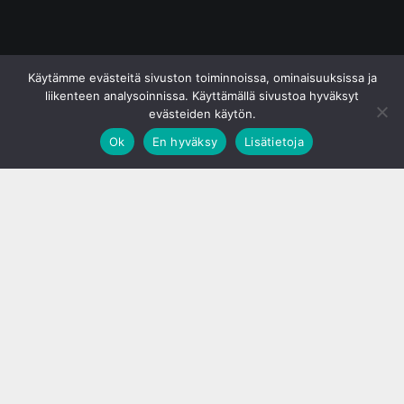
© S&J Media Oy
Käytämme evästeitä sivuston toiminnoissa, ominaisuuksissa ja
liikenteen analysoinnissa. Käyttämällä sivustoa hyväksyt
evästeiden käytön.
Ok
En hyväksy
Lisätietoja
;