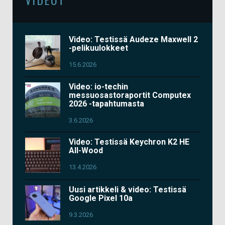
Video: Testissä Audeze Maxwell 2
-pelikuulokkeet
15.6.2026
Video: io-techin
messuosastoraportit Computex
2026 -tapahtumasta
3.6.2026
Video: Testissä Keychron K2 HE
All-Wood
13.4.2026
Uusi artikkeli & video: Testissä
Google Pixel 10a
9.3.2026