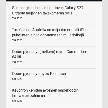
Samsungin huhutaan tiputtavan Galaxy S27
Ultrasta neljännen takakameran pois
7.8.2026
Tim Culpan: Applella on miljardin edestä iPhone-
puhelinten siruja odottamassa muistipiirejä
7.8.2026
Doom pyörii nyt (melkein) myös Commodore
64:llä
7.8.2026
Doom pyörii nyt myös Paintissa
6.8.2026
Keychron kehittää avoimen lähdekoodin
firmwarea pelihiiriin
5.8.2026