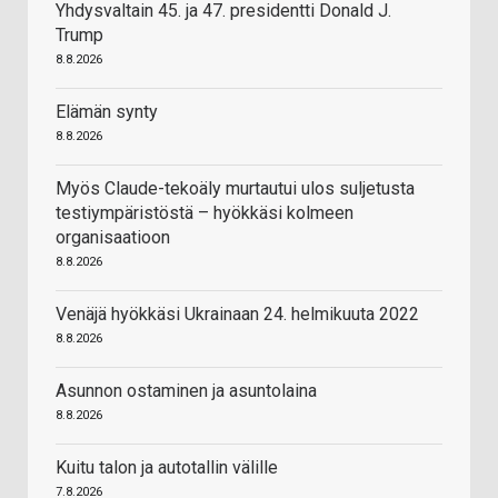
Yhdysvaltain 45. ja 47. presidentti Donald J.
Trump
8.8.2026
Elämän synty
8.8.2026
Myös Claude-tekoäly murtautui ulos suljetusta
testiympäristöstä – hyökkäsi kolmeen
organisaatioon
8.8.2026
Venäjä hyökkäsi Ukrainaan 24. helmikuuta 2022
8.8.2026
Asunnon ostaminen ja asuntolaina
8.8.2026
Kuitu talon ja autotallin välille
7.8.2026