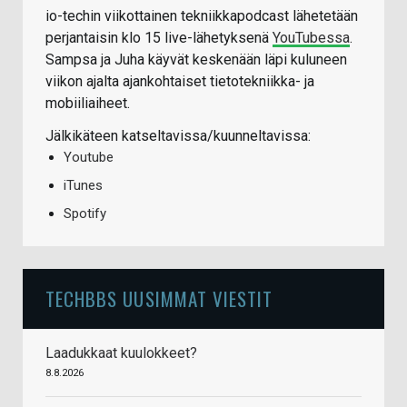
io-techin viikottainen tekniikkapodcast lähetetään
perjantaisin klo 15 live-lähetyksenä
YouTubessa
.
Sampsa ja Juha käyvät keskenään läpi kuluneen
viikon ajalta ajankohtaiset tietotekniikka- ja
mobiiliaiheet.
Jälkikäteen katseltavissa/kuunneltavissa:
Youtube
iTunes
Spotify
TECHBBS UUSIMMAT VIESTIT
Laadukkaat kuulokkeet?
8.8.2026