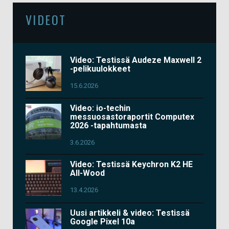
VIDEOT
Video: Testissä Audeze Maxwell 2
-pelikuulokkeet
15.6.2026
Video: io-techin
messuosastoraportit Computex
2026 -tapahtumasta
3.6.2026
Video: Testissä Keychron K2 HE
All-Wood
13.4.2026
Uusi artikkeli & video: Testissä
Google Pixel 10a