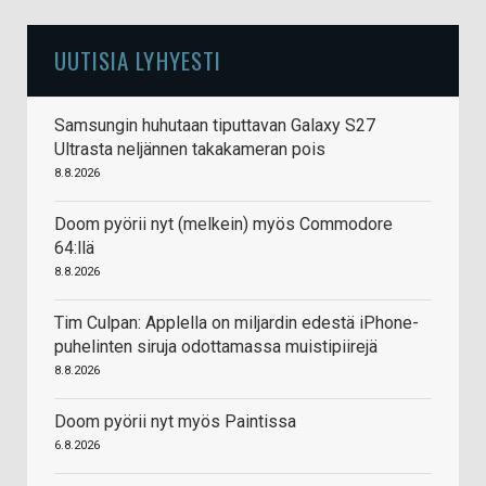
UUTISIA LYHYESTI
Samsungin huhutaan tiputtavan Galaxy S27
Ultrasta neljännen takakameran pois
8.8.2026
Doom pyörii nyt (melkein) myös Commodore
64:llä
8.8.2026
Tim Culpan: Applella on miljardin edestä iPhone-
puhelinten siruja odottamassa muistipiirejä
8.8.2026
Doom pyörii nyt myös Paintissa
6.8.2026