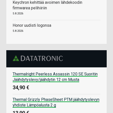
Keychron kehittää avoimen lähdekoodin
firmwarea pelihiiriin
5.8.2026
Honor uudisti logonsa
5.8.2026
Thermalright Peerless Assassin 120 SE Suoritin
Jäähdytyslevy/jäähdytin 12 cm Musta
34,90 €
Thermal Grizzly PhaseSheet PTM jäähdytyslevyn
yhdiste Lämpöalusta 2 g
13,90 €