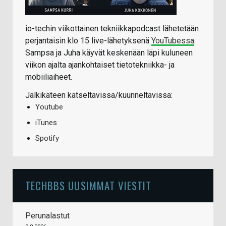
io-techin viikottainen tekniikkapodcast lähetetään
perjantaisin klo 15 live-lähetyksenä
YouTubessa
.
Sampsa ja Juha käyvät keskenään läpi kuluneen
viikon ajalta ajankohtaiset tietotekniikka- ja
mobiiliaiheet.
Jälkikäteen katseltavissa/kuunneltavissa:
Youtube
iTunes
Spotify
TECHBBS UUSIMMAT VIESTIT
Perunalastut