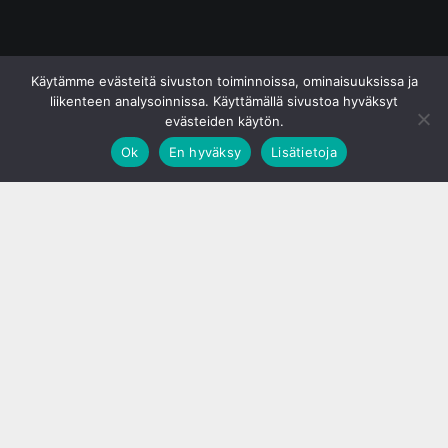
© S&J Media Oy
Käytämme evästeitä sivuston toiminnoissa, ominaisuuksissa ja
liikenteen analysoinnissa. Käyttämällä sivustoa hyväksyt
evästeiden käytön.
Ok
En hyväksy
Lisätietoja
;