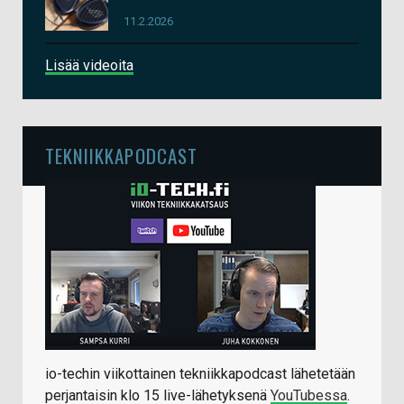
11.2.2026
Lisää videoita
TEKNIIKKAPODCAST
io-techin viikottainen tekniikkapodcast lähetetään
perjantaisin klo 15 live-lähetyksenä
YouTubessa
.