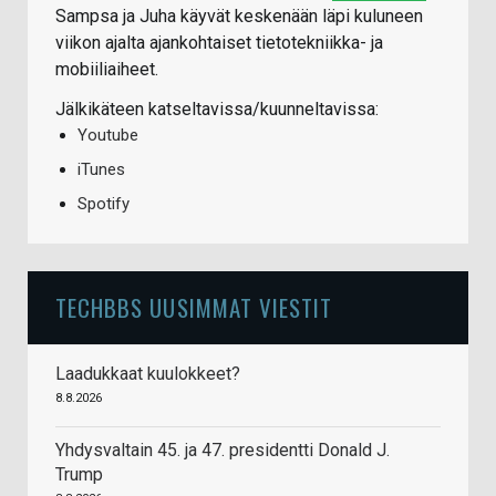
Sampsa ja Juha käyvät keskenään läpi kuluneen
viikon ajalta ajankohtaiset tietotekniikka- ja
mobiiliaiheet.
Jälkikäteen katseltavissa/kuunneltavissa:
Youtube
iTunes
Spotify
TECHBBS UUSIMMAT VIESTIT
Laadukkaat kuulokkeet?
8.8.2026
Yhdysvaltain 45. ja 47. presidentti Donald J.
Trump