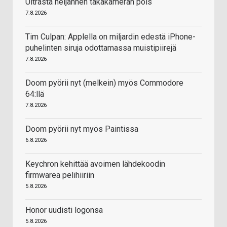
Ultrasta neljännen takakameran pois
7.8.2026
Tim Culpan: Applella on miljardin edestä iPhone-
puhelinten siruja odottamassa muistipiirejä
7.8.2026
Doom pyörii nyt (melkein) myös Commodore
64:llä
7.8.2026
Doom pyörii nyt myös Paintissa
6.8.2026
Keychron kehittää avoimen lähdekoodin
firmwarea pelihiiriin
5.8.2026
Honor uudisti logonsa
5.8.2026