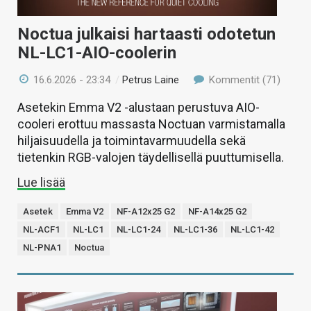
Noctua julkaisi hartaasti odotetun
NL-LC1-AIO-coolerin
16.6.2026 - 23:34
/
Petrus Laine
Kommentit (71)
Asetekin Emma V2 -alustaan perustuva AIO-
cooleri erottuu massasta Noctuan varmistamalla
hiljaisuudella ja toimintavarmuudella sekä
tietenkin RGB-valojen täydellisellä puuttumisella.
Lue lisää
Asetek
Emma V2
NF-A12x25 G2
NF-A14x25 G2
NL-ACF1
NL-LC1
NL-LC1-24
NL-LC1-36
NL-LC1-42
NL-PNA1
Noctua