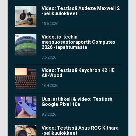
Video: Testissä Audeze Maxwell 2
-pelikuulokkeet
15.6.2026
Video: io-techin
messuosastoraportit Computex
2026 -tapahtumasta
3.6.2026
Video: Testissä Keychron K2 HE
All-Wood
13.4.2026
Uusi artikkeli & video: Testissä
Google Pixel 10a
9.3.2026
Video: Testissä Asus ROG Kithara
-pelikuulokkeet