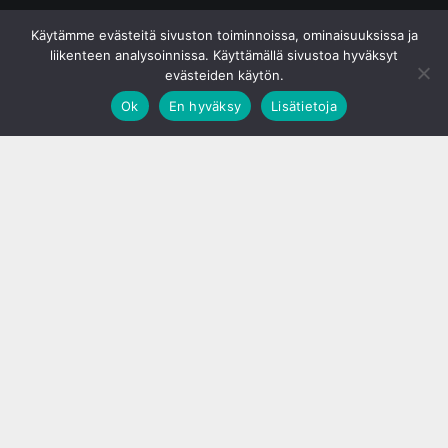
© S&J Media Oy
Käytämme evästeitä sivuston toiminnoissa, ominaisuuksissa ja
liikenteen analysoinnissa. Käyttämällä sivustoa hyväksyt
evästeiden käytön.
Ok
En hyväksy
Lisätietoja
;