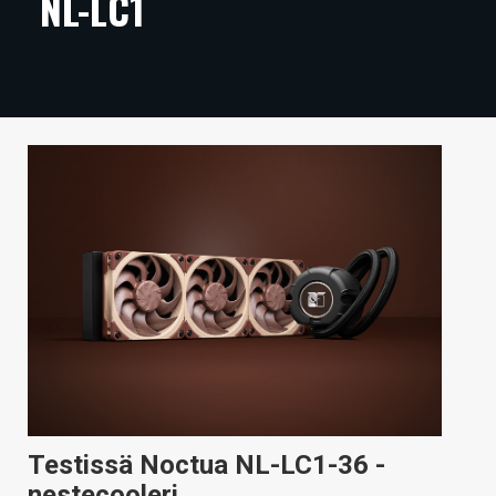
NL-LC1
ARTIKKELIT
VIDEOT
TECHBBS
TIETOA
HINTA.FI
KAUPPA
VAIHDA TEEMA
HAKU
Testissä Noctua NL-LC1-36 -
nestecooleri