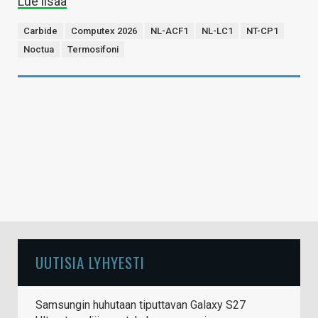
Lue lisää
Carbide
Computex 2026
NL-ACF1
NL-LC1
NT-CP1
Noctua
Termosifoni
UUTISIA LYHYESTI
Samsungin huhutaan tiputtavan Galaxy S27