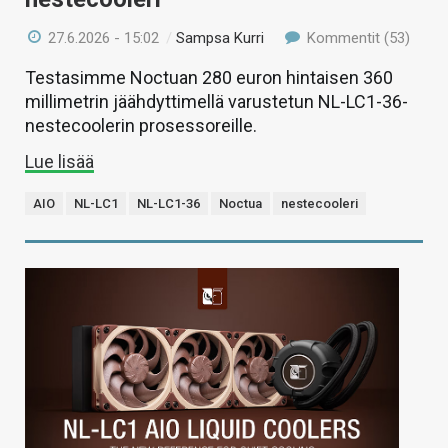
27.6.2026 - 15:02
/
Sampsa Kurri
Kommentit (53)
Testasimme Noctuan 280 euron hintaisen 360
millimetrin jäähdyttimellä varustetun NL-LC1-36-
nestecoolerin prosessoreille.
Lue lisää
AIO
NL-LC1
NL-LC1-36
Noctua
nestecooleri