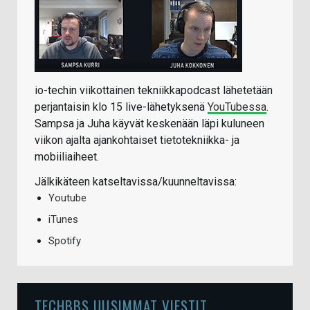
io-techin viikottainen tekniikkapodcast lähetetään
perjantaisin klo 15 live-lähetyksenä
YouTubessa
.
Sampsa ja Juha käyvät keskenään läpi kuluneen
viikon ajalta ajankohtaiset tietotekniikka- ja
mobiiliaiheet.
Jälkikäteen katseltavissa/kuunneltavissa:
Youtube
iTunes
Spotify
TECHBBS UUSIMMAT VIESTIT