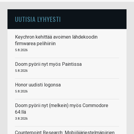
UUTISIA LYHYESTI
Keychron kehittää avoimen lähdekoodin
firmwarea pelihiiriin
5.8.2026
Doom pyörii nyt myös Paintissa
5.8.2026
Honor uudisti logonsa
5.8.2026
Doom pyörii nyt (melkein) myös Commodore
64:llä
3.8.2026
Counterpoint Research: Mobiilijärjestelmäpiirien