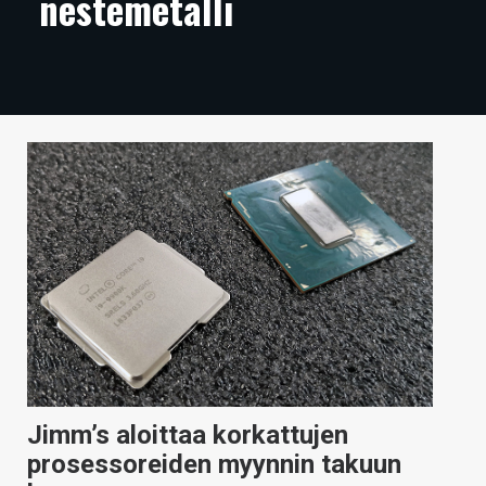
nestemetalli
ARTIKKELIT
VIDEOT
TECHBBS
TIETOA
HINTA.FI
KAUPPA
VAIHDA TEEMA
HAKU
Jimm’s aloittaa korkattujen
prosessoreiden myynnin takuun