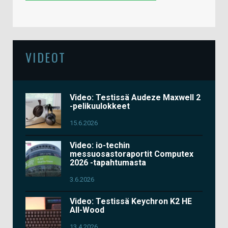
VIDEOT
Video: Testissä Audeze Maxwell 2
-pelikuulokkeet
15.6.2026
Video: io-techin
messuosastoraportit Computex
2026 -tapahtumasta
3.6.2026
Video: Testissä Keychron K2 HE
All-Wood
13.4.2026