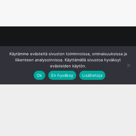
© S&J Media Oy
Käytämme evästeitä sivuston toiminnoissa, ominaisuuksissa ja
liikenteen analysoinnissa. Käyttämällä sivustoa hyväksyt
evästeiden käytön.
Ok
En hyväksy
Lisätietoja
;