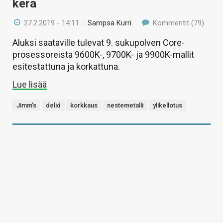
kera
27.2.2019 - 14:11
/
Sampsa Kurri
Kommentit (79)
Aluksi saataville tulevat 9. sukupolven Core-
prosessoreista 9600K-, 9700K- ja 9900K-mallit
esitestattuna ja korkattuna.
Lue lisää
Jimm's
delid
korkkaus
nestemetalli
ylikellotus