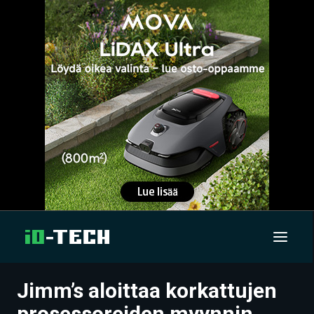
Jimm’s aloittaa korkattujen
UUTISET
prosessoreiden myynnin