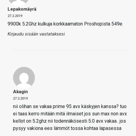
Lepakomäyrä
27.2.2019
9900k 5.2Ghz kulkuja korkkaamaton Proshopista 549e
Kirjaudu sisään vastataksesi
Akagin
27.2.2019
nii olihan se vakaa prime 95 avx käskyjen kanssa? tuo
ei taas kerro mitään mitä ilmaiset jos sun max non avx
kellot on 5.2ghz nii todennäkösesti 5.0 avx vakaa.. jos
pysyy vakiona ees lämmöt tossa kohtaa lapasessa