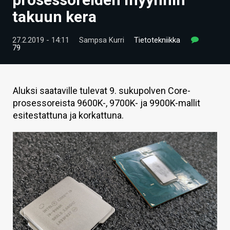
ARTIKKELIT
takuun kera
VIDEOT
27.2.2019 - 14:11
Sampsa Kurri
Tietotekniikka
79
TECHBBS
TIETOA
Aluksi saataville tulevat 9. sukupolven Core-
HINTA.FI
prosessoreista 9600K-, 9700K- ja 9900K-mallit
esitestattuna ja korkattuna.
KAUPPA
VAIHDA TEEMA
HAKU