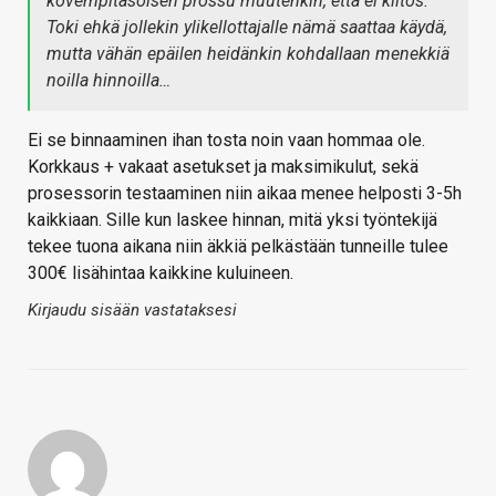
kovempitasoisen prossu muutenkin, että ei kiitos.
Toki ehkä jollekin ylikellottajalle nämä saattaa käydä,
mutta vähän epäilen heidänkin kohdallaan menekkiä
noilla hinnoilla…
Ei se binnaaminen ihan tosta noin vaan hommaa ole.
Korkkaus + vakaat asetukset ja maksimikulut, sekä
prosessorin testaaminen niin aikaa menee helposti 3-5h
kaikkiaan. Sille kun laskee hinnan, mitä yksi työntekijä
tekee tuona aikana niin äkkiä pelkästään tunneille tulee
300€ lisähintaa kaikkine kuluineen.
Kirjaudu sisään vastataksesi