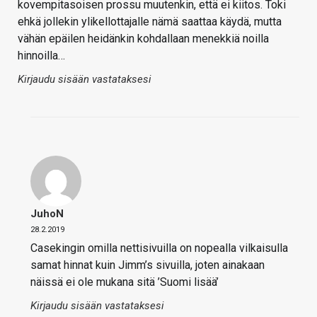
kovempitasoisen prossu muutenkin, että ei kiitos. Toki
ehkä jollekin ylikellottajalle nämä saattaa käydä, mutta
vähän epäilen heidänkin kohdallaan menekkiä noilla
hinnoilla…
Kirjaudu sisään vastataksesi
JuhoN
28.2.2019
Casekingin omilla nettisivuilla on nopealla vilkaisulla
samat hinnat kuin Jimm’s sivuilla, joten ainakaan
näissä ei ole mukana sitä ’Suomi lisää’
Kirjaudu sisään vastataksesi