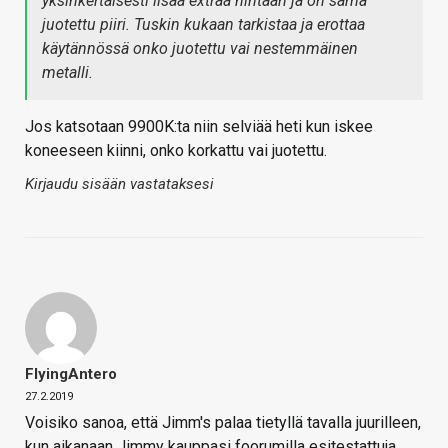
yksinkertaisesti lisää extraa hintaan ja on sama
juotettu piiri. Tuskin kukaan tarkistaa ja erottaa
käytännössä onko juotettu vai nestemmäinen
metalli.
Jos katsotaan 9900K:ta niin selviää heti kun iskee
koneeseen kiinni, onko korkattu vai juotettu.
Kirjaudu sisään vastataksesi
FlyingAntero
27.2.2019
Voisiko sanoa, että Jimm's palaa tietyllä tavalla juurilleen,
kun aikanaan Jimmy kauppasi foorumilla esitestattuja