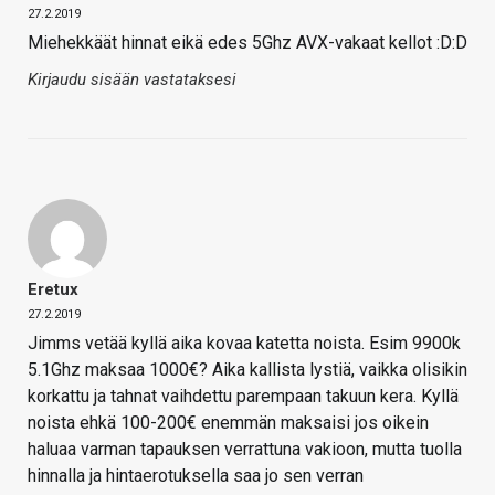
27.2.2019
Miehekkäät hinnat eikä edes 5Ghz AVX-vakaat kellot :D:D
Kirjaudu sisään vastataksesi
Eretux
27.2.2019
Jimms vetää kyllä aika kovaa katetta noista. Esim 9900k
5.1Ghz maksaa 1000€? Aika kallista lystiä, vaikka olisikin
korkattu ja tahnat vaihdettu parempaan takuun kera. Kyllä
noista ehkä 100-200€ enemmän maksaisi jos oikein
haluaa varman tapauksen verrattuna vakioon, mutta tuolla
hinnalla ja hintaerotuksella saa jo sen verran