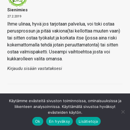
Sienimies
27.2.2019
Ihme ulinaa, hyvä jos tarjotaan palvelua, voi toki ostaa
perusprossun ja pitää vakiona(tai kellottaa muuten vaan)
tai sitten ostaa työkalut ja korkata itse (jossa aina riski
kokemattomalla tehdä jotain peruuttamatonta) tai sitten
ostaa valmispaketti. Useampi vaihtoehtoa josta voi
kukkarolleen valita omansa.
Kirjaudu sisään vastataksesi
Käytämme evästeitä sivuston toiminnoissa, ominaisuuksissa ja
liikenteen analysoinnissa. Käyttämällä sivustoa hyväksyt
evästeiden käytön.
Ok
En hyväksy
Lisätietoja
Baldrick