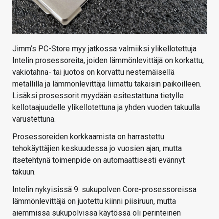
Jimm’s PC-Store myy jatkossa valmiiksi ylikellotettuja
Intelin prosessoreita, joiden lämmönlevittäjä on korkattu,
vakiotahna- tai juotos on korvattu nestemäisellä
metallilla ja lämmönlevittäjä liimattu takaisin paikoilleen.
Lisäksi prosessorit myydään esitestattuna tietylle
kellotaajuudelle ylikellotettuna ja yhden vuoden takuulla
varustettuna.
Prosessoreiden korkkaamista on harrastettu
tehokäyttäjien keskuudessa jo vuosien ajan, mutta
itsetehtynä toimenpide on automaattisesti evännyt
takuun.
Intelin nykyisissä 9. sukupolven Core-prosessoreissa
lämmönlevittäjä on juotettu kiinni piisiruun, mutta
aiemmissa sukupolvissa käytössä oli perinteinen