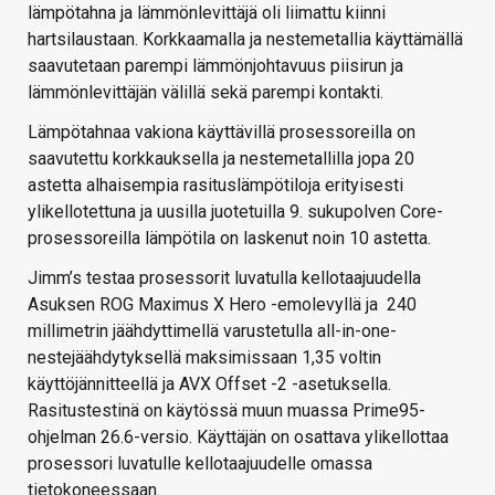
lämpötahna ja lämmönlevittäjä oli liimattu kiinni
hartsilaustaan. Korkkaamalla ja nestemetallia käyttämällä
saavutetaan parempi lämmönjohtavuus piisirun ja
lämmönlevittäjän välillä sekä parempi kontakti.
Lämpötahnaa vakiona käyttävillä prosessoreilla on
saavutettu korkkauksella ja nestemetallilla jopa 20
astetta alhaisempia rasituslämpötiloja erityisesti
ylikellotettuna ja uusilla juotetuilla 9. sukupolven Core-
prosessoreilla lämpötila on laskenut noin 10 astetta.
Jimm’s testaa prosessorit luvatulla kellotaajuudella
Asuksen ROG Maximus X Hero -emolevyllä ja 240
millimetrin jäähdyttimellä varustetulla all-in-one-
nestejäähdytyksellä maksimissaan 1,35 voltin
käyttöjännitteellä ja AVX Offset -2 -asetuksella.
Rasitustestinä on käytössä muun muassa Prime95-
ohjelman 26.6-versio. Käyttäjän on osattava ylikellottaa
prosessori luvatulle kellotaajuudelle omassa
tietokoneessaan.