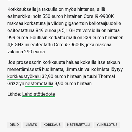
Korkkauksella ja takuulla on myös hintansa, sillä
esimerkiksi noin 550 euron hintainen Core i9-9900K
maksaa korkattuna ja viiden gigahertsin kellotaajuudelle
esitestattuna 849 euroa ja 5,1 GHz:n versiolla on hintaa
999 euroa. Edullisin korkattu malli on 339 euron hintainen
4,8 GHz:iin esitestattu Core i5-9600K, joka maksaa
vakiona 290 euroa.
Jos prosessorin korkkausta haluaa kokeilla itse takuun
menettämisestä huolimatta, Jimm’sin valikoimista löytyy
korkkaustyökalu
32,90 euron hintaan ja tuubi Thermal
Grizzlyn
nestemetallia
9,90 euron hintaan.
Lähde:
Lehdistötiedote
DELID
JIMM'S
KORKKAUS
NESTEMETALLI
YLIKELLOTUS