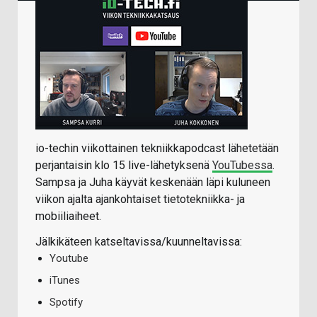
io-techin viikottainen tekniikkapodcast lähetetään
perjantaisin klo 15 live-lähetyksenä
YouTubessa
.
Sampsa ja Juha käyvät keskenään läpi kuluneen
viikon ajalta ajankohtaiset tietotekniikka- ja
mobiiliaiheet.
Jälkikäteen katseltavissa/kuunneltavissa:
Youtube
iTunes
Spotify