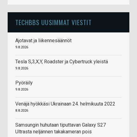
TECHBBS UUSIMMAT VIESTIT
Ajotavat ja liikennesäännöt
9.8.2026
Tesla S,3,X,Y, Roadster ja Cybertruck yleistä
9.8.2026
Pyöräily
9.8.2026
Venäjä hyökkäsi Ukrainaan 24. helmikuuta 2022
8.8.2026
Samsungin huhutaan tiputtavan Galaxy S27
Ultrasta neljännen takakameran pois