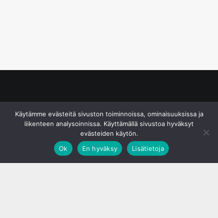
© S&J Media Oy
Käytämme evästeitä sivuston toiminnoissa, ominaisuuksissa ja
liikenteen analysoinnissa. Käyttämällä sivustoa hyväksyt
evästeiden käytön.
Ok
En hyväksy
Lisätietoja
;