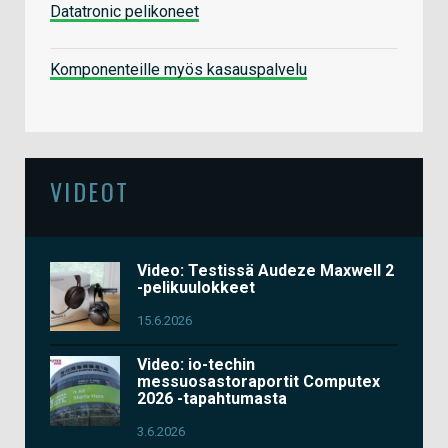
Datatronic pelikoneet
Komponenteille myös kasauspalvelu
VIDEOT
Video: Testissä Audeze Maxwell 2
-pelikuulokkeet
15.6.2026
Video: io-techin
messuosastoraportit Computex
2026 -tapahtumasta
3.6.2026