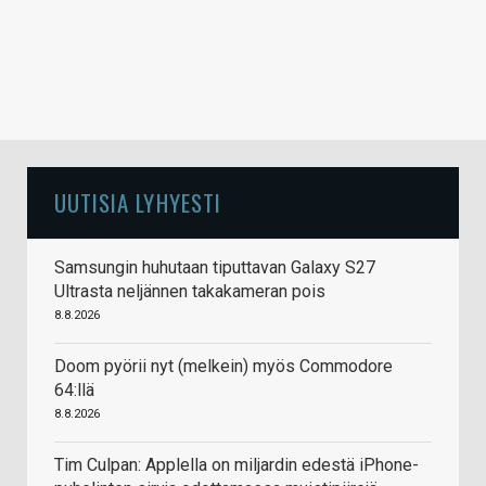
UUTISIA LYHYESTI
Samsungin huhutaan tiputtavan Galaxy S27
Ultrasta neljännen takakameran pois
8.8.2026
Doom pyörii nyt (melkein) myös Commodore
64:llä
8.8.2026
Tim Culpan: Applella on miljardin edestä iPhone-