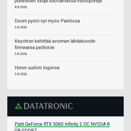
puhelinten siruja odottamassa muistipiirejä
8.8.2026
Doom pyörii nyt myös Paintissa
6.8.2026
Keychron kehittää avoimen lähdekoodin
firmwarea pelihiiriin
5.8.2026
Honor uudisti logonsa
5.8.2026
Palit GeForce RTX 5060 Infinity 2 OC NVIDIA 8
GB GDDR7