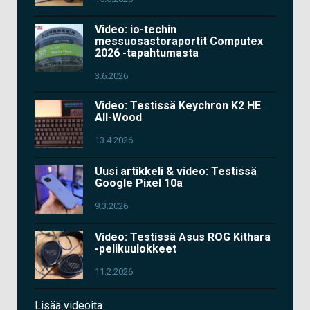
Video: io-techin
messuosastoraportit Computex
2026 -tapahtumasta
3.6.2026
Video: Testissä Keychron K2 HE
All-Wood
13.4.2026
Uusi artikkeli & video: Testissä
Google Pixel 10a
9.3.2026
Video: Testissä Asus ROG Kithara
-pelikuulokkeet
11.2.2026
Lisää videoita