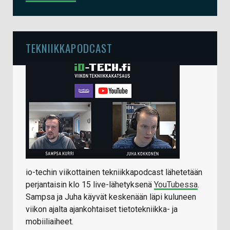
TEKNIIKKAPODCAST
io-techin viikottainen tekniikkapodcast lähetetään
perjantaisin klo 15 live-lähetyksenä
YouTubessa
.
Sampsa ja Juha käyvät keskenään läpi kuluneen
viikon ajalta ajankohtaiset tietotekniikka- ja
mobiiliaiheet.