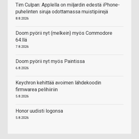
Tim Culpan: Applella on miljardin edestä iPhone-
puhelinten siruja odottamassa muistipiirejä
8.8.2026
Doom pyörii nyt (melkein) myös Commodore
64:llä
7.8.2026
Doom pyörii nyt myös Paintissa
6.8.2026
Keychron kehittää avoimen lähdekoodin
firmwarea pelihiiriin
5.8.2026
Honor uudisti logonsa
5.8.2026