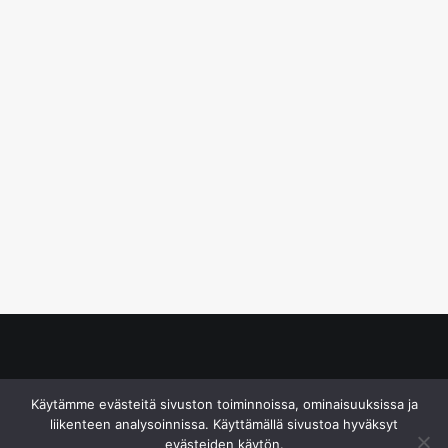
© S&J Media Oy
Käytämme evästeitä sivuston toiminnoissa, ominaisuuksissa ja
liikenteen analysoinnissa. Käyttämällä sivustoa hyväksyt
evästeiden käytön.