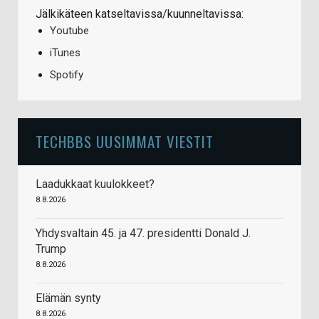
Jälkikäteen katseltavissa/kuunneltavissa:
Youtube
iTunes
Spotify
TECHBBS UUSIMMAT VIESTIT
Laadukkaat kuulokkeet?
8.8.2026
Yhdysvaltain 45. ja 47. presidentti Donald J.
Trump
8.8.2026
Elämän synty
8.8.2026