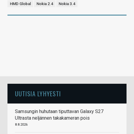
HMD Global
Nokia 2.4
Nokia 3.4
UUTISIA LYHYESTI
Samsungin huhutaan tiputtavan Galaxy S27
Ultrasta neljännen takakameran pois
8.8.2026