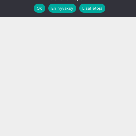
Ok
En hyväksy
Lisätietoja
;