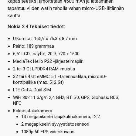
kapasiteetiksi ilmoitetaan 4500 mAh ja lataaminen
tapahtuu viiden watin teholla vahan micro-USB-liitännän
kautta.
Nokia 2.4 tekniset tiedot:
Ulkomitat: 165,9 x 76,3 x 8.7 mm
Paino: 189 grammaa
6,5” LCD -näyttö, 20:9, 720 x 1600
MediaTek Helio P22 -järjestelmäpiiri
2 tai 3 Gt LPDDR4 RAM-muistia
32 tai 64 Gt eMMC 5.1 -tallennustilaa, microSD-
korttipaikka (max. 512 Gt)
LTE Cat.4, Dual SIM
WiFi 802.11 b/g/n 2,4 GHz, BT 5.0, GPS, Glonass, BDS,
NFC
Kaksoistakakamera:
13 megapikselin laajakulmakamera, f2.2
2 megapikselin syvyystietosensori
1080p 60 FPS videokuvaus