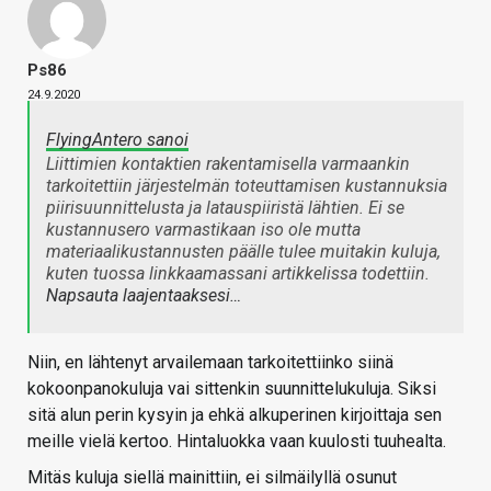
Ps86
24.9.2020
FlyingAntero sanoi
Liittimien kontaktien rakentamisella varmaankin
tarkoitettiin järjestelmän toteuttamisen kustannuksia
piirisuunnittelusta ja latauspiiristä lähtien. Ei se
kustannusero varmastikaan iso ole mutta
materiaalikustannusten päälle tulee muitakin kuluja,
kuten tuossa linkkaamassani artikkelissa todettiin.
Napsauta laajentaaksesi…
Niin, en lähtenyt arvailemaan tarkoitettiinko siinä
kokoonpanokuluja vai sittenkin suunnittelukuluja. Siksi
sitä alun perin kysyin ja ehkä alkuperinen kirjoittaja sen
meille vielä kertoo. Hintaluokka vaan kuulosti tuuhealta.
Mitäs kuluja siellä mainittiin, ei silmäilyllä osunut