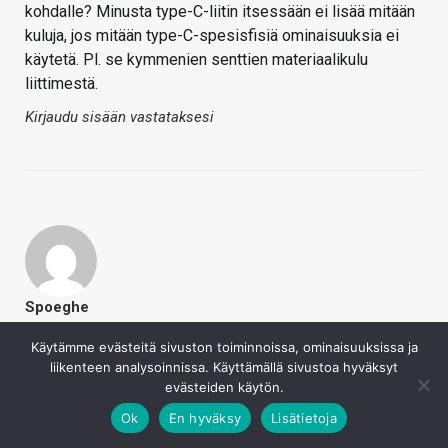
kohdalle? Minusta type-C-liitin itsessään ei lisää mitään
kuluja, jos mitään type-C-spesisfisiä ominaisuuksia ei
käytetä. Pl. se kymmenien senttien materiaalikulu
liittimestä.
Kirjaudu sisään vastataksesi
Spoeghe
24.9.2020
Onko jossain muka oikeasti toimiva autoroutteri varsinkin
Käytämme evästeitä sivuston toiminnoissa, ominaisuuksissa ja
liikenteen analysoinnissa. Käyttämällä sivustoa hyväksyt
jos tuotoksen pitäisi mahtua säälliseen tilaan? Toki USB-
evästeiden käytön.
Cssä on linjoja enemmän kuin Microssa.
Pikasella Farnellin surffaamisella PIENVOLUUMEISSA
Ok
En hyväksy
Lisätietoja
micro maksaa 50c, C euron ja tuostahan saa laskea