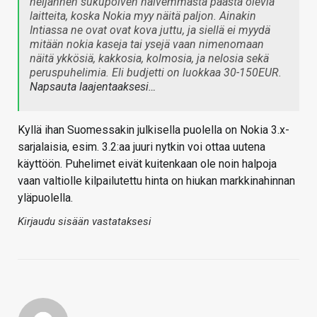
neljännen sukupolven halvemmasta päästä olevia
laitteita, koska Nokia myy näitä paljon. Ainakin
Intiassa ne ovat ovat kova juttu, ja siellä ei myydä
mitään nokia kaseja tai ysejä vaan nimenomaan
näitä ykkösiä, kakkosia, kolmosia, ja nelosia sekä
peruspuhelimia. Eli budjetti on luokkaa 30-150EUR.
Napsauta laajentaaksesi…
Kyllä ihan Suomessakin julkisella puolella on Nokia 3.x-
sarjalaisia, esim. 3.2:aa juuri nytkin voi ottaa uutena
käyttöön. Puhelimet eivät kuitenkaan ole noin halpoja
vaan valtiolle kilpailutettu hinta on hiukan markkinahinnan
yläpuolella.
Kirjaudu sisään vastataksesi