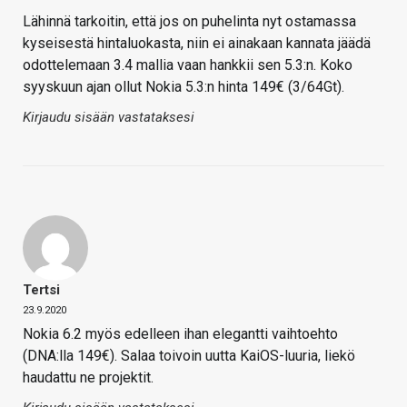
Lähinnä tarkoitin, että jos on puhelinta nyt ostamassa
kyseisestä hintaluokasta, niin ei ainakaan kannata jäädä
odottelemaan 3.4 mallia vaan hankkii sen 5.3:n. Koko
syyskuun ajan ollut Nokia 5.3:n hinta 149€ (3/64Gt).
Kirjaudu sisään vastataksesi
Tertsi
23.9.2020
Nokia 6.2 myös edelleen ihan elegantti vaihtoehto
(DNA:lla 149€). Salaa toivoin uutta KaiOS-luuria, liekö
haudattu ne projektit.