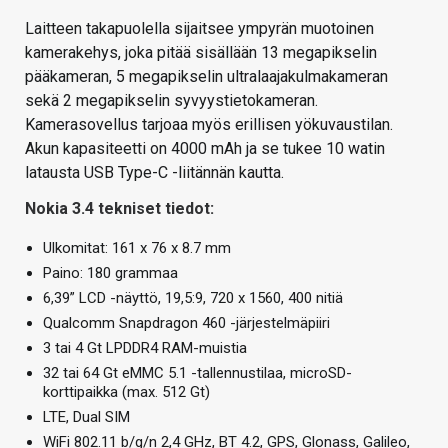
Laitteen takapuolella sijaitsee ympyrän muotoinen
kamerakehys, joka pitää sisällään 13 megapikselin
pääkameran, 5 megapikselin ultralaajakulmakameran
sekä 2 megapikselin syvyystietokameran.
Kamerasovellus tarjoaa myös erillisen yökuvaustilan.
Akun kapasiteetti on 4000 mAh ja se tukee 10 watin
latausta USB Type-C -liitännän kautta.
Nokia 3.4 tekniset tiedot:
Ulkomitat: 161 x 76 x 8.7 mm
Paino: 180 grammaa
6,39” LCD -näyttö, 19,5:9, 720 x 1560, 400 nitiä
Qualcomm Snapdragon 460 -järjestelmäpiiri
3 tai 4 Gt LPDDR4 RAM-muistia
32 tai 64 Gt eMMC 5.1 -tallennustilaa, microSD-
korttipaikka (max. 512 Gt)
LTE, Dual SIM
WiFi 802.11 b/g/n 2,4 GHz, BT 4.2, GPS, Glonass, Galileo,