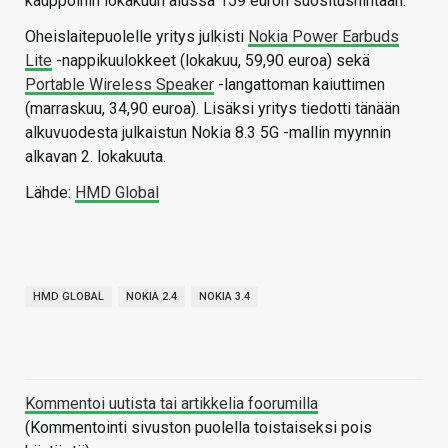
kauppoihin lokakuun alussa 159 euron suositushintaan.
Oheislaitepuolelle yritys julkisti
Nokia Power Earbuds
Lite
-nappikuulokkeet (lokakuu, 59,90 euroa) sekä
Portable Wireless Speaker
-langattoman kaiuttimen
(marraskuu, 34,90 euroa). Lisäksi yritys tiedotti tänään
alkuvuodesta julkaistun Nokia 8.3 5G -mallin myynnin
alkavan 2. lokakuuta.
Lähde:
HMD Global
HMD GLOBAL
NOKIA 2.4
NOKIA 3.4
Kommentoi uutista tai artikkelia foorumilla
(Kommentointi sivuston puolella toistaiseksi pois