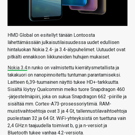
HMD Global on esitellyt tänään Lontoosta
lähettämässään julkaisutilaisuudessa uudet edullisen
hintaluokan Nokia 2.4- ja 3.4-älypuhelimet. Uutuudet ovat
pitkälti ennakkoon liikkuneiden huhujen mukaiset.
Nokia 3.4
:n runko on valmistettu kierrätysmetallista ja
takakuori on nanopinnoitettu tuntuman parantamiseksi.
Laitteen 6,39-tuumainen näyttö tukee HD+-tarkkuutta.
Sisältä löytyy Qualcommin melko tuore Snapdragon 460
-järjestelmäpiiri, joka on sukua Snapdragon 662 -piirille ja
sisältää mm. Cortex-A73-prosessoriytimiä. RAM-
muistivaihtoehtoja ovat 3 ja 4 Gt, tallennustilavaihtoehtoja
puolestaan 32 ja 64 Gt. WiFi-yhteyksistä on tuettuna vain
2,4 GHz:n taajuudella toimivat b, g ja n-versiot ja
Bluetooth tukee vanhaa 4.2-versiota.