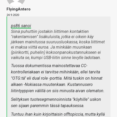
FlyingAntero
24.9.2020
ps86 sanoi
Siinä puhuttiin jostakin liittimen kontaktien
"rakentamisen" lisäkuluista, jotka ei oikein käy
järkeen mainitussa suuruusluokassa, koska liittimet
ei maksa viittä euroa. Ja minkään muunkaan
(piirikortti, puhelin) kokoonpanokustannukseen ei
vaikuta se, kumpi USB-liitin sinne levylle ladotaan.
Tuossa dokumentissa mainostettavaa CC-
kontrolleriakaan ei tarvitse mihinkään, ellei tarvita
"OTG:tä" eli dual role -porttia. Mitä tuskin on hinnat
alkaen -Nokiassa muutenkaan. Kustannusero
liitintyyppien välillä on siis minusta aivan olematon.
Selityksen tuotesegmennoinnista "köyhille" uskon
sen sijaan paremmin tässä tapauksessa.
Tuntuu ihan kuin kirjoittaisin offtopiccia, mutta kyllä