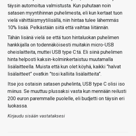
täysin automoitua valmistusta. Kun puhutaan noin
satasen myyntihinnan puhelimesta, eli kun kertaat tuon
vielä vähittäismyytilisällä, niin hintaa tulee lähemmäs
10% lisää. Pelkästään siitä että vaihtaa liitännän.
Tähän lisänä vielä se että tuon hintaluokan puhelimen
hankkijalla on todennäköisesti muitakin micro-USB
oheislaitteita, muttei USB type C:tä. Eli siinä puhelimen
hinta helposti kaksin-kolminkertaistuu muutamalla
lisälaitteella. Muista että kun olet köyhä, kaikki ”halvat
lisälaitteet” ovatkin ”tosi kalliita lisälaitteita”.
Itse jos ostaisin satasen puhelinta, USB type C olisi iso
miinus. Se muuttuu plussaksi vasta kun mennään reilusti
200 euron paremmalle puolelle, eli budjetti on täysin eri
luokassa.
Kirjaudu sisään vastataksesi