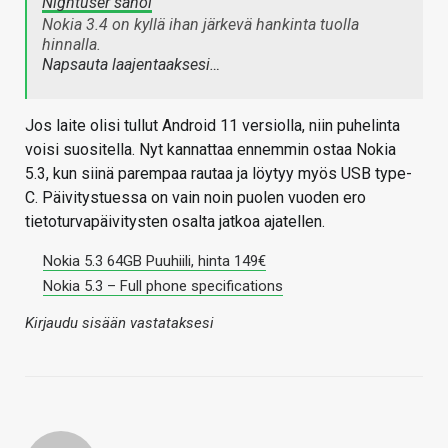
Nightuser sanoi
Nokia 3.4 on kyllä ihan järkevä hankinta tuolla
hinnalla.
Napsauta laajentaaksesi…
Jos laite olisi tullut Android 11 versiolla, niin puhelinta
voisi suositella. Nyt kannattaa ennemmin ostaa Nokia
5.3, kun siinä parempaa rautaa ja löytyy myös USB type-
C. Päivitystuessa on vain noin puolen vuoden ero
tietoturvapäivitysten osalta jatkoa ajatellen.
Nokia 5.3 64GB Puuhiili, hinta 149€
Nokia 5.3 – Full phone specifications
Kirjaudu sisään vastataksesi