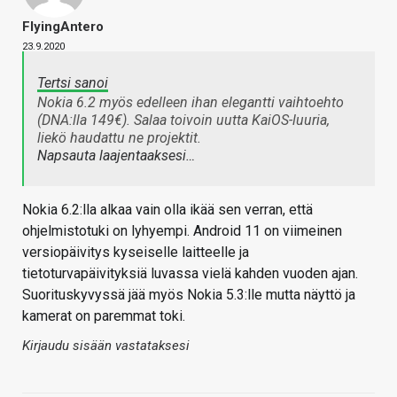
FlyingAntero
23.9.2020
Tertsi sanoi
Nokia 6.2 myös edelleen ihan elegantti vaihtoehto
(DNA:lla 149€). Salaa toivoin uutta KaiOS-luuria,
liekö haudattu ne projektit.
Napsauta laajentaaksesi…
Nokia 6.2:lla alkaa vain olla ikää sen verran, että
ohjelmistotuki on lyhyempi. Android 11 on viimeinen
versiopäivitys kyseiselle laitteelle ja
tietoturvapäivityksiä luvassa vielä kahden vuoden ajan.
Suorituskyvyssä jää myös Nokia 5.3:lle mutta näyttö ja
kamerat on paremmat toki.
Kirjaudu sisään vastataksesi