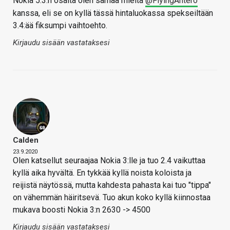
Nokia 5.3:n osalta olen samaa mieltä
@FlyingAntero
kanssa, eli se on kyllä tässä hintaluokassa spekseiltään
3.4:ää fiksumpi vaihtoehto.
Kirjaudu sisään vastataksesi
Calden
23.9.2020
Olen katsellut seuraajaa Nokia 3:lle ja tuo 2.4 vaikuttaa
kyllä aika hyvältä. En tykkää kyllä noista koloista ja
reijistä näytössä, mutta kahdesta pahasta kai tuo "tippa"
on vähemmän häiritsevä. Tuo akun koko kyllä kiinnostaa
mukava boosti Nokia 3:n 2630 -> 4500
Kirjaudu sisään vastataksesi