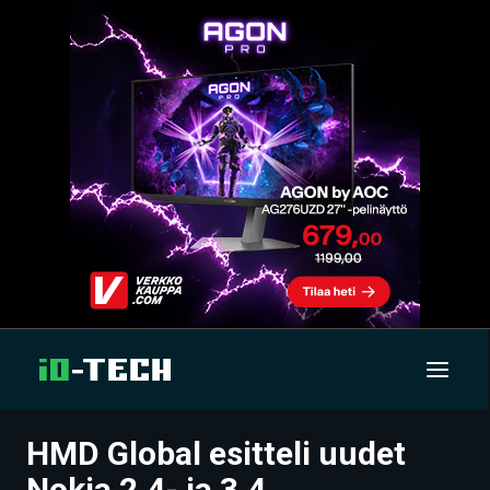
HMD Global esitteli uudet
UUTISET
Nokia 2.4- ja 3.4