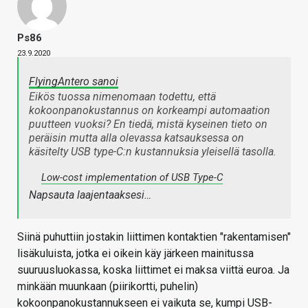
Ps86
23.9.2020
FlyingAntero sanoi
Eikös tuossa nimenomaan todettu, että
kokoonpanokustannus on korkeampi automaation
puutteen vuoksi? En tiedä, mistä kyseinen tieto on
peräisin mutta alla olevassa katsauksessa on
käsitelty USB type-C:n kustannuksia yleisellä tasolla.
Low-cost implementation of USB Type-C
Napsauta laajentaaksesi…
Siinä puhuttiin jostakin liittimen kontaktien "rakentamisen"
lisäkuluista, jotka ei oikein käy järkeen mainitussa
suuruusluokassa, koska liittimet ei maksa viittä euroa. Ja
minkään muunkaan (piirikortti, puhelin)
kokoonpanokustannukseen ei vaikuta se, kumpi USB-