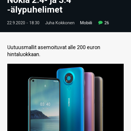
ARTIKKELIT
-älypuhelimet
VIDEOT
22.9.2020 - 18:30
Juha Kokkonen
Mobiili
26
TECHBBS
TIETOA
Uutuusmallit asemoituvat alle 200 euron
hintaluokkaan.
HINTA.FI
KAUPPA
VAIHDA TEEMA
HAKU