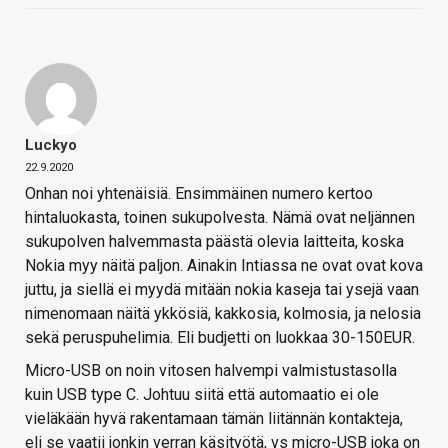
Luckyo
22.9.2020
Onhan noi yhtenäisiä. Ensimmäinen numero kertoo
hintaluokasta, toinen sukupolvesta. Nämä ovat neljännen
sukupolven halvemmasta päästä olevia laitteita, koska
Nokia myy näitä paljon. Ainakin Intiassa ne ovat ovat kova
juttu, ja siellä ei myydä mitään nokia kaseja tai ysejä vaan
nimenomaan näitä ykkösiä, kakkosia, kolmosia, ja nelosia
sekä peruspuhelimia. Eli budjetti on luokkaa 30-150EUR.
Micro-USB on noin vitosen halvempi valmistustasolla
kuin USB type C. Johtuu siitä että automaatio ei ole
vieläkään hyvä rakentamaan tämän liitännän kontakteja,
eli se vaatii jonkin verran käsityötä, vs micro-USB joka on