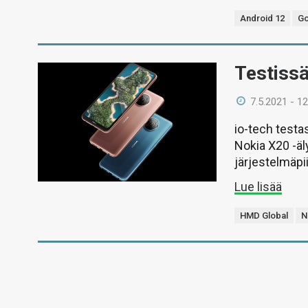
Android 12
Go
Testiss
7.5.2021 - 12
io-tech test
Nokia X20 -ä
järjestelmäpiir
Lue lisää
HMD Global
N