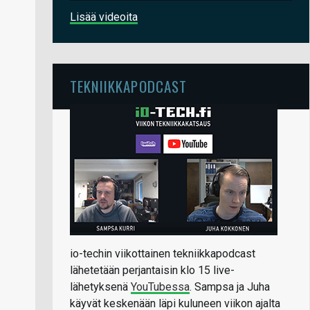
Lisää videoita
TEKNIIKKAPODCAST
io-techin viikottainen tekniikkapodcast
lähetetään perjantaisin klo 15 live-
lähetyksenä
YouTubessa
. Sampsa ja Juha
käyvät keskenään läpi kuluneen viikon ajalta