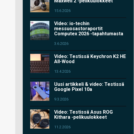
Maxwell 2 -pelikuulokkeet
15.6.2026
Video: io-techin
messuosastoraportit
Computex 2026 -tapahtumasta
3.6.2026
Video: Testissä Keychron K2 HE
All-Wood
13.4.2026
Uusi artikkeli & video: Testissä
Google Pixel 10a
9.3.2026
Video: Testissä Asus ROG
Kithara -pelikuulokkeet
11.2.2026