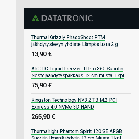
Thermal Grizzly PhaseSheet PTM
jäähdytyslevyn yhdiste Lämpöalusta 2 g
13,90 €
ARCTIC Liquid Freezer III Pro 360 Suoritin
Nestejäähdytyspakkaus 12 cm musta 1 kpl
75,90 €
Kingston Technology NV3 2 TB M.2 PCI
Express 4.0 NVMe 3D NAND
265,90 €
Thermalright Phantom Spirit 120 SE ARGB
Suoritin Ilmanjäähdytin 12 cm Musta 1 kpl