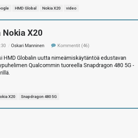
ogle
HMD Global
Nokia X20
video
ä Nokia X20
:30
/
Oskari Manninen
Kommentit (46)
asi HMD Globalin uutta nimeämiskäytäntöä edustavan
lypuhelimen Qualcommin tuoreella Snapdragon 480 5G -
illä.
okia X20
Snapdragon 480 5G