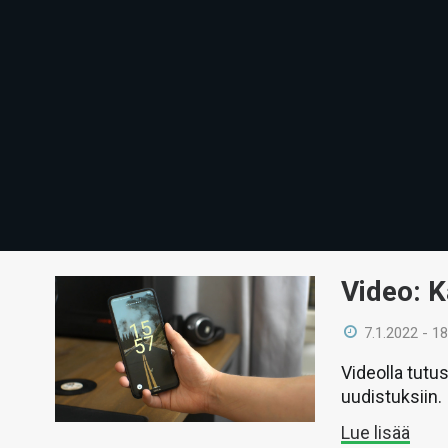
Video: K
7.1.2022 - 18
Videolla tutu
uudistuksiin.
Lue lisää