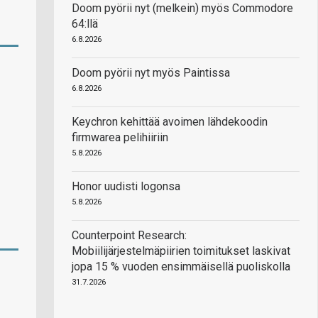
Doom pyörii nyt (melkein) myös Commodore
64:llä
6.8.2026
Doom pyörii nyt myös Paintissa
6.8.2026
Keychron kehittää avoimen lähdekoodin
firmwarea pelihiiriin
5.8.2026
Honor uudisti logonsa
5.8.2026
Counterpoint Research:
Mobiilijärjestelmäpiirien toimitukset laskivat
jopa 15 % vuoden ensimmäisellä puoliskolla
31.7.2026