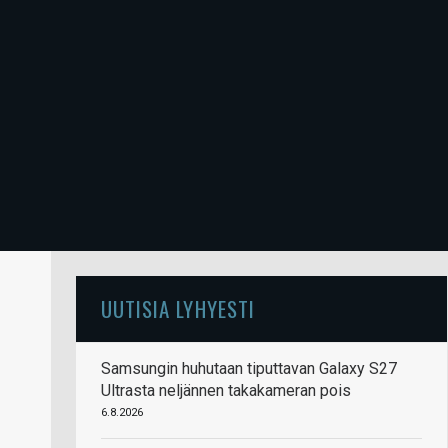
UUTISIA LYHYESTI
Samsungin huhutaan tiputtavan Galaxy S27
Ultrasta neljännen takakameran pois
6.8.2026